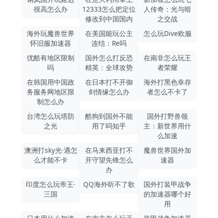
很高怎么办
12333怎么把定位
人传奇：光与暗
修改到中国国内
之交战
海外玩魔兽世界
在美国能玩公主
怎么玩Dive欧服
怀旧服加速器
连结：Re吗
优酷有地区限制
国外怎么打反恐
在南非怎么玩王
吗
精英：全球攻势
者荣耀
在韩国用中国政
在日本打不开御
海外打黑色幸存
务服务网地区限
剑情缘怎么办
者怎么不卡了
制怎么办
台湾怎么玩塔防
酷狗到国外不能
国外打野兽领
之光
用了吗知乎
主：新世界用什
么加速
澳洲打sky光·遇怎
在马来西亚打不
魔兽世界国外加
么才能不卡
开守望先锋怎么
速器
办
印度怎么玩帝王·
QQ海外听不了歌
国外打装甲战争
三国
的加速器哪个好
用