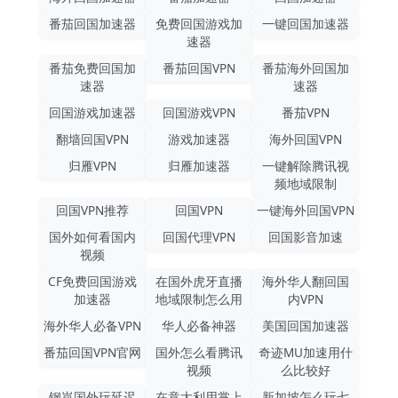
番茄回国加速器
免费回国游戏加
一键回国加速器
速器
番茄免费回国加
番茄回国VPN
番茄海外回国加
速器
速器
回国游戏加速器
回国游戏VPN
番茄VPN
翻墙回国VPN
游戏加速器
海外回国VPN
归雁VPN
归雁加速器
一键解除腾讯视
频地域限制
回国VPN推荐
回国VPN
一键海外回国VPN
国外如何看国内
回国代理VPN
回国影音加速
视频
CF免费回国游戏
在国外虎牙直播
海外华人翻回国
加速器
地域限制怎么用
内VPN
海外华人必备VPN
华人必备神器
美国回国加速器
番茄回国VPN官网
国外怎么看腾讯
奇迹MU加速用什
视频
么比较好
钢岚国外玩延迟
在意大利用掌上
新加坡怎么玩七