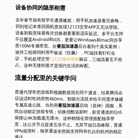
设备协同的隐形刚需
去年春节就有留学生遭遇尴尬：用手机加速器看完春晚，
切到笔记本查回国机票发现12123交管APP又无法登陆。
设备割裂意味着每次切换都要重新适应延迟。多平台支持
不仅覆盖Android和iOS，更要让Windows和mac同步享
受100M专属带宽。在
番茄加速器
后台看到个真实案例：
迪拜工程师同时用平板追《狂飙》，PC端挂着钉钉会
议，手机处理交管
12123海外登陆
验证，三端流量互不抢
占。这种无缝衔接才是现代生活的标配。
流量分配里的关键学问
普通代理常把游戏和视频数据混在同个通道，结果腾讯会
议说话时吃鸡突然460ms。智能分流技术给不同需求修建
专属高速公路。当你用
番茄加速器
启动《原神》国服，系
统自动锁定游戏专线；切换优酷追剧时，影音通道的QoS
保障让4K加载毫无缓冲。这种精细化管理搭配独享带
宽，比公共节点提速五倍不止。尤其节假日高峰期，普通
VPN崩溃时，独享通道依然能支持阿布扎比到杭州的稳定
通话。