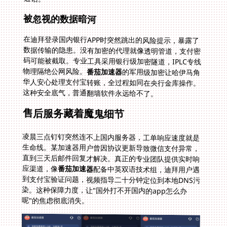
被忽视的数据暗河
在迪拜登录国内银行APP时突然跳出的风险提示，暴露了
数据传输的隐患。没有加密的代理就像透明管道，支付密
码可能被截取。专业工具采用银行级加密隧道，IPLC专线
物理隔绝公网风险。
番茄加速器
的军用级加密让哈伊马角
华人安心处理支付宝转账，全过程如同在央行金库操作。
这种安全底气，普通翻墙软件永远给不了。
售后服务藏着魔鬼细节
凌晨三点钉钉突然连不上国内服务器，工单响应速度就是
生命线。某加速器用户曾因协议更新导致微信支付异常，
直到三天后邮件回复才解决。真正的专业团队提供实时响
应渠道，像
番茄加速器
配备中英双语技术组，迪拜用户遇
到支付宝验证问题，视频指导二十分钟定位到本地DNS污
染。这种保障力度，让"国外打不开国内的app怎么办
呢"的焦虑彻底消失。