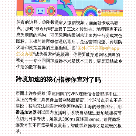
深夜的迪拜，你刚拨通家人微信视频，画面就卡成马赛
克。那句"最近好吗"重复了三次才传出去。地理距离不该
成为亲情的鸿沟，可国际网络限制总让国内平台变成灰色
图标。卡顿的迪拜微信通话背后，是运营商限速、跨境防
火墙和政策差异的三重枷锁。当"
国外打不开国内的app
怎么办呢
"成为搜索栏高频词，你需要能穿透网络屏障的
密钥——专业回国加速器不只是技术工具，更是联结故乡
生活的数字桥梁。
跨境加速的核心指标你查对了吗
市面上许多标着"高速回国"的VPN连微信语音都撑不住。
真正的专业工具要像血管网络般精密，全球节点分布不是
摆设，智能算法能实时检测阿联酋到上海的最佳路径。用
番茄加速器
测试国内直播时，系统自动绕过新加坡拥挤节
点切到日本专线，延迟从380ms直降至89ms。迪拜商场
连爱奇艺不再需要反复刷新，智能线路推荐才是流畅的根
基。