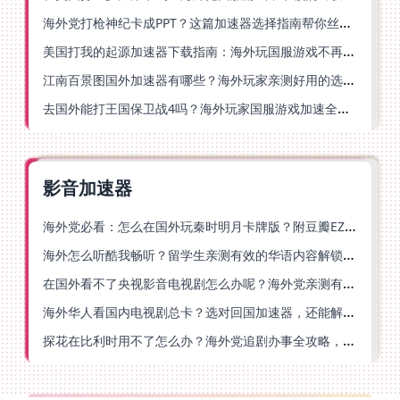
海外党打枪神纪卡成PPT？这篇加速器选择指南帮你丝滑上分
美国打我的起源加速器下载指南：海外玩国服游戏不再卡的终极方案
江南百景图国外加速器有哪些？海外玩家亲测好用的选择与避坑指南
去国外能打王国保卫战4吗？海外玩家国服游戏加速全攻略（附公主连结幻想江湖实测）
影音加速器
海外党必看：怎么在国外玩秦时明月卡牌版？附豆瓣EZCast地区限制破解法
海外怎么听酷我畅听？留学生亲测有效的华语内容解锁指南
在国外看不了央视影音电视剧怎么办呢？海外党亲测有效的回国加速方案
海外华人看国内电视剧总卡？选对回国加速器，还能解决菲律宾打不开反诈中心的问题
探花在比利时用不了怎么办？海外党追剧办事全攻略，选对加速器就够了