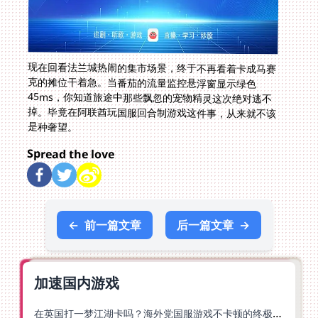
现在回看法兰城热闹的集市场景，终于不再看着卡成马赛
克的摊位干着急。当番茄的流量监控悬浮窗显示绿色
45ms，你知道旅途中那些飘忽的宠物精灵这次绝对逃不
掉。毕竟在阿联酋玩国服回合制游戏这件事，从来就不该
是种奢望。
Spread the love
←
前一篇文章
后一篇文章
→
加速国内游戏
在英国打一梦江湖卡吗？海外党国服游戏不卡顿的终极解法