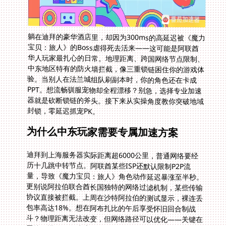
躺在迪拜的豪华酒店里，却因为300ms的高延迟被《魔力
宝贝：旅人》的Boss虐得死去活来——这可能是阿联酋
华人玩家最扎心的日常。地理距离、跨国网络节点限制、
中东地区特有的防火墙拦截，像三重锁链困住你的游戏体
验。当别人在法兰城组队刷副本时，你的角色还在卡成
PPT。想流畅驯服宠物却全程漂移？别急，选择专业加速
器就是砍断锁链的斧头。接下来从实操角度教你突破地域
封锁，零延迟抓宠PK。
为什么中东玩家需要专属加速方案
迪拜到上海服务器实际距离超6000公里，普通网络要经
历十几跳中转节点。阿联酋某些ISP还默认限制P2P流
量，导致《魔力宝贝：旅人》角色动作延迟暴涨至半秒。
更别说阿拉伯联合酋长国独特的网络过滤机制，某些传输
协议直接被拦截。上周在沙特阿拉伯的测试显示，裸连丢
包率高达18%。想在阿布扎比的午后享受怀旧回合制战
斗？物理距离无法改变，但网络路径可以优化——关键在