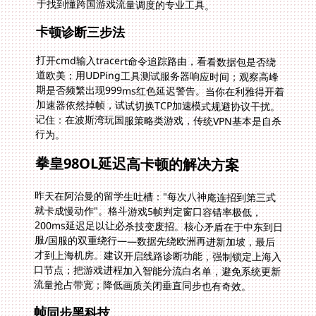
于找到懂跨国游戏流量调度的专业工具。
卡顿诊断三步法
打开cmd输入tracert命令追踪路由，看看数据包是否绕
道欧美；用UDPing工具测试服务器响应时间；观察高峰
期是否频繁出现999ms红色延迟警告。当你在利雅得开着
加速器依然掉帧，试试切换TCP加速模式规避协议干扰。
记住：在波斯湾玩国服策略类游戏，传统VPN基本是自杀
行为。
拳皇98OL延迟高卡顿的解决方案
昨天在阿治曼的留学生吐槽："每次八神庵连招到第三式
就卡成慢动作"。格斗游戏5帧判定窗口容错率极低，
200ms延迟足以让必杀技变废招。核心矛盾在于中东到日
服/国服的双重绕行——数据先绕欧洲再进新加坡，最后
才到上海机房。建议开启线路诊断功能，强制锁定上海入
口节点；把游戏进程加入智能分流白名单，避免系统更新
流量抢占带宽；降低画质关闭垂直同步也有奇效。
帧同步黑科技