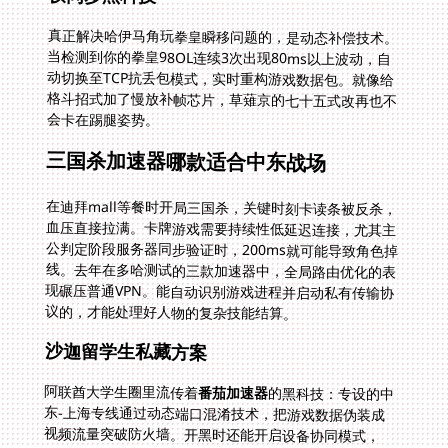
真正解决哈伊马角玩拳皇瞬移问题的，是动态补偿技术。
当检测到你的拳皇98OL连续3次出现80ms以上波动，自
动切换至TCP抗丢包模式，实时重构游戏数据包。就像给
格斗招式加了慢放补帧芯片，草薙京的七十五式改再也不
会卡在踢腿姿势。
三国杀加速器哪款适合中东战场
在迪拜mall等餐时开局三国杀，关键时刻卡读条被反杀，
血压直接拉满。卡牌游戏需要持续性低延迟连接，尤其主
公判定阶段服务器同步验证时，200ms就可能导致角色掉
线。去年在多哈测试的三款加速器中，全局路由优化的表
现碾压普通VPN。能自动识别游戏进程并启动私有传输协
议的，才能处理好人物的复杂技能结算。
沙迦留学生私藏方案
阿联酋大学生圈里流传着
番茄加速器
的黑科技：专设的中
东-上海专线通过动态端口混淆技术，把游戏数据伪装成
视频流量突破防火墙。开黑时还能开启设备协同模式，
iPad看卡牌描述同时用安卓手机出牌，双端延迟稳定在
68ms以内。上周阿布扎比三国杀锦标赛冠军告诉我：选
将阶段就提前加载美术资源包，避免被内置直播功能吃带