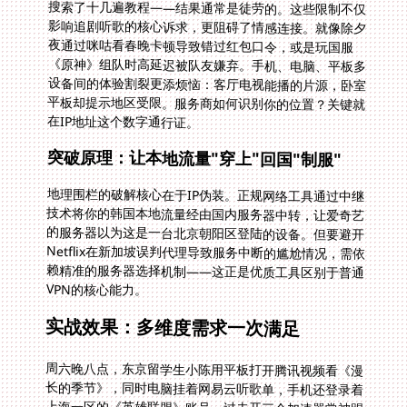
在IP地址这个数字通行证。
突破原理：让本地流量"穿上"回国"制服"
地理围栏的破解核心在于IP伪装。正规网络工具通过中继
技术将你的韩国本地流量经由国内服务器中转，让爱奇艺
的服务器以为这是一台北京朝阳区登陆的设备。但要避开
Netflix在新加坡误判代理导致服务中断的尴尬情况，需依
赖精准的服务器选择机制——这正是优质工具区别于普通
VPN的核心能力。
实战效果：多维度需求一次满足
周六晚八点，东京留学生小陈用平板打开腾讯视频看《漫
长的季节》，同时电脑挂着网易云听歌单，手机还登录着
上海一区的《英雄联盟》账号。过去开三个加速器常被踢
线，现在单一工具的多线程处理能让不同流量各行其道：
视频走杭州BGP节点，游戏流量分到上海电信专线。即便
罗马的雨季导致当地网络波动，智能路由也能在15毫秒内
切换至备用法兰克福节点，全程不断连。这种无缝衔接特
别适合移动场景——从巴黎地铁到柏林酒店，设备自动识