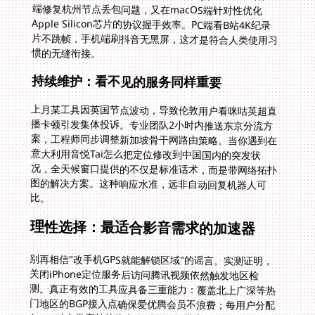
惯的无缝衔接。
持续维护：看不见的服务同样重要
上月某工具因英国节点波动，导致伦敦用户看咪咕英超直
播卡顿引发集体投诉。专业团队2小时内推送东京分流方
案，工程师同步调整新加坡骨干网路由策略。当你遇到在
意大利用音悦Tai怎么把定位修改到中国国内的突发状
况，全天候窗口提供的不仅是标准话术，而是带网络拓扑
图的解决方案。这种响应水准，远非自动回复机器人可
比。
理性选择：最适合影音需求的加速器
别再相信"改手机GPS就能解锁区域"的谣言。实测证明，
关闭iPhone定位服务后访问腾讯视频依然触发地区检
测。真正有效的工具应具备三重能力：覆盖北上广深等热
门地区的BGP接入点确保爱优腾会员不浪费；每用户分配
100M独立带宽杜绝晚高峰时段的抢带宽现象；内置的智
能分流算法能让《原神》国服游戏包走上海节点，微博图
片请求分流至日本CDN，比传统全局代理提速三倍。这种
精细化管理带来的改变很明显：吉隆坡用户手机看
1080P《长月烬明》不再转圈加载，电脑端《永劫无间》