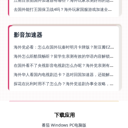
江南百景图国外加速器有哪些？海外玩家亲测好用的选择与避坑指南
去国外能打王国保卫战4吗？海外玩家国服游戏加速全攻略（附公主连结幻想江湖实测）
影音加速器
海外党必看：怎么在国外玩秦时明月卡牌版？附豆瓣EZCast地区限制破解法
海外怎么听酷我畅听？留学生亲测有效的华语内容解锁指南
在国外看不了央视影音电视剧怎么办呢？海外党亲测有效的回国加速方案
海外华人看国内电视剧总卡？选对回国加速器，还能解决菲律宾打不开反诈中心的问题
探花在比利时用不了怎么办？海外党追剧办事全攻略，选对加速器就够了
下载应用
番茄 Windows PC电脑版