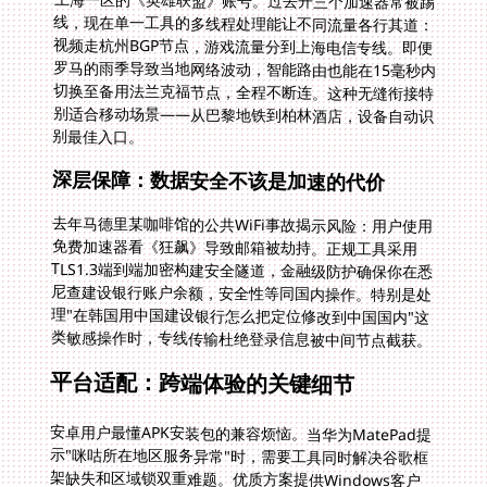
别最佳入口。
深层保障：数据安全不该是加速的代价
去年马德里某咖啡馆的公共WiFi事故揭示风险：用户使用
免费加速器看《狂飙》导致邮箱被劫持。正规工具采用
TLS1.3端到端加密构建安全隧道，金融级防护确保你在悉
尼查建设银行账户余额，安全性等同国内操作。特别是处
理"在韩国用中国建设银行怎么把定位修改到中国国内"这
类敏感操作时，专线传输杜绝登录信息被中间节点截获。
平台适配：跨端体验的关键细节
安卓用户最懂APK安装包的兼容烦恼。当华为MatePad提
示"咪咕所在地区服务异常"时，需要工具同时解决谷歌框
架缺失和区域锁双重难题。优质方案提供Windows客户
端修复杭州节点丢包问题，又在macOS端针对性优化
Apple Silicon芯片的协议握手效率。PC端看B站4K纪录
片不跳帧，手机端刷抖音无黑屏，这才是符合人类使用习