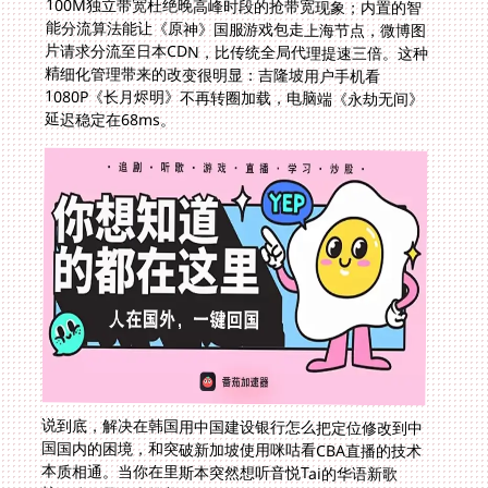
延迟稳定在68ms。
说到底，解决在韩国用中国建设银行怎么把定位修改到中
国国内的困境，和突破新加坡使用咪咕看CBA直播的技术
本质相通。当你在里斯本突然想听音悦Tai的华语新歌
榜，或在墨尔本等着看《乘风破浪的姐姐》总决赛直播，
只需在设备点选"智能回国线路"，剩下的事交给专业系统
完成。优质服务就是这样：你察觉不到复杂的节点切换和
数据封装过程，只知道曾经灰色的影视剧集亮了起来，家