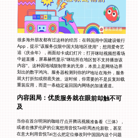
很多海外朋友都有过这样的经历：在韩国用中国建设银行
App，提示"该服务仅限中国大陆地区使用"；想用爱奇艺
追《庆余年》，画面却卡成幻灯片；打开咪咕视频想看场
中超直播，屏幕赫然显示"咪咕所在地区暂不支持播放该
内容"。这种因地域限制带来的无奈，本质上是网络边界
划出的数字鸿沟。服务器检测到你的IP地址在海外，服务
就大打折扣或彻底失效。这时候，你需要的不是反复卸载
重装应用，而是一条稳定返回国内网络的加速通道。
内容困局：优质服务就在眼前却触不可
及
当你在首尔明洞的咖啡厅点开腾讯视频准备看《三体》，
或者在佛罗伦萨的公寓想用音悦Tai听周杰伦新歌，甚至
在意大利用音悦Tai怎么把定位修改到中国国内这个问题
搜索了十几遍教程——结果通常是徒劳的。这些限制不仅
影响追剧听歌的核心诉求，更阻碍了情感连接。就像除夕
夜通过咪咕看春晚卡顿导致错过红包口令，或是玩国服
《原神》组队时高延迟被队友嫌弃。手机、电脑、平板多
设备间的体验割裂更添烦恼：客厅电视能播的片源，卧室
平板却提示地区受限。服务商如何识别你的位置？关键就