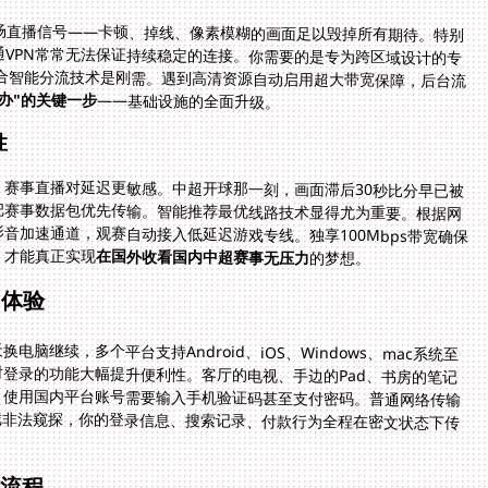
场直播信号——卡顿、掉线、像素模糊的画面足以毁掉所有期待。特别
VPN常常无法保证持续稳定的连接。你需要的是专为跨区域设计的专
合智能分流技术是刚需。遇到高清资源自动启用超大带宽保障，后台流
办"的关键一步
——基础设施的全面升级。
性
赛事直播对延迟更敏感。中超开球那一刻，画面滞后30秒比分早已被
把赛事数据包优先传输。智能推荐最优线路技术显得尤为重要。根据网
音加速通道，观赛自动接入低延迟游戏专线。独享100Mbps带宽确保
，才能真正实现
在国外收看国内中超赛事无压力
的梦想。
用体验
继续，多个平台支持Android、iOS、Windows、mac系统至
登录的功能大幅提升便利性。客厅的电视、手边的Pad、书房的笔记
。使用国内平台账号需要输入手机验证码甚至支付密码。普通网络传输
截非法窥探，你的登录信息、搜索记录、付款行为全程在密文状态下传
全流程