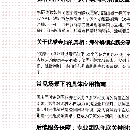
实际体验如何？整个过程像设置家用路由器一样简
没区别。遇到播放限制页面，关闭加速器刷新一次再
台地址不变，点开就能享受低延迟赛事同步直播。
提供正版高清资源，加速器扫清访问障碍。流畅看
关于优酷会员的真相：海外解锁实践分
"优酷vip海外可以看吗知乎"这个问题之所以火热
内购买的会员本身有效，仅需消除地域隔离。实测
影、独播网剧、热门综艺列表统统亮起播放键。会
了。
常见场景下的具体应用指南
周末同时追剧看比赛怎么办？多终端支持的价值在这
剧集。智能分流技术自动为直播流量开绿灯。双屏
事，打开电脑秒速登回网络环境。家人突然发来在线
通道不只是娱乐需求，它成为了海外生活的一条基础
后续服务保障：专业团队兜底关键时