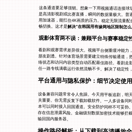
这条通道要足够强韧。想象一下用视频通话连接球
是高清影视剧或比赛直播，瞬间的数据量极大。普通
用加速器，能扛住4K画质的压力。稳定无限流量配
畅切换。这才是
解决"在韩国用有缘网地区限制怎么
观影体育两不误：兼顾平台与赛事稳定
看剧和观赛需求差异很大。视频平台侧重缓冲能力，
朋友剧透。针对体育场景需要建立特殊传输通道，
络状态和访问内容类型自动匹配最佳路径。看剧走影
任一路专线满载运行依然流畅不卡。解决了稳定性
平台通用与隐私保护：细节决定使
设备兼容问题常常令人焦躁。今天用平板追剧，明天换电脑
关重要。你无需反复下载卸载软件。一人多设备同时
本可以同时接入回国通道。安全防护同样不可妥协
存在信息泄露风险。金融级别数据加密技术能够拦
输回国内服务器。
操作路径解析：从下载到高清播放