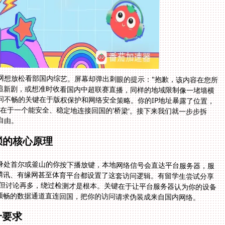
网想放松看部国内综艺。屏幕却弹出刺眼的提示："抱歉，该内容在您所
想追新剧，或想准时收看国内中超联赛直播，同样的地域限制像一堵墙横
问不畅的关键在于版权保护和网络安全策略。你的IP地址暴露了位置，
键在于一个能安全、稳定地连接回国的'桥梁'。接下来我们就一步步拆
自由。
锁的核心原理
身处首尔或釜山的你按下播放键，本地网络信号会直达平台服务器，服
、腾讯、有缘网甚至体育平台都设置了这套访问逻辑。有留学生尝试分享
题。但讨论再多，绕过检测才是根本。关键在于让平台服务器认为你的设备
顺畅的数据通道直连回国，把你的访问请求伪装成来自国内网络。
一要求