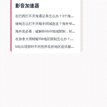
影音加速器
在巴西打不开海通证券怎么办？3个海外生活痛点的统一解决方案
缅甸怎么打不开顺丰同城急送？海外华人必备的回国加速指南（附B站会员游戏解决方案）
海外党必看：破解Bilibili地域限制，轻松追剧听歌还能流畅理财的实用指南
在加拿大用蜻蜓FM地区限制怎么办？海外党亲测有效的回国加速方案
b站出现暂时不对您所在的地区提供服务怎么回事？海外党亲测有效的回国加速方案