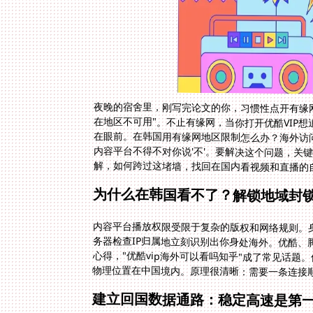
夜晚的宿舍里，刚写完论文的你，习惯性点开有缘
在地区不可用"。不止有缘网，当你打开优酷VIP
在眼前。在韩国用有缘网地区限制怎么办？海外访
内容平台不得不对你说'不'。要解决这个问题，关
解，如何跨过这堵墙，找回在国内看视频和直播的
为什么在韩国看不了？解锁地域封
内容平台播放权限受限于复杂的版权和网络规则。
务器检查IP归属地立刻识别出你身处海外。优酷
心得，"优酷vip海外可以看吗知乎"成了常见话
物理位置在中国境内。原理很清晰：需要一条连接
建立回国数据通路：稳定高速是第