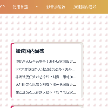
IP
使用番茄
影音加速器
加速国内游戏
加速国内游戏
印度怎么玩全民突击？海外玩家国服游戏加速器终极指南（附原神延迟优化+精灵之境加速器选择）
300大作战国外无法登陆怎么办？海外玩家国服畅玩终极指南（附实测推荐）
非洲玩蛋仔派对总掉线？别慌，用对加速器就能丝滑开跑！
比利时怎么玩倩女幽魂？海外党国服游戏加速避坑指南（附实测推荐）
在欧洲怎么玩穿越火线不卡顿？老玩家亲测有效的加速器选择指南