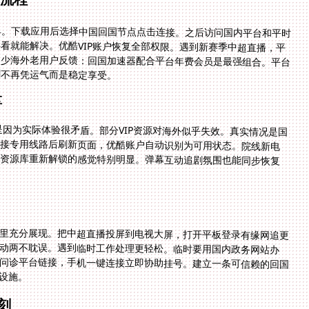
单。下载应用后选择中国回国节点点击连接。之后访问国内平台和平时
看就能解决。优酷VIP账户恢复全部权限。遇到新赛季中超直播，平
不少海外老用户反馈：回国加速器配合平台年费会员是最强组合。平台
剧不再凭运气而是稳定享受。
享
，是因为实际体验很矛盾。部分VIP资源对海外似乎失效。真实情况是国
连接专用线路后刷新页面，优酷账户自动识别为可用状态。院线新电
员资源库重新解锁的感觉特别明显。弹幕互动追剧氛围也能同步恢复
里充分展现。把中超直播投屏到电视大屏，打开平板登录有缘网追更
互动两不耽误。遇到临时工作处理更轻松。临时要用国内政务网站办
问诊平台链接，手机一键连接立即协助挂号。建立一条可信赖的回国
设施。
刻