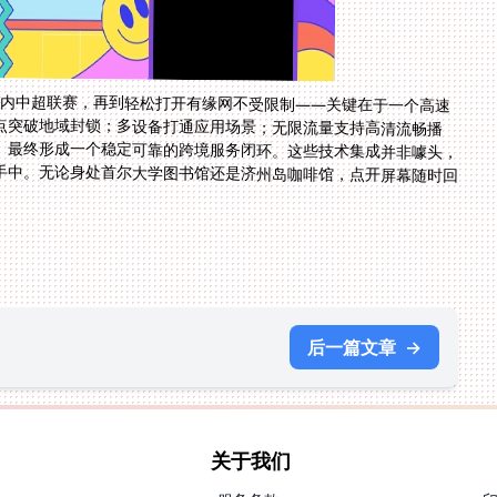
国内中超联赛，再到轻松打开有缘网不受限制——关键在于一个高速
点突破地域封锁；多设备打通应用场景；无限流量支持高清流畅播
。最终形成一个稳定可靠的跨境服务闭环。这些技术集成并非噱头，
手中。无论身处首尔大学图书馆还是济州岛咖啡馆，点开屏幕随时回
后一篇文章
→
关于我们