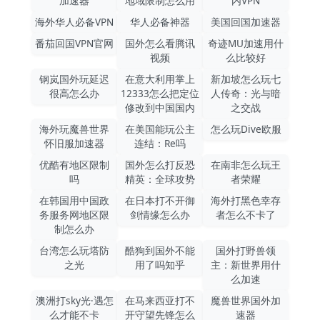
加速器
地域限制怎么用
内VPN
海外华人必备VPN
华人必备神器
美国回国加速器
番茄回国VPN官网
国外怎么看腾讯
奇迹MU加速用什
视频
么比较好
钢岚国外玩延迟
在意大利用掌上
新加坡怎么玩七
很高怎么办
12333怎么把定位
人传奇：光与暗
修改到中国国内
之交战
海外玩魔兽世界
在美国能玩公主
怎么玩Dive欧服
怀旧服加速器
连结：Re吗
优酷有地区限制
国外怎么打反恐
在南非怎么玩王
吗
精英：全球攻势
者荣耀
在韩国用中国政
在日本打不开御
海外打黑色幸存
务服务网地区限
剑情缘怎么办
者怎么不卡了
制怎么办
台湾怎么玩塔防
酷狗到国外不能
国外打野兽领
之光
用了吗知乎
主：新世界用什
么加速
澳洲打sky光·遇怎
在马来西亚打不
魔兽世界国外加
么才能不卡
开守望先锋怎么
速器