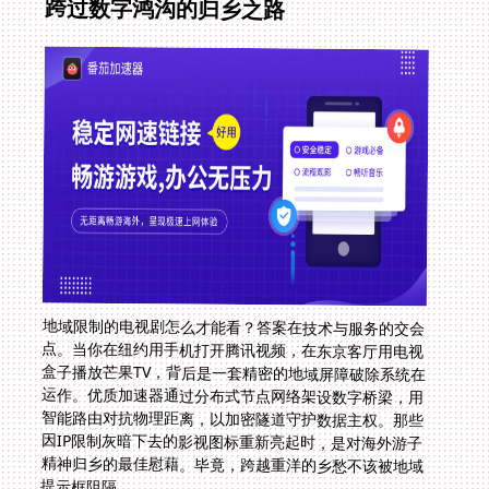
跨过数字鸿沟的归乡之路
地域限制的电视剧怎么才能看？答案在技术与服务的交会
点。当你在纽约用手机打开腾讯视频，在东京客厅用电视
盒子播放芒果TV，背后是一套精密的地域屏障破除系统在
运作。优质加速器通过分布式节点网络架设数字桥梁，用
智能路由对抗物理距离，以加密隧道守护数据主权。那些
因IP限制灰暗下去的影视图标重新亮起时，是对海外游子
精神归乡的最佳慰藉。毕竟，跨越重洋的乡愁不该被地域
提示框阻隔。