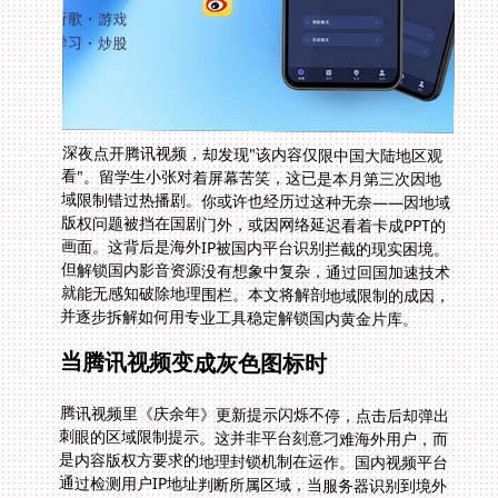
深夜点开腾讯视频，却发现"该内容仅限中国大陆地区观
看"。留学生小张对着屏幕苦笑，这已是本月第三次因地
域限制错过热播剧。你或许也经历过这种无奈——因地域
版权问题被挡在国剧门外，或因网络延迟看着卡成PPT的
画面。这背后是海外IP被国内平台识别拦截的现实困境。
但解锁国内影音资源没有想象中复杂，通过回国加速技术
就能无感知破除地理围栏。本文将解剖地域限制的成因，
并逐步拆解如何用专业工具稳定解锁国内黄金片库。
当腾讯视频变成灰色图标时
腾讯视频里《庆余年》更新提示闪烁不停，点击后却弹出
刺眼的区域限制提示。这并非平台刻意刁难海外用户，而
是内容版权方要求的地理封锁机制在运作。国内视频平台
通过检测用户IP地址判断所属区域，当服务器识别到境外
IP地址时，便会自动触发访问限制。对于日常依赖国内影
视APP的群体而言，这种数字屏障比物理距离更令人沮
丧。类似遭遇也发生在打开爱奇艺追综艺、或是用优酷重
温经典剧集的时候，红色感叹号成为日常生活的数字裂