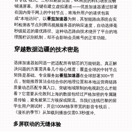
成"本地访问"。以
番茄加速器
为例，其智能路由系统会实
时检测各节点到腾讯视频服务器的响应速度，自动选择毫
秒级延迟的最优路径。这种动态路由技术绕开了平台的地
理围栏识别机制，却不会影响会员账号的正常功能。
穿越数据边疆的技术密匙
选择加速器如同选一把适配所有锁芯的万能钥匙。真正解
决问题的方案需具备几个核心维度：覆盖全球的中转节点
矩阵是基础。专业服务如
番茄加速器
在全球部署300+节
点，智能推荐算法会结合你的地理位置和本地运营商链路
质量动态匹配专属入口。突破地域限制的电视剧怎么才能
看？它需要从伦敦到上海的数据包经过严格加密的专属隧
道传输，避免被第三方嗅探或限流。当我们连线巴黎的留
学生用户测试时，开启100M独享带宽的影音专线后，
《漫长的季节》从加载到播放仅需0.3秒缓冲。
多屏联动的无缝体验