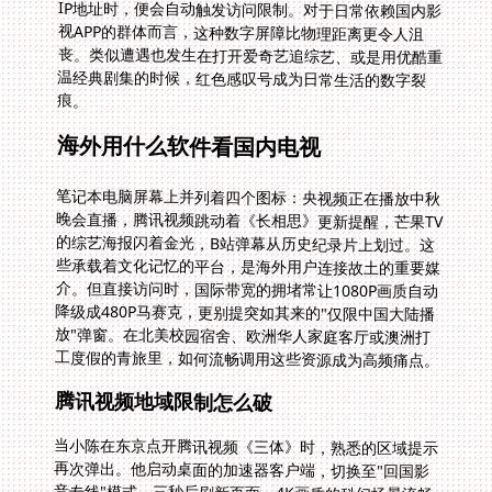
痕。
海外用什么软件看国内电视
笔记本电脑屏幕上并列着四个图标：央视频正在播放中秋
晚会直播，腾讯视频跳动着《长相思》更新提醒，芒果TV
的综艺海报闪着金光，B站弹幕从历史纪录片上划过。这
些承载着文化记忆的平台，是海外用户连接故土的重要媒
介。但直接访问时，国际带宽的拥堵常让1080P画质自动
降级成480P马赛克，更别提突如其来的"仅限中国大陆播
放"弹窗。在北美校园宿舍、欧洲华人家庭客厅或澳洲打
工度假的青旅里，如何流畅调用这些资源成为高频痛点。
腾讯视频地域限制怎么破
当小陈在东京点开腾讯视频《三体》时，熟悉的区域提示
再次弹出。他启动桌面的加速器客户端，切换至"回国影
音专线"模式。三秒后刷新页面，4K画质的科幻场景流畅
铺满屏幕。关键在建立虚拟通道——优质加速器通过部署
在国内骨干网上的中转节点，将海外用户的请求包装