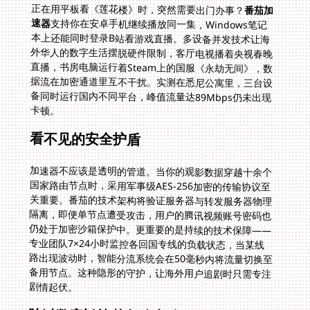
正在用平板看《莲花楼》时，突然需要出门办事？
番茄加
速器
支持你在安卓手机继续播放同一集，Windows笔记
本上还能同时登录B站看游戏直播。多设备并发技术让海
外华人的数字生活摆脱硬件限制，客厅电视播着央视春晚
直播，书房电脑运行着Steam上的国服《永劫无间》，数
据流在加密通道里互不干扰。实测在悉尼公寓里，三台设
备同时运行国内不同平台，峰值流量达89Mbps仍未出现
卡顿。
看不见的安全护盾
加速器不应该是透明的管道。当你的观影数据穿越十余个
国家路由节点时，采用军事级AES-256加密的传输协议至
关重要。番茄的技术架构将验证服务器与转发服务器物理
隔离，即便单节点遭受攻击，用户的腾讯视频账号密码也
仍处于加密沙箱保护中。更重要的是持续的技术保障——
专业团队7×24小时监控各回国专线的负载状态，当某线
路出现波动时，智能分流系统会在50毫秒内将流量切换至
备用节点。这种隐形的守护，让海外用户追剧时只需专注
剧情起伏。