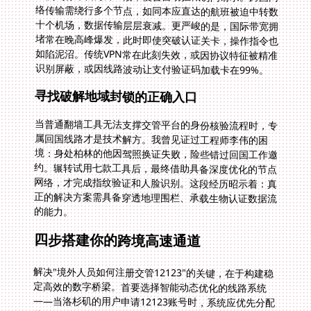
识别屏蔽，或因线路波动让支付验证码加载卡在99%。
寻找破解地域封锁的正确入口
当普通翻墙工具无法支撑交管平台的身份核验流程时，专
属回国线路才是技术解方。我曾见证过工程师李伟的困
境：身处柏林的他因驾照换证失败，险些错过回国工作邀
约。辗转试用七款工具后，最终借助具备深度优化的节点
网络，才完成指纹验证和人脸识别。这段经历昭示着：真
正的解决方案需具备穿透地理围栏、承载生物认证数据流
的能力。
四步搭建你的跨境高速通道
解决"境外人员如何注册交管12123"的关键，在于构建稳
定高效的数字桥梁。首要选择智能动态优化的线路系统
——当洛杉矶的用户申请12123账号时，系统应优先分配
接入上海或北京骨干网的节点，而非机械选用物理距离最
近的东京服务器。此时"专线带宽"的价值凸显：独享
100Mbps带宽确保你上传驾照照片时，不会因共享信道