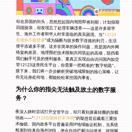
站在异国的街头，忽然想起国内驾照即将到期；计划假期
回国探亲，却发现忘了处理车辆违章——这是许多留学
生、海外工作者和华人时常面临的真实困境。当"
12123
在境外不能登录
"成为隔断与故乡数字连接的利刃，生活
便平添诸多不便。这并非简单的操作问题，而是国内外网
络架构差异、地理围栏技术限制共同筑起的高墙，阻挡着
我们触手可及的便利服务。要真正实现自由访问国内如交
管12123这类民生平台，你需要一把精准的"数字钥匙"。
接下来，我们将一步步解析突破地域限制的核心策略，让
你无论身处何地，都能轻松掌控国内事务。
为什么你的指尖无法触及故土的数字服
务？
夜深人静时尝试打开交管平台，却只看到屏幕转圈的加载
动画——"
12123在国外打不开吗
"的疑惑背后藏着三重技
术枷锁。国内政务平台普遍采用IP地域验证机制，当系统
检测到你来自海外IP段，便会自动拦截访问请求。跨国网
络传输需绕行多个节点，如同本应直达的航班被迫中转数
十个机场，数据传输层层衰减。更严峻的是，国际带宽拥
堵常在晚高峰爆发，此时即使突破认证关卡，操作指令也
如陷泥沼。传统VPN常在此刻失效，或因协议特征被精准