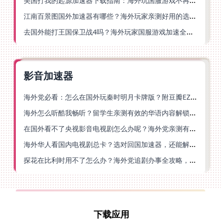
美国打我的起源加速器下载指南：海外玩国服游戏不再卡的终极方案
江南百景图国外加速器有哪些？海外玩家亲测好用的选择与避坑指南
去国外能打王国保卫战4吗？海外玩家国服游戏加速全攻略（附公主连结幻想江湖实测）
影音加速器
海外党必看：怎么在国外玩秦时明月卡牌版？附豆瓣EZCast地区限制破解法
海外怎么听酷我畅听？留学生亲测有效的华语内容解锁指南
在国外看不了央视影音电视剧怎么办呢？海外党亲测有效的回国加速方案
海外华人看国内电视剧总卡？选对回国加速器，还能解决菲律宾打不开反诈中心的问题
探花在比利时用不了怎么办？海外党追剧办事全攻略，选对加速器就够了
下载应用