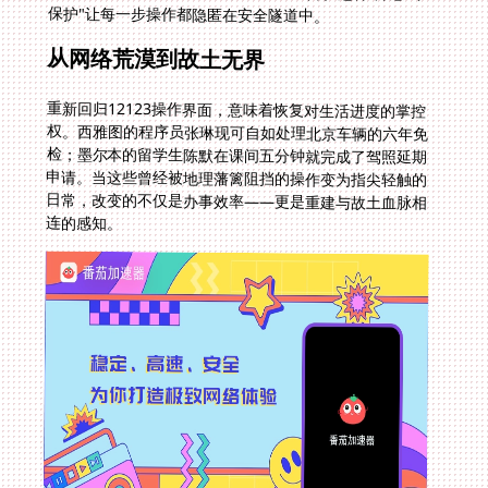
保护"让每一步操作都隐匿在安全隧道中。
从网络荒漠到故土无界
重新回归12123操作界面，意味着恢复对生活进度的掌控
权。西雅图的程序员张琳现可自如处理北京车辆的六年免
检；墨尔本的留学生陈默在课间五分钟就完成了驾照延期
申请。当这些曾经被地理藩篱阻挡的操作变为指尖轻触的
日常，改变的不仅是办事效率——更是重建与故土血脉相
连的感知。