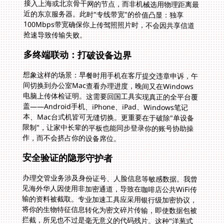
抢速导致传输失败。
多终端联动：打破设备边界
想象这样的场景：早餐时用手机在客厅提交违章申诉，午
间切换到办公室Mac查看办理进度，晚间又在Windows
电脑上传体检证明。这需要回国工具实现真正的全平台覆
盖——Android手机、iPhone、iPad、Windows笔记
本、Mac台式机皆可无缝切换。更重要在于破除"单设备
限制"，让家中长辈的平板也能同步登录你的账号协助操
作，而不会挤占你的设备席位。
安全验证的隐形守护者
办理交管业务涉及身份证号、人脸信息等敏感数据。我曾
见海外华人因使用非加密通道，导致在咖啡店公共WiFi传
输的资料被截取。专业加速工具应采用银行级加密协议，
将你的生物特征信息转化为密文碎片传输，即使数据包被
拦截，所见也不过是毫无意义的代码残片。这种"洋葱式