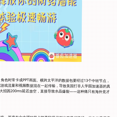
，角色时常卡成PPT画面。横跨太平洋的数据包要经过13个中转节点，
把游戏流量和视频数据混在一起传输，导致美国打非人学园加速器的真
大招因200ms延迟放空，直接导致水晶爆裂——这种痛只有海外党才