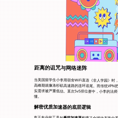
距离的诅咒与网络迷阵
当美国留学生小李用宿舍WiFi直连《非人学园》时
高峰期就像洛杉矶高速路的连环追尾。而传统VPN
实需求被严重低估。某次5v5排位赛中，小李的法师
懂。
解密优质加速器的底层逻辑
真正专业的工具如
番茄加速器