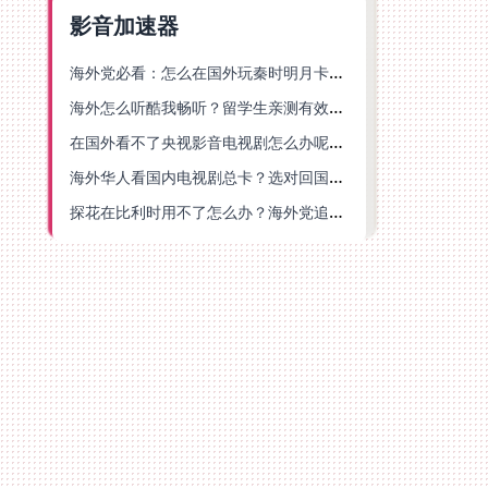
影音加速器
海外党必看：怎么在国外玩秦时明月卡牌版？附豆瓣EZCast地区限制破解法
海外怎么听酷我畅听？留学生亲测有效的华语内容解锁指南
在国外看不了央视影音电视剧怎么办呢？海外党亲测有效的回国加速方案
海外华人看国内电视剧总卡？选对回国加速器，还能解决菲律宾打不开反诈中心的问题
探花在比利时用不了怎么办？海外党追剧办事全攻略，选对加速器就够了