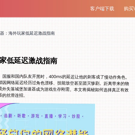
客户端下载
购买V
器：海外玩家低延迟激战指南
家低延迟激战指南
国服和国内队友开黑时，400ms的延迟让他的刺客成了慢动作角色。
家都因网络延迟经历过角色漂移、技能放空甚至团灭惨剧。距离带来的物
境外失落城堡加速器成为游戏生存刚需。本文将揭秘如何选择真正有效
器的丝滑连招。