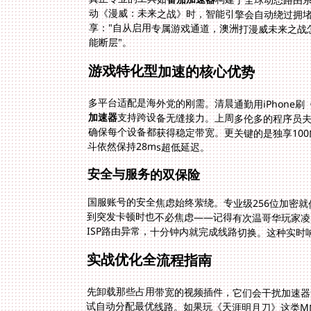
构建了全球动态路由
动《漫威：未来之战》时，智
享："自从启用专属游戏通道
能断层"。
游戏特化型加速的核心优势
多平台适配是海外党的刚需。清晨通勤用iPhone刷
加速器
支持跨设备无缝接力。上周多伦多的程序员夫
确保每个设备都获得稳定带宽。更关键的是独享10
斗依然保持28ms超低延迟。
安全与服务的双保险
国服账号的安全焦虑始终萦绕。专业级256位加密
到突发卡顿时也不必焦虑——记得有次温哥华玩家凌
ISP路由异常，十分钟内就完成线路切换。这种实
实战优化全流程指南
先卸载那些占用带宽的视频插件，它们会干扰加速器
试自动分配最优线路。如果玩《天涯明月刀》这类MM