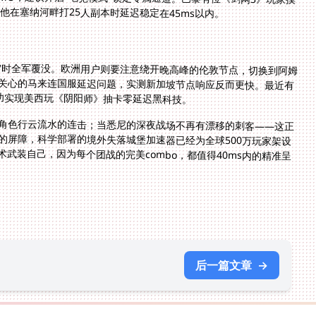
他在塞纳河畔打25人副本时延迟稳定在45ms以内。
雪时全军覆没。欧洲用户则要注意绕开晚高峰的伦敦节点，切换到阿姆
关心的马来连国服延迟问题，实测新加坡节点响应反而更快。最近有
成功实现美西玩《阴阳师》抽卡零延迟黑科技。
角色行云流水的连击；当悉尼的深夜战场不再有漂移的刺客——这正
的屏障，科学部署的境外失落城堡加速器已经为全球500万玩家架设
武装自己，因为每个团战的完美combo，都值得40ms内的精准呈
后一篇文章
→