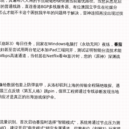
系统，其遍布六大洲的节点能毫秒级侦测当前最优路径。当您从悉尼启
能引擎会自动绕过拥堵的普通线路，直连香港BGP多线服务器。有位澳国立学生在社媒分
，澳洲打漫威未来之战怎么才能不卡这个困扰我半年的问题终于解决，雷神连招再没出现过技
《崩坏3》每日任务，回家在Windows电脑打《永劫无间》夜练，
番茄
妇甚至尝试用两台笔记本加iPad三端同开，测试证明智能分流技术能
0Mbps高速通道，当邻居在Netflix看4K影片时，您的《原神》深渊战
就像给数据包套上防弹装甲，从洛杉矶到上海的传输全程隔绝嗅探。遇
晨三点反馈《第五人格》跳pin，值班工程师通过专线诊断发现当地
时响应才是真正的出海游戏保护伞。
流量识别。首次启动番茄时选择"智能模式"，系统将通过节点压力测
O，建议开启"电竞模式"锁定专属通道。巴黎有位《剑网3》玩家摸