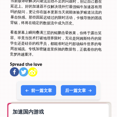
当新版谛听解决闪避流后劲不足的问题时，别让自己败在
延迟上。好的加速器不仅解决境外打最强蜗牛加速器有用
吗的疑问，更让你在版本更新当天就能体验罗睺道法流的
暴击快感。那些因延迟错过的限时活动，卡顿导致的团战
背锅，终将在稳定的数据流中成为历史。
看着屏幕上瞬间叠满三层的鲲鹏击晕效果，你终于露出笑
容。毕竟当技术打破地理界限时，无论是阿姆斯特丹的留
学生还是硅谷的程序员，都能准时赴约那场蜗牛世界的每
周攻城战。专线加密隧道里疾驰的数据包，正载着你的电
竞梦跨越重洋。
Spread the love
←
前一篇文章
后一篇文章
→
加速国内游戏