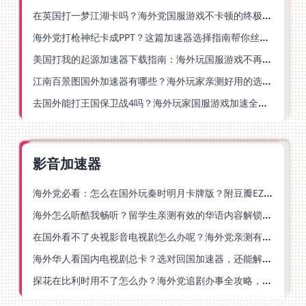
在英国打一梦江湖卡吗？海外党国服游戏不卡顿的终极解法
海外党打枪神纪卡成PPT？这篇加速器选择指南帮你丝滑上分
美国打我的起源加速器下载指南：海外玩国服游戏不再卡的终极方案
江南百景图国外加速器有哪些？海外玩家亲测好用的选择与避坑指南
去国外能打王国保卫战4吗？海外玩家国服游戏加速全攻略（附公主连结幻想江湖实测）
影音加速器
海外党必看：怎么在国外玩秦时明月卡牌版？附豆瓣EZCast地区限制破解法
海外怎么听酷我畅听？留学生亲测有效的华语内容解锁指南
在国外看不了央视影音电视剧怎么办呢？海外党亲测有效的回国加速方案
海外华人看国内电视剧总卡？选对回国加速器，还能解决菲律宾打不开反诈中心的问题
探花在比利时用不了怎么办？海外党追剧办事全攻略，选对加速器就够了