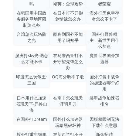
吗
精英：全球攻势
者荣耀
在韩国用中国政
在日本打不开御
海外打黑色幸存
务服务网地区限
剑情缘怎么办
者怎么不卡了
制怎么办
台湾怎么玩塔防
酷狗到国外不能
国外打野兽领
之光
用了吗知乎
主：新世界用什
么加速
澳洲打sky光·遇怎
在马来西亚打不
魔兽世界国外加
么才能不卡
开守望先锋怎么
速器
办
印度怎么玩帝王·
QQ海外听不了歌
国外打装甲战争
三国
的加速器哪个好
用
日本用什么加速
在南非怎么玩天
装甲战争加速器
器玩天下-异兽山
涯明月刀
排名
海
在国外打Dream
国外什么加速器
因版权限制无法
玩暗黑破坏神
下载什么意思
境外打重生细胞
在新西兰打不开
新余招聘