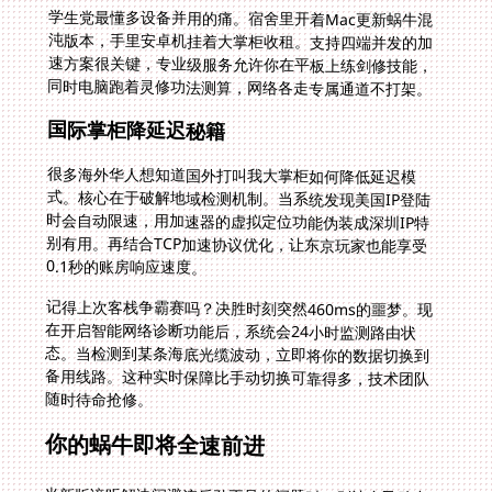
学生党最懂多设备并用的痛。宿舍里开着Mac更新蜗牛混
沌版本，手里安卓机挂着大掌柜收租。支持四端并发的加
速方案很关键，专业级服务允许你在平板上练剑修技能，
同时电脑跑着灵修功法测算，网络各走专属通道不打架。
国际掌柜降延迟秘籍
很多海外华人想知道国外打叫我大掌柜如何降低延迟模
式。核心在于破解地域检测机制。当系统发现美国IP登陆
时会自动限速，用加速器的虚拟定位功能伪装成深圳IP特
别有用。再结合TCP加速协议优化，让东京玩家也能享受
0.1秒的账房响应速度。
记得上次客栈争霸赛吗？决胜时刻突然460ms的噩梦。现
在开启智能网络诊断功能后，系统会24小时监测路由状
态。当检测到某条海底光缆波动，立即将你的数据切换到
备用线路。这种实时保障比手动切换可靠得多，技术团队
随时待命抢修。
你的蜗牛即将全速前进