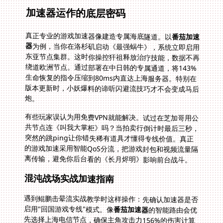
加速器运作的底层密码
真正专业的游戏加速器像建造专属海底隧道。以
番茄加速
器
为例，当你在洛杉矶启动《最强蜗牛》，系统立即启用
东亚节点集群。这时你操控犴祖释放治疗技能，数据不再
绕道欧洲节点。通过部署在中日韩的专属通道，将143%
生命恢复的指令压缩到80ms内直达上海服务器。特别在
版本更新时，小妖爆料的谛听闪避流技巧才不会变成马后
炮。
有些玩家误认为用免费VPN就能解决。试过在芝加哥用公
共节点连《叫我大掌柜》吗？当拍卖行倒计时最后三秒，
突然的跳ping让你错失稀有道具才懂得专线价值。真正
的游戏加速采用智能QoS分流，把游戏封包和视频流量隔
离传输，避免你后台看的《长月烬明》影响前台战斗。
混沌战场实战加速指南
遇到鲲鹏击晕流实战教学时这样操作：先确认加速器是否
启用"回国游戏专线"模式。像
番茄加速器
的智能路由会优
先选择上海电信节点，确保主角攻击力156%的伤害计算
零误差。特别当叠加三层30%击昏效果时，专线的100M