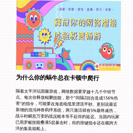
为什么你的蜗牛总在卡顿中爬行
隔着太平洋玩国服游戏，网络数据要穿越十几个中转节
点。每次你释放鲲鹏技能，那个"间隔2回合造成156%伤
害"的指令，可能要在海底电缆里漂流半秒。更别说最近
新增的混沌神兽羁绊系统，两只激活就有5%最终减伤，
战斗时瞬息万变的战况根本等不起你的延迟。当国内玩家
已用罗睺技能叠满5层暴击时，你的按键指令还在横跨大
洋的集装箱船上。