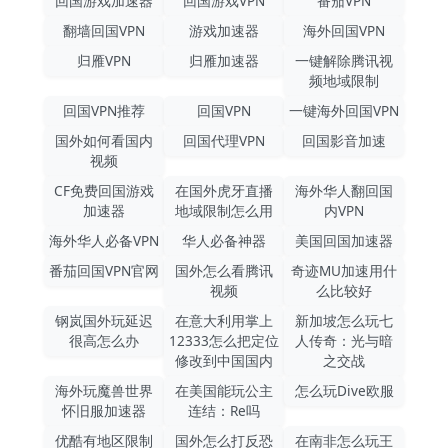
回国游戏加速器
回国游戏VPN
番茄VPN
翻墙回国VPN
游戏加速器
海外回国VPN
归雁VPN
归雁加速器
一键解除腾讯视
频地域限制
回国VPN推荐
回国VPN
一键海外回国VPN
国外如何看国内
回国代理VPN
回国影音加速
视频
CF免费回国游戏
在国外虎牙直播
海外华人翻回国
加速器
地域限制怎么用
内VPN
海外华人必备VPN
华人必备神器
美国回国加速器
番茄回国VPN官网
国外怎么看腾讯
奇迹MU加速用什
视频
么比较好
钢岚国外玩延迟
在意大利用掌上
新加坡怎么玩七
很高怎么办
12333怎么把定位
人传奇：光与暗
修改到中国国内
之交战
海外玩魔兽世界
在美国能玩公主
怎么玩Dive欧服
怀旧服加速器
连结：Re吗
优酷有地区限制
国外怎么打反恐
在南非怎么玩王