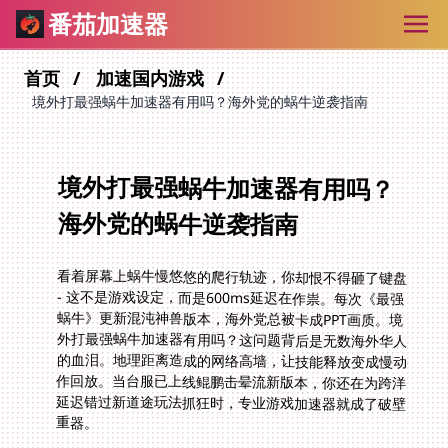
番茄加速器
首页
加速国内游戏
境外打最强蜗牛加速器有用吗？海外党的蜗牛逆袭指南
境外打最强蜗牛加速器有用吗？
海外党的蜗牛逆袭指南
看着屏幕上蜗牛慢悠悠的爬行轨迹，你却恨不得砸了键盘
- 这不是游戏设定，而是600ms延迟在作祟。每次《最强
蜗牛》更新混沌神兽版本，海外党总被卡成PPT画质。境
外打最强蜗牛加速器有用吗？这问题背后是无数海外华人
的血泪。地理距离造成的网络高墙，让技能释放变成慢动
作回放。当台服已上线鲲鹏击晕流新版本，你还在为跨洋
延迟错过新道途玩法抓狂时，专业游戏加速器就成了破壁
重器。