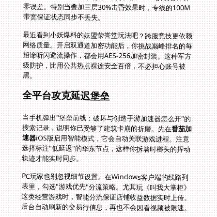
带宽保证状态同步不丢失。
最近看到小妖爆料的妖盟荣誉堂玩法吧？跨服竞技更依赖
网络质量。开启双通道加密功能后，你挑战巅峰排名的每
招谛听闪避流操作，都会用AES-256加密封装。这种军方
级防护，比用公共热点裸连安全百倍，不必担心账号被
黑。
全平台攻克延迟堡垒
当手机弹出"堡垒前线：破坏与创造手游加速器怎么开"的
搜索记录，说明你已受够了建筑卡崩的折磨。先在
番茄加
速器
iOS版启用智能模式，它会自动关联游戏进程。注意
选择标注"低延迟"的华东节点，这样你拆墙时榔头的挥动
轨迹才能实时同步。
PC玩家也别忽视细节设置。在Windows客户端的线路列
表里，勾选"游戏优先"分流策略。尤其玩《叫我大掌柜》
这类经营游戏时，智能分流保证店铺收益数据实时上传。
后台自动刷新的交易行信息，再也不会因看视频被限速。