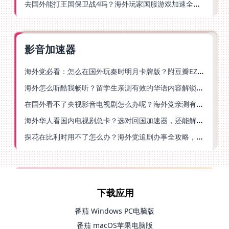
去国外能打王国保卫战4吗？海外玩家国服游戏加速全攻略（附公主连结幻想江湖实测）
影音加速器
海外党必看：怎么在国外玩秦时明月卡牌版？附豆瓣EZCast地区限制破解法
海外怎么听酷我畅听？留学生亲测有效的华语内容解锁指南
在国外看不了央视影音电视剧怎么办呢？海外党亲测有效的回国加速方案
海外华人看国内电视剧总卡？选对回国加速器，还能解决菲律宾打不开反诈中心的问题
探花在比利时用不了怎么办？海外党追剧办事全攻略，选对加速器就够了
下载应用
番茄 Windows PC电脑版
番茄 macOS苹果电脑版