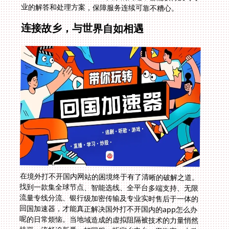
业的解答和处理方案，保障服务连续可靠不糟心。
连接故乡，与世界自如相遇
在境外打不开国内网站的困境终于有了清晰的破解之道。
找到一款集全球节点、智能选线、全平台多端支持、无限
流量专线分流、银行级加密传输及专业实时售后于一体的
回国加速器，才能真正解决国外打不开国内的app怎么办
呢的日常烦恼。当地域造成的虚拟阻隔被技术的力量悄然
抹平，流畅追新番、打国服、听家乡电台、逛淘宝、办政
务都触手可及时，空间的距离便不再是情感的鸿沟。选择
正确的工具，让熟悉的乡音与风景，无论身处地球何处，