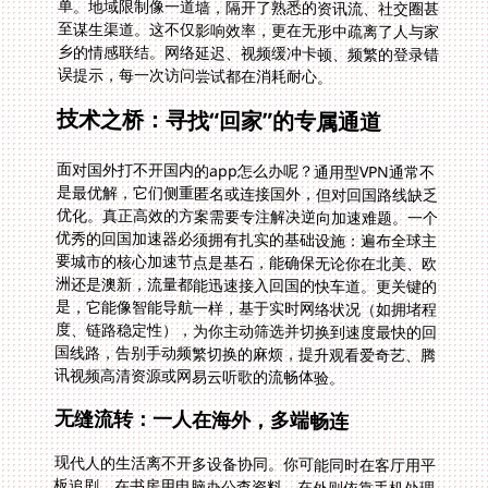
误提示，每一次访问尝试都在消耗耐心。
技术之桥：寻找“回家”的专属通道
面对国外打不开国内的app怎么办呢？通用型VPN通常不
是最优解，它们侧重匿名或连接国外，但对回国路线缺乏
优化。真正高效的方案需要专注解决逆向加速难题。一个
优秀的回国加速器必须拥有扎实的基础设施：遍布全球主
要城市的核心加速节点是基石，能确保无论你在北美、欧
洲还是澳新，流量都能迅速接入回国的快车道。更关键的
是，它能像智能导航一样，基于实时网络状况（如拥堵程
度、链路稳定性），为你主动筛选并切换到速度最快的回
国线路，告别手动频繁切换的麻烦，提升观看爱奇艺、腾
讯视频高清资源或网易云听歌的流畅体验。
无缝流转：一人在海外，多端畅连
现代人的生活离不开多设备协同。你可能同时在客厅用平
板追剧，在书房用电脑办公查资料，在外则依靠手机处理
各种国内事务。理想的回国加速器支持全平台覆盖——无
论是你使用的安卓手机、iPad、Windows笔记本还是
Mac电脑，都应能轻松安装并运行。更重要的是，它应支
持你同时在多个设备上登录使用同一个账户，不受设备数
量限制。想象一下：手机上看B站直播，电脑上挂着微信
处理工作，平板同步浏览淘宝购物，互不影响，彻底摆脱
多台设备需要多次付费或被迫下线的窘境，实现真正的数