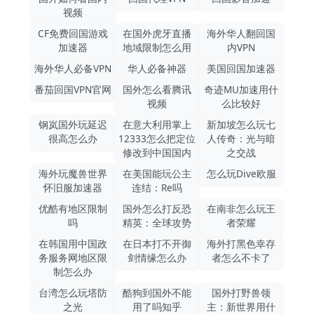
视频
CF免费回国游戏
在国外虎牙直播
海外华人翻回国
加速器
地域限制怎么用
内VPN
海外华人必备VPN
华人必备神器
美国回国加速器
番茄回国VPN官网
国外怎么看腾讯
奇迹MU加速用什
视频
么比较好
钢岚国外玩延迟
在意大利用掌上
新加坡怎么玩七
很高怎么办
12333怎么把定位
人传奇：光与暗
修改到中国国内
之交战
海外玩魔兽世界
在美国能玩公主
怎么玩Dive欧服
怀旧服加速器
连结：Re吗
优酷有地区限制
国外怎么打反恐
在南非怎么玩王
吗
精英：全球攻势
者荣耀
在韩国用中国政
在日本打不开御
海外打黑色幸存
务服务网地区限
剑情缘怎么办
者怎么不卡了
制怎么办
台湾怎么玩塔防
酷狗到国外不能
国外打野兽领
之光
用了吗知乎
主：新世界用什