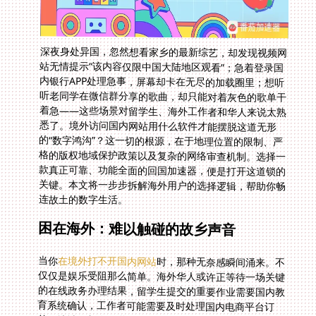
深夜身处异国，忽然想看家乡的最新综艺，却发现视频网
站无情提示“该内容仅限中国大陆地区观看”；急着登录国
内银行APP处理急事，屏幕却卡在无尽的加载圈里；想听
听老同学在微信群分享的歌曲，却只能对着灰色的歌单干
着急——这些场景对留学生、海外工作者和华人来说太熟
悉了。境外访问国内网站用什么软件才能摆脱这道无形
的“数字鸿沟”？这一切的根源，在于地理位置的限制、严
格的版权地域保护政策以及复杂的网络审查机制。选择一
款真正可靠、功能全面的回国加速器，便是打开这道锁的
关键。本文将一步步拆解海外用户的选择逻辑，帮助你畅
连故土的数字生活。
困在海外：难以触碰的故乡声音
当你
在境外打不开国内网站
时，那种无奈感瞬间涌来。不
仅仅是娱乐受阻那么简单。海外华人或许正等待一场关键
的在线政务办理结果，留学生提交的重要作业需要国内教
育系统确认，工作者可能需要及时处理国内电商平台订
单。地域限制像一道墙，隔开了熟悉的资讯流、社交圈甚
至谋生渠道。这不仅影响效率，更在无形中疏离了人与家
乡的情感联结。网络延迟、视频缓冲卡顿、频繁的登录错