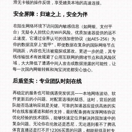
滑无卡顿的操作反馈，享受媲美本地的高速连接。
安全屏障：归途之上，安全为伴
在陌生网络环境下访问国内敏感信息（如网银、支付平
台）无疑令人担忧公共WiFi风险。优质加速器提供的远不
止速度。它通过业界认可的强加密协议（如AES-256）为
你的数据流穿上“盔甲”，即使数据在复杂的国际网络节点
间跳跃，内容也无法被窥探或篡改。更进一步的是，其专
线传输技术有效规避了公用互联网的拥堵节点和高风险区
域，大大降低了遭遇中间人攻击或数据泄露的可能性，让
每一次国内网银转账和淘宝浏览都安心放心。
后盾坚实：专业团队时刻在线
再稳定的服务也可能偶遇突发状况——本地网络波动、软
件更新后的小问题、对配置选项的疑惑。这时，背后的团
队能否迅速响应就是关键。可靠的加速器应提供高效的实
时在线客服通道和邮件支持，最好配备拥有深厚网络协议
优化经验的技术团队，能够快速定位并解决跨国加速中的
复杂问题。无论你在伦敦还是悉尼，无论遇到看不了腾讯
体育直播还是打不开12306买票的问题，都能获得及时专