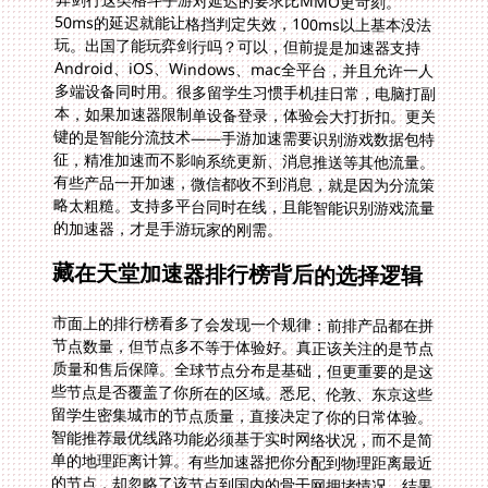
弈剑行这类格斗手游对延迟的要求比MMO更苛刻。
50ms的延迟就能让格挡判定失效，100ms以上基本没法
玩。出国了能玩弈剑行吗？可以，但前提是加速器支持
Android、iOS、Windows、mac全平台，并且允许一人
多端设备同时用。很多留学生习惯手机挂日常，电脑打副
本，如果加速器限制单设备登录，体验会大打折扣。更关
键的是智能分流技术——手游加速需要识别游戏数据包特
征，精准加速而不影响系统更新、消息推送等其他流量。
有些产品一开加速，微信都收不到消息，就是因为分流策
略太粗糙。支持多平台同时在线，且能智能识别游戏流量
的加速器，才是手游玩家的刚需。
藏在天堂加速器排行榜背后的选择逻辑
市面上的排行榜看多了会发现一个规律：前排产品都在拼
节点数量，但节点多不等于体验好。真正该关注的是节点
质量和售后保障。全球节点分布是基础，但更重要的是这
些节点是否覆盖了你所在的区域。悉尼、伦敦、东京这些
留学生密集城市的节点质量，直接决定了你的日常体验。
智能推荐最优线路功能必须基于实时网络状况，而不是简
单的地理距离计算。有些加速器把你分配到物理距离最近
的节点，却忽略了该节点到国内的骨干网拥堵情况，结果
延迟反而更高。专业的技术团队会24小时监控线路质量，