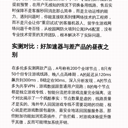
专业技术背景的支持团队，根本解决不了实际问题。
实测对比：好加速器与差产品的昼夜之
别
在多伦多实测两款产品，A号称有200个全球节点，B只有
50个但专注游戏线路。晚八点高峰期，A的延迟从120ms
飙升到300ms，B稳定在90ms。深入分析发现，A的节点
多为共享VPN，游戏数据跟普通用户混跑；B的每个节点
都是独立游戏专线，智能分流把非游戏流量完全隔离。这
个对比揭示了一个残酷事实：节点数量是虚的，线路质量
才是实的。海外华人回国游戏专线不需要花哨的功能，核
心就是把游戏数据包最快、最安全地送回国服服务器。那
些附加功能如浏览器插件、广告拦截，对游戏体验提升微
乎其微，反而可能增加系统开销。