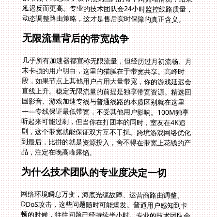
动态调整路由策略，这才是售后实时保障的真正含义。
无限流量背后的带宽战争
几乎所有加速器都宣称无限流量，但经历过月初流畅、月
末卡顿的用户明白，这里的猫腻在于带宽共享。高峰时
段，如果节点上其他用户占用大量带宽，你的游戏延迟会
直线上升。稳定无限流量的前提是独享带宽资源。精选回
国影音、游戏加速专线与普通线路的本质区别就在这里
——专线保证最低带宽，不受其他用户影响。100M独享
听起来可能过剩，但当你在打团本的同时，室友在4K追
剧，这个带宽就能保证双方互不干扰。跨境游戏网络优化
到最后，比拼的就是资源投入，舍不得在带宽上花钱的产
品，注定在晚高峰露馅。
为什么技术团队的专业度决定一切
网络环境瞬息万变，海底光缆故障、运营商路由调整、
DDoS攻击，这些问题随时可能爆发。普通用户感知到卡
顿的时候，往往问题已经持续半小时。专业的技术团队会
提前预警，在用户无感知的情况下切换备用线路。售后实
时保障不是客服秒回消息那么简单，而是主动运维的能
力。遇到问题时，你能直接联系到懂网络技术的工程师，
而不是只会让你"重启试试"的客服机器人。留学生游戏网
络问题千奇百怪，从校园网防火墙到公寓IPv6配置，没有