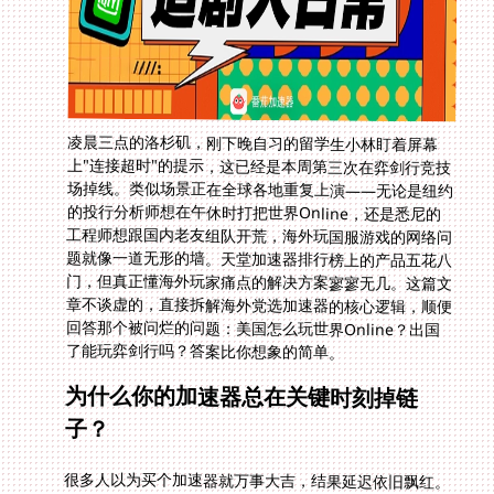
凌晨三点的洛杉矶，刚下晚自习的留学生小林盯着屏幕
上"连接超时"的提示，这已经是本周第三次在弈剑行竞技
场掉线。类似场景正在全球各地重复上演——无论是纽约
的投行分析师想在午休时打把世界Online，还是悉尼的
工程师想跟国内老友组队开荒，海外玩国服游戏的网络问
题就像一道无形的墙。天堂加速器排行榜上的产品五花八
门，但真正懂海外玩家痛点的解决方案寥寥无几。这篇文
章不谈虚的，直接拆解海外党选加速器的核心逻辑，顺便
回答那个被问烂的问题：美国怎么玩世界Online？出国
了能玩弈剑行吗？答案比你想象的简单。
为什么你的加速器总在关键时刻掉链
子？
很多人以为买个加速器就万事大吉，结果延迟依旧飘红。
问题出在大多数产品根本没理解海外玩家的真实处境。物
理距离是硬伤，数据包跨太平洋走公网，每经过一个路由
节点就增加一次丢包风险。更坑的是，晚高峰时段国际出
口带宽拥堵，你的游戏数据跟Netflix视频流、Zoom会议
抢通道，卡顿几乎是必然。有些加速器虽然号称全球节
点，但线路质量参差不齐，智能推荐最优线路功能形同虚
设，经常把你分配到负载已满的节点。你以为连上了回国
专线，实际上走的是普通代理，延迟能低才怪。留学生游
戏加速器推荐榜单上那些花里胡哨的功能，核心就看两