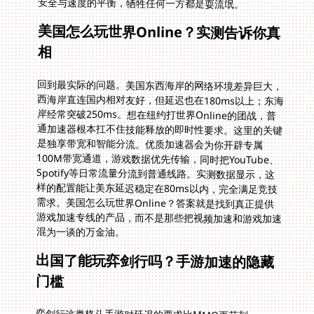
安全与速度的平衡，牺牲任何一方都是耍流氓。
美国怎么玩世界Online？实测告诉你真
相
回到最实际的问题。美国东西海岸的网络环境差异巨大，
西海岸直连国内相对友好，但延迟也在180ms以上；东海
岸经常突破250ms。想在纽约打世界Online的团战，普
通加速器根本扛不住技能释放的即时性要求。这里的关键
是独享带宽和智能分流。优质加速器会为你开辟专属
100M带宽通道，游戏数据优先传输，同时把YouTube、
Spotify等日常流量分流到普通线路。实测数据显示，这
样的配置能让美东延迟稳定在80ms以内，完全满足竞技
需求。美国怎么玩世界Online？答案就是找到真正提供
游戏加速专线的产品，而不是那些把视频加速和游戏加速
混为一谈的万金油。
出国了能玩弈剑行吗？手游加速的隐藏
门槛