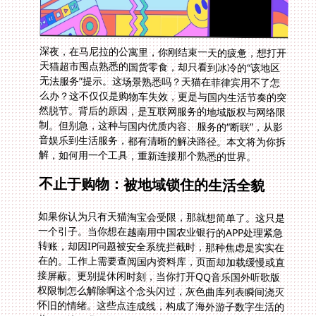
深夜，在马尼拉的公寓里，你刚结束一天的疲惫，想打开
天猫超市囤点熟悉的国货零食，却只看到冰冷的“该地区
无法服务”提示。这场景熟悉吗？天猫在菲律宾用不了怎
么办？这不仅仅是购物车失效，更是与国内生活节奏的突
然脱节。背后的原因，是互联网服务的地域版权与网络限
制。但别急，这种与国内优质内容、服务的“断联”，从影
音娱乐到生活服务，都有清晰的解决路径。本文将为你拆
解，如何用一个工具，重新连接那个熟悉的世界。
不止于购物：被地域锁住的生活全貌
如果你认为只有天猫淘宝会受限，那就想简单了。这只是
一个引子。当你想在越南用中国农业银行的APP处理紧急
转账，却因IP问题被安全系统拦截时，那种焦虑是实实在
在的。工作上需要查阅国内资料库，页面却加载缓慢或直
接屏蔽。更别提休闲时刻，当你打开QQ音乐国外听歌版
权限制怎么解除啊这个念头闪过，灰色曲库列表瞬间浇灭
怀旧的情绪。这些点连成线，构成了海外游子数字生活的
共同困境：我们需要的，是一个稳定、安全、高速的连接