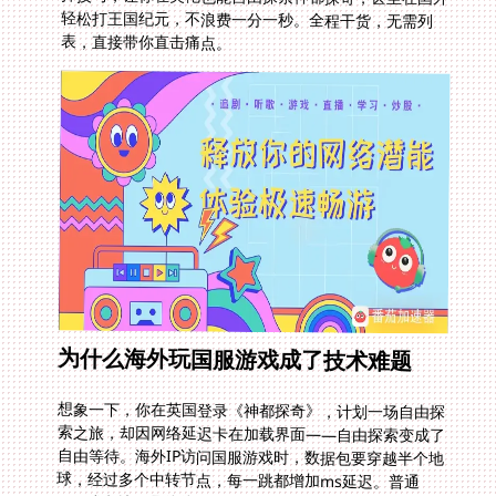
表，直接带你直击痛点。
为什么海外玩国服游戏成了技术难题
想象一下，你在英国登录《神都探奇》，计划一场自由探
索之旅，却因网络延迟卡在加载界面——自由探索变成了
自由等待。海外IP访问国服游戏时，数据包要穿越半个地
球，经过多个中转节点，每一跳都增加ms延迟。普通
VPN或翻墙工具往往选路随意，导致丢包率高。玩大型
MMO如天龙八部，Ping值超过100ms就已影响战斗节
奏，尤其在团本抢Boss时。英国怎么玩神都探奇:自由探
索的核心在于实时响应，掉一秒就可能错失关键线索。更
糟的是，ISP常有带宽限制，高峰时段更是雪上加霜。你