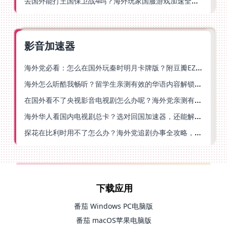
去国外能打王国保卫战4吗？海外玩家国服游戏加速全攻略（附公主连结幻想江湖实测）
影音加速器
海外党必看：怎么在国外玩秦时明月卡牌版？附豆瓣EZCast地区限制破解法
海外怎么听酷我畅听？留学生亲测有效的华语内容解锁指南
在国外看不了央视影音电视剧怎么办呢？海外党亲测有效的回国加速方案
海外华人看国内电视剧总卡？选对回国加速器，还能解决菲律宾打不开反诈中心的问题
探花在比利时用不了怎么办？海外党追剧办事全攻略，选对加速器就够了
下载应用
番茄 Windows PC电脑版
番茄 macOS苹果电脑版