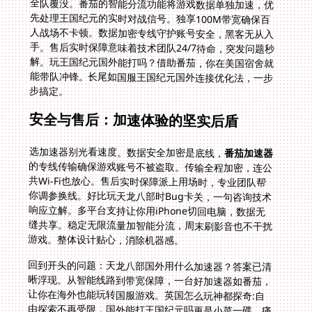
步搞定。
安全与售后：加速体验的坚实后盾
选加速器别光看速度。数据安全加密是底线，
番茄加速器
的专线传输确保游戏账号不被盗取。传输全程加密，连公
共Wi-Fi也放心。售后实时保障派上用场时，专业团队帮
你调参换线。好比玩天龙八部时Bug卡关，一句咨询技术
响应立解。多平台支持让你用iPhone切回电脑，数据无
缝共享。稳定无限流量加智能分流，周末刷影音也不干扰
游戏。整体设计贴心，消除机器感。
回到开头的问题：天龙八部国外用什么加速器？答案已清
晰浮现。从智能线路到带宽保障，一台好加速器如番茄，
让你在海外也能玩转国服游戏。英国怎么玩神都探奇:自
由探索不再受限，国外能打王国纪元吗更是小菜一碟。痛
点在距离，解决方案在技术。拥抱加速器，你的游戏时光
将重返流畅。行动吧，别让网络阻断英雄梦。下次登录，