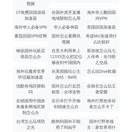
视频
CF免费回国游戏
在国外虎牙直播
海外华人翻回国
加速器
地域限制怎么用
内VPN
海外华人必备VPN
华人必备神器
美国回国加速器
番茄回国VPN官网
国外怎么看腾讯
奇迹MU加速用什
视频
么比较好
钢岚国外玩延迟
在意大利用掌上
新加坡怎么玩七
很高怎么办
12333怎么把定位
人传奇：光与暗
修改到中国国内
之交战
海外玩魔兽世界
在美国能玩公主
怎么玩Dive欧服
怀旧服加速器
连结：Re吗
优酷有地区限制
国外怎么打反恐
在南非怎么玩王
吗
精英：全球攻势
者荣耀
在韩国用中国政
在日本打不开御
海外打黑色幸存
务服务网地区限
剑情缘怎么办
者怎么不卡了
制怎么办
台湾怎么玩塔防
酷狗到国外不能
国外打野兽领
之光
用了吗知乎
主：新世界用什