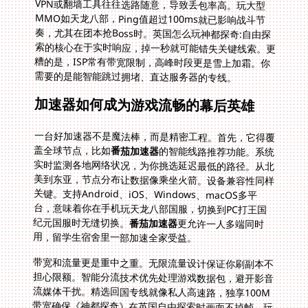
需要的是能智能跳过拥堵、直达服务器的专线。
加速器如何成为游戏流畅的幕后英雄
一台好加速器不是魔法棒，而是精密工程。首先，它得覆
盖全球节点，比如
番茄加速器
的智能线路推荐功能。系统
实时监测各地网络状况，为你挑选延迟最低的路径。从北
美到东亚，节点分布让数据像乘坐火箭。设备兼容性同样
关键。支持Android、iOS、Windows、macOS多平
台，意味着你在手机玩天龙八部国服，切换到PC打王国
纪元国服时无缝切换。
番茄加速器
更允许一人多端同时
用，留学生宿舍里一部加速全家受益。
带宽和流量更是重中之重。无限流量设计保证你刷副本不
担心限额。智能分流技术优先处理游戏数据包，避开影音
流媒体干扰。精选回国专线就像私人高速路，独享100M
带宽确保《神都探奇》在英国自由探索时画面不掉帧。玩
王国纪元国外能打吗？是的，专属游戏加速专线让跨国战