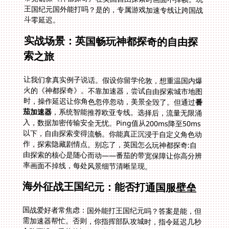
斗零延迟。
实战场景：英国畅玩神都探奇的自由探
索之旅
让我们拿真实例子说话。假设你留学伦敦，想重温国内爆
火的《神都探奇》。不靠加速器，尝试自由探索城市地图
时，操作延迟让你角色忽停忽动，美景全毁了。但通过
番
茄加速器
，系统智能推荐欧亚专线。选择后，流量无限涌
入，数据加密传输安全无忧。Ping值从200ms降至50ms
以下，自由探索变得流畅。你能真正沉浸于自定义角色动
作，探索隐藏剧情点。别忘了，英国怎么玩神都探奇:自
由探索的核心是随心而动——番茄的带宽保障让你高分辨
率画面不掉线，每处风景细节清晰呈现。
海外征战王国纪元：能否打通国服壁垒
国战爱好者常焦虑：国外能打王国纪元吗？答案是能，但
需加速器帮忙。否则，你指挥部队攻城时，指令延迟几秒
全队覆没。番茄的智能分流功能将游戏数据单独加速，优
先处理王国纪元的实时对战信号。独享100M带宽确保百
人战场不卡顿。数据加密专线守护账号安全，黑客无从入
手。售后实时保障意味着技术团队24/7待命，突发问题秒
解。玩王国纪元国外能打吗？借助番茄，你在美国宿舍就
能带队冲锋。长尾如国服王国纪元国外连接优化法，一步