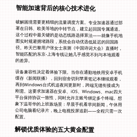
智能加速背后的核心技术进化
破解困境需要更精细的流量调度方案。专业加速器通过部
署在日韩、欧美等地的中转节点，建立起回国专属通道。
这个过程中最关键的是动态线路选择算法——就像手机地
图实时规避拥堵路段，系统会自动优选低延迟的回国路
径。昨天巴黎用户张女士亲测《中国诗词大会》直播时，
智能匹配的东京-上海专线让她几乎感觉不到与本地观看
的差异。
设备兼容性决定着体验下限。当你在通勤地铁用安卓手机
缓存《新闻联播》，回到宿舍切到苹果笔记本继续观看，
再到Windows台式机追夜间更新时，跨端无缝衔接成为
刚需。这要求加速器在安卓、iOS、Windows、mac四大
平台保持协议一致性，同时允许主账号绑定多个终端。想
象下温哥华的上班族场景：早晨手机看早间新闻，午休用
公司电脑看纪录片，晚上电视投屏追剧——全程只需一次
配置。
解锁优质体验的五大黄金配置