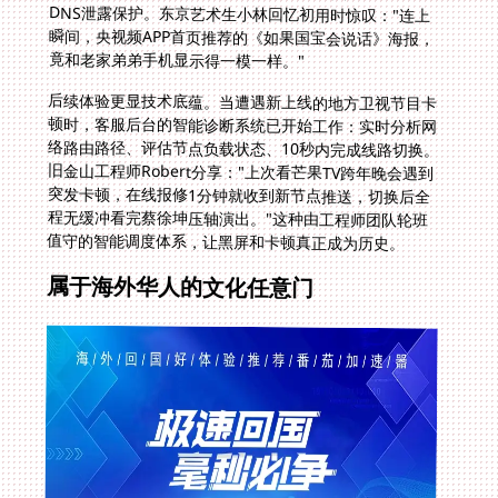
竟和老家弟弟手机显示得一模一样。"
后续体验更显技术底蕴。当遭遇新上线的地方卫视节目卡
顿时，客服后台的智能诊断系统已开始工作：实时分析网
络路由路径、评估节点负载状态、10秒内完成线路切换。
旧金山工程师Robert分享："上次看芒果TV跨年晚会遇到
突发卡顿，在线报修1分钟就收到新节点推送，切换后全
程无缓冲看完蔡徐坤压轴演出。"这种由工程师团队轮班
值守的智能调度体系，让黑屏和卡顿真正成为历史。
属于海外华人的文化任意门