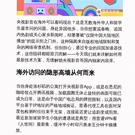
央视影音在海外可以看吗现在？这是无数海外华人和留学
生最常问的问题。身处异国他乡，当你想重温春晚、追国
内热剧或关心家乡新闻时，却屡屡被"仅限中国大陆地区
播放"的提示拒之门外。这种隔阂来自版权地域限制和复
杂的网络审查机制。但别担心，通过专业的回国加速器技
术，这些阻碍都能迎刃而解——今天我们就来详解如何用
最新技术方案，无缝解锁央视影音等国内独家内容库。
海外访问的隐形高墙从何而来
当你身处洛杉矶的公寓打开央视影音App，或是在悉尼的
咖啡馆点开腾讯视频，加载圆圈无休止旋转的画面可能已
成为日常。这是由于中国广电总局的牌照限制，以及国内
平台基于IP地址的严格地域验证。普通代理工具在面对深
度包检测时往往束手无策，连接延迟更让追剧变成煎熬。
最近新加坡留学生小陈的遭遇就是典型：用普通VPN看
《人世间》最新集，缓冲半小时却只换来五分钟卡顿播
放。