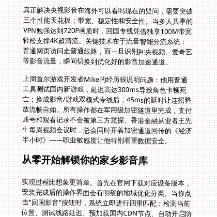
真正解决央视影音在海外可以看吗现在的疑问，需要突破
三个性能天花板：带宽、稳定性和安全性。当多人共享的
VPN勉强达到720P画质时，回国专线凭借独享100M带宽
轻松支撑4K超清流。关键技术在于流量智能分流系统：
普通网页访问走普通线路，而一旦识别到央视频、爱奇艺
等影音流量，瞬间切换到优化好的影音加速通道。
上周首尔游戏开发者Mike的经历很说明问题：他用普通
工具测试国内新游戏，延迟高达300ms导致角色卡顿死
亡；换成影音/游戏双模式专线后，45ms的延时让连招释
放流畅自如。所有操作都在军用级加密隧道里完成，支付
账号和观看记录不会被第三方窥探。香港金融从业者王先
生每周视频会议时，总会同时开着加密通道回传的《经济
半小时》——职业敏感度让他特别看重数据安全。
从零开始解锁你的家乡影音库
实现过程比想象更简单。首先在官网下载对应设备版本，
安装完成后的操作界面会有明确的地域优化分类。当你点
击"回国影音"按钮时，系统立即进行四重匹配：检测当前
位置、测试线路延迟、预加载国内CDN节点、自动开启防
DNS泄露保护。东京艺术生小林回忆初用时惊叹："连上
瞬间，央视频APP首页推荐的《如果国宝会说话》海报，