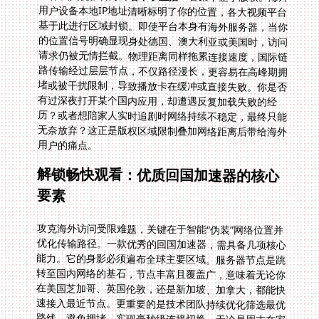
用户的痛点。
解锁畅快观看：优质回国加速器的核心
要素
攻克海外访问受限难题，关键在于智能“伪装”网络位置并
优化传输路径。一款优秀的回国加速器，需具备几项核心
能力。它的身影必须遍布全球主要区域。服务器节点是跳
转至国内网络的基石，节点丰富且覆盖广，意味着无论你
在美国芝加哥、英国伦敦，还是新加坡、加拿大，都能快
速接入最近节点。更重要的是技术团队持续优化筛选最优
路线，避免拥堵，实现毫秒级连接切换。无论是周末在家
追剧，还是旅途中在机场打开平板或手机收看，都能稳定
切换观看设备。支持全平台使用更是基础中的基础，让你
在Android电视盒子、iPhone手机、MacBook笔记本或
Windows台式机间自由切换，甚至支持多个设备同时在