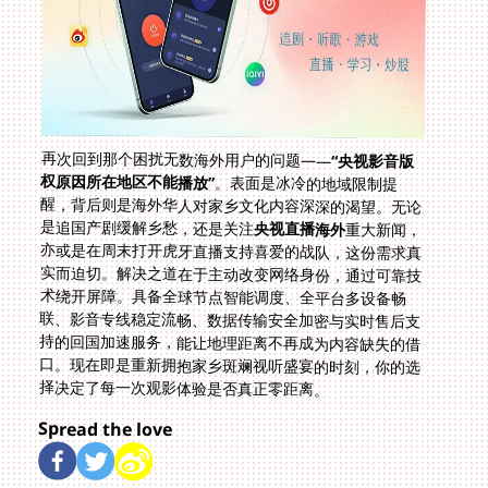
再次回到那个困扰无数海外用户的问题——
“央视影音版
权原因所在地区不能播放”
。表面是冰冷的地域限制提
醒，背后则是海外华人对家乡文化内容深深的渴望。无论
是追国产剧缓解乡愁，还是关注
央视直播海外
重大新闻，
亦或是在周末打开虎牙直播支持喜爱的战队，这份需求真
实而迫切。解决之道在于主动改变网络身份，通过可靠技
术绕开屏障。具备全球节点智能调度、全平台多设备畅
联、影音专线稳定流畅、数据传输安全加密与实时售后支
持的回国加速服务，能让地理距离不再成为内容缺失的借
口。现在即是重新拥抱家乡斑斓视听盛宴的时刻，你的选
择决定了每一次观影体验是否真正零距离。
Spread the love