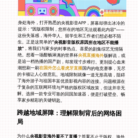
身处海外，打开熟悉的央视影音APP，屏幕却弹出冰冷的
提示：“因版权限制，您所在的地区无法观看此内容”——
这份失落感，海外华人、留学生和工作者们想必都不陌
生。正是这简单的
“央视影音版权原因所在地区不能播
放”
，将我们与家乡的时事热点、喜爱的剧集综艺无情隔
绝。想看一场酣畅淋漓的世界杯
央视直播海外
版解说，或
是追一档热播的国产剧，却发现寸步难行。更别提心血来
潮想刷一刷
在国外怎么看虎牙直播
国内的电竞赛事，无尽
的卡顿让人心烦意乱。地域限制就像一道无形高墙，阻碍
了海外游子与祖国丰富优质影视内容的连接。问题根源在
于复杂的互联网环境与严格的版权区域政策，但这并非无
解。选择一款专业可靠的回国加速器，便是打破壁垒、畅
享家乡精彩的关键钥匙。
跨越地域屏障：理解限制背后的网络困
局
为什么
央视影音海外看不了直播
？答案不止于版权。海外
用户设备本地IP地址清晰标明了你的位置，各大视频平台
基于此进行区域封锁。即使平台本身有海外服务器，当你
的位置信号明确显现身处德国、澳大利亚或美国时，访问
请求仍被无情拦截。物理距离同样拖累连接速度，国际链
路传输经过层层节点，不仅路径漫长，更容易在高峰期拥
堵或被干扰限制，导致播放卡在缓冲或直接失败。你是否
有过深夜打开某个国内应用，却遭遇反复加载失败的经
历？或者想陪家人实时追剧时网络持续不稳定，最终只能
无奈放弃？这正是版权区域限制叠加网络距离后带给海外