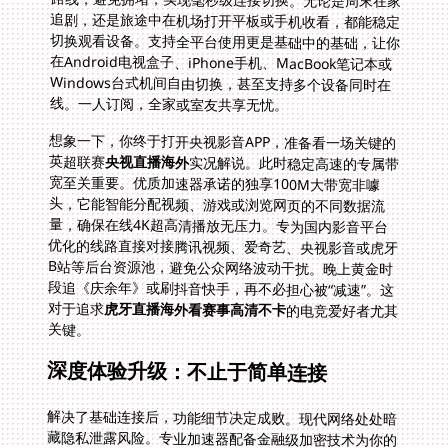
线。一人订阅，全家或室友共享无忧。
想象一下，你终于打开央视影音APP，准备看一场关键的
英超联赛
央视直播海外
实况解说。此时稳定高速的专属带
宽至关重要。优质加速器承诺的独享100M大带宽非噱
头，它能智能分配视频、游戏或浏览网页的不同数据流
量，确保在线4K超高清播放无压力。专为国内影音平台
优化的线路直接对接腾讯视频、爱奇艺、央视影音或虎牙
B站等后台资源池，避免公众网络波动干扰。晚上黄金时
段追《庆余年》或刷抖音快手，再不必担心被“减速”。这
对于追求
虎牙直播海外看赛事高清不卡
的电竞爱好者尤其
关键。
深度体验升级：不止于简单连接
解决了基础连接后，功能细节决定成败。现代网络处处暗
藏隐私泄露风险。专业加速器配备金融级加密技术为你的
回国数据传输层层加密，杜绝使用公共Wi-Fi时的数据拦
截风险。无论是浏览国内新闻还是通过公司OA系统远程
办公，安全感都大大提升。周末心血来潮突然想看看老朋