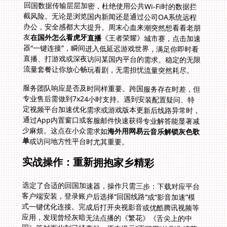
友
在国外怎么看虎牙直播
《王者荣耀》城市赛，点击加速
器“一键连接”，瞬间进入低延迟游戏世界，满足你即时看
直播、打游戏或深夜访问某国内平台的需求。稳定的无限
流量套餐让你放心畅玩看剧，无需担忧流量突然耗尽。
服务团队响应是否及时同样重要。跨国服务存在时差，但
专业售后需做到7x24小时支持。遇到安装配置疑问、特
定视频平台加速优化需求或游戏版本更新后线路异常时，
通过App内置窗口或客服邮件快速获得专业解答能显著减
少麻烦。这点在小众需求如
海外用网易云音乐解锁灰色歌
单
或访问地方性平台时尤其重要。
实战操作：重新拥抱家乡精彩
选定了合适的回国加速器，操作只需三步：下载对应平台
客户端安装，登录账户后选择“回国线路”或“影音加速”模
式一键优化连接。完成后打开央视影音或优酷腾讯视频等
应用，发现曾经灰暗无法点播的《繁花》《舌尖上的中
国》等封面此刻已经亮起。原本提示“不可用”的剧集综艺
现在可以加入播放列表。直播频道列表里“CCTV5+体育赛
事直播”清晰流畅呈现眼前。周末傍晚打开虎牙直播APP，
关注的主播刚刚开播，弹幕互动实时滚动——仿佛此刻并