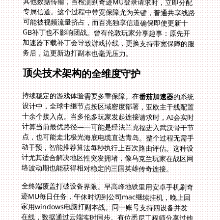
务后，边更新边打副本也毫无压力。
顶尖技术架构的全维度守护
持续稳定的游戏体验需要多重保障。在
番茄加速器
的系统
设计中，全球中继节点按区域密度部署，亚欧主干线配置
十余个接入点。当多伦多玩家发起连接请求时，AI会实时
计算当前最优路径——可能是经法兰克福进入武汉骨干节
点，也可能走北极光海底电缆直达青岛。整个过程无需手
动干预，智能推荐算法每秒执行上百次路由评估。这种设
计尤其适合解决地区性突发拥堵，像乌克兰玩家在战区网
络波动期也能获得相对稳定的三国英雄传奇连接。
全终端覆盖打破设备界限。早高峰地铁里用安卓手机刷奇
迹MU每日任务，午休时切到公司mac继续挂机，晚上回
家用windows电脑打副本战。同一账号支持四设备并发
在线，数据通过云端实时同步。有位悉尼工程师分享过他
的节奏：早晨用iPad清日常任务，通勤路上切iPhone做