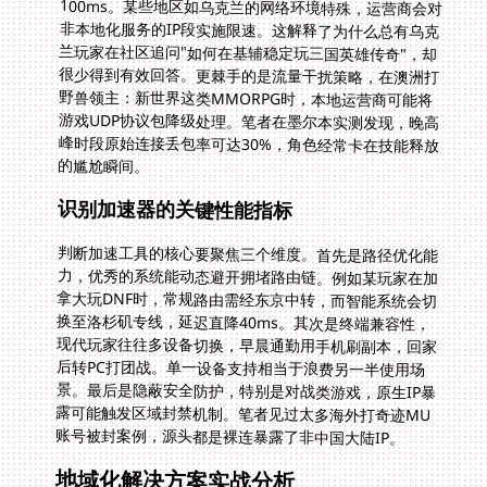
的尴尬瞬间。
识别加速器的关键性能指标
判断加速工具的核心要聚焦三个维度。首先是路径优化能
力，优秀的系统能动态避开拥堵路由链。例如某玩家在加
拿大玩DNF时，常规路由需经东京中转，而智能系统会切
换至洛杉矶专线，延迟直降40ms。其次是终端兼容性，
现代玩家往往多设备切换，早晨通勤用手机刷副本，回家
后转PC打团战。单一设备支持相当于浪费另一半使用场
景。最后是隐蔽安全防护，特别是对战类游戏，原生IP暴
露可能触发区域封禁机制。笔者见过太多海外打奇迹MU
账号被封案例，源头都是裸连暴露了非中国大陆IP。
地域化解决方案实战分析