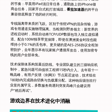
商会任务，回家开台式机打攻城战，
番茄加速器
的跨平台
兼容彻底释放了他的碎片时间。
专线隔离带来质的飞跃。区别于传统VPN的混杂传输，游
戏专用通道实施物理隔离。当检测到野兽领主：新世界的
进程启动时，系统自动将TCP/UDP数据包导入独立虚拟通
道。配合100M独享带宽保障，即使在澳洲黄金时段也能
维持小于0.1%的丢包率。更关键的是AES-256协议全程加
密防护，去年墨尔本有玩家账户遭撞库攻击，使用加密专
线的用户全部幸免。
技术保障体系构筑最后防线。专业团队建立的三级响应机
制中，紧急问题可由值班工程师15秒内介入。去年双十一
晚高峰，有用户反馈《剑网3》节点延迟波动，技术组在
180秒内完成路由切换与负载重分配。这种响应级别在行
业里尚属罕见，多数服务商遇到突发高峰只会建议用
户"稍后再试"。
游戏边界在技术进化中消融