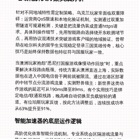
针对不同地域特性需定制策略。乌克兰玩家常面临双重障
碍：运营商QoS限速和本地化验证机制。实测通过双重加
密隧道可规避检测，关键是把流量伪装成普通https请
求。具体到操作细节，先用智能路由选择绕开东欧拥堵节
点，再用协议混淆技术突破游戏客户端的地域验证。曾帮
助在哈尔科夫的留学生实现稳定登录三国英雄传奇，核心
技巧是始终保持数据包特征符与国服玩家一致。
当澳洲玩家抱怨"悉尼打国服游戏像慢动作回放"时，重点
要解决末段路由瓶颈。传统方案从澳洲直连上海，实际数
据包在进入中国电信骨干网前就被限流。通过在港区部署
的中转节点分流游戏流量，实测野兽领主：新世界这类动
作游戏的延迟可从190ms降至89ms。有个实用技巧是绑
定电信/联通双线路，晚高峰自动切换至负载较轻的通
道。有位珀斯玩家反馈，按此方法调整后，连续技成功率
从63%提升至91%。
智能加速器的底层运作逻辑
高阶优化依靠智能分流机制。专业系统会区隔游戏流量与
其他数据传输，当检测到奇迹MU登录请求时，立即分配
专属信道。这个过程中带宽保障尤为关键，普通共享线路
可能被视频流量挤占，而百兆独享信道确保即使更新十
GB补丁也不影响团战。曾有伦敦玩家分享趣事：原先开
加速器下载补丁会导致游戏掉线，更换支持带宽保障的服