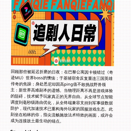
回顾那些被延迟折磨的日夜：在巴黎公寓因卡顿错过《奇
迹MU》世界boss的懊恼；于基辅宿舍反复重连三国英雄
传奇的焦躁；身处悉尼却因高ping值不敢挑战野兽领
主：新世界高难副本的遗憾。当物理距离不再是游戏体验
的阻碍，技术赋予玩家真正的无界自由。从全球节点智能
调度到毫秒级路由优化，从全终端兼容支持到军事级数据
防护，现代加速技术已重构海外玩家的国服游戏生态。此
刻坐在柏林的你，指尖流畅施放法术特效的画面，或许会
成为连接故土最生动的锚点。