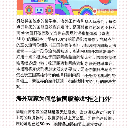
身处异国他乡的留学生、海外工作者和华人玩家们，每次
点开熟悉的国服游戏客户端时，是否总被红色延迟图标和
高ping值打破兴致？当你在悉尼的深夜想体验《奇迹
MU》的新副本，却被150ms的延迟拖垮操作；当乌克兰
的室友邀请你组队《三国英雄传奇》，却因网络阻断无法
登录——这一刻你迫切想知道，奇迹MU国外加速器哪个
好用一点？根源在于国际网络路由的复杂性：跨国数据传
输需经多级中转，物理距离和网络管制导致丢包率飙升。
本指南将系统剖析加速器选购要点，无论你想解决乌克兰
怎么玩三国英雄传奇的账号限制问题，还是优化澳洲打野
兽领主：新世界的操作延迟，都能找到切实可行的解决方
案。
海外玩家为何总被国服游戏"拒之门外"
物理距离引发的基础延迟无法避免。当欧洲玩家访问位于
上海的服务器时，数据需跨越上万公里。即便光速传输，
理论延迟已超50ms，实际叠加路由节点后常突破
100ms。某些地区如乌克兰的网络环境特殊，运营商会对
非本地化服务的IP段实施限速。这解释了为什么总有乌克
兰玩家在社区追问"如何在基辅稳定玩三国英雄传奇"，却
很少得到有效回答。更棘手的是流量干扰策略，在澳洲打
野兽领主：新世界这类MMORPG时，本地运营商可能将
游戏UDP协议包降级处理。笔者在墨尔本实测发现，晚高
峰时段原始连接丢包率可达30%，角色经常卡在技能释放