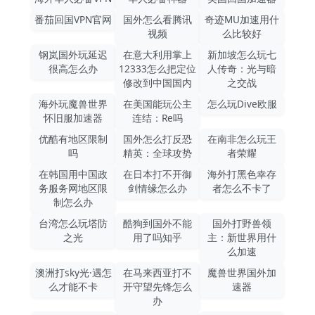
番茄回国VPN官网
国外怎么看腾讯
奇迹MU加速用什
视频
么比较好
钢岚国外玩延迟
在意大利用掌上
新加坡怎么玩七
很高怎么办
12333怎么把定位
人传奇：光与暗
修改到中国国内
之交战
海外玩魔兽世界
在美国能玩公主
怎么玩Dive欧服
怀旧服加速器
连结：Re吗
优酷有地区限制
国外怎么打反恐
在南非怎么玩王
吗
精英：全球攻势
者荣耀
在韩国用中国政
在日本打不开御
海外打黑色幸存
务服务网地区限
剑情缘怎么办
者怎么不卡了
制怎么办
台湾怎么玩塔防
酷狗到国外不能
国外打野兽领
之光
用了吗知乎
主：新世界用什
么加速
澳洲打sky光·遇怎
在马来西亚打不
魔兽世界国外加
么才能不卡
开守望先锋怎么
速器
办