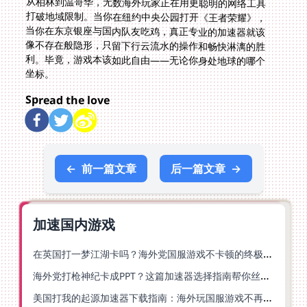
从柏林到温哥华，无数海外玩家正在用更聪明的网络工具
打破地域限制。当你在纽约中央公园打开《王者荣耀》，
当你在东京银座与国内队友吃鸡，真正专业的加速器就该
像不存在般隐形，只留下行云流水的操作和畅快淋漓的胜
利。毕竟，游戏本该如此自由——无论你身处地球的哪个
坐标。
Spread the love
←
前一篇文章
后一篇文章
→
加速国内游戏
在英国打一梦江湖卡吗？海外党国服游戏不卡顿的终极解法
海外党打枪神纪卡成PPT？这篇加速器选择指南帮你丝滑上分
美国打我的起源加速器下载指南：海外玩国服游戏不再卡的终极方案