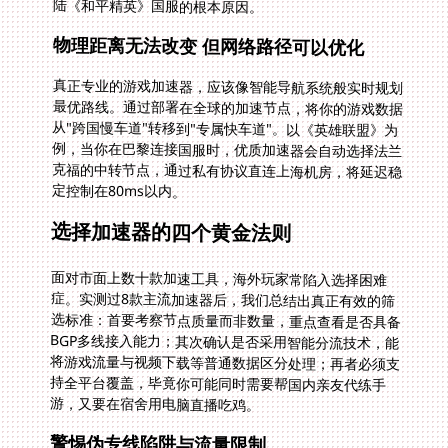
陆《和平精英》国服的根本原因。
物理距离无法改变 但网络路径可以优化
真正专业的游戏加速器，应该像智能导航系统般实时规划
最优路线。通过部署在全球的加速节点，将你的游戏数据
从"跨国慢车道"转移到"专属快车道"。以《英雄联盟》为
例，当你在巴黎连接国服时，优质加速器会自动选择法兰
克福的中转节点，通过私有协议直连上海机房，将延迟稳
定控制在80ms以内。
选择加速器的四个黄金法则
面对市面上数十款加速工具，海外玩家常陷入选择困难
症。实测过8款主流加速器后，我们总结出真正有效的筛
选标准：首要考察节点质量而非数量，重点查看是否具备
BGP多线接入能力；其次确认是否采用智能分流技术，能
将游戏流量与视频下载等普通数据区分处理；再者必须支
持全平台覆盖，毕竟你可能同时需要帮国内亲友代练手
游，又要在宿舍用电脑直播吃鸡。
警惕伪专线陷阱与流量限制