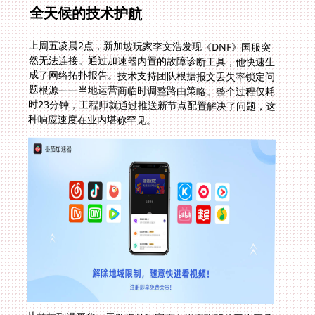
全天候的技术护航
上周五凌晨2点，新加坡玩家李文浩发现《DNF》国服突
然无法连接。通过加速器内置的故障诊断工具，他快速生
成了网络拓扑报告。技术支持团队根据报文丢失率锁定问
题根源——当地运营商临时调整路由策略。整个过程仅耗
时23分钟，工程师就通过推送新节点配置解决了问题，这
种响应速度在业内堪称罕见。