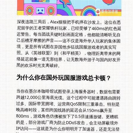
深夜连跪三局后，Alex狠狠把手机摔在沙发上。这位在悉
尼留学的王者荣耀铁杆玩家，已经受够了460ms的红色延
迟警告。每当团战关键时刻画面定格，他都能清晰听见自
己后槽牙摩擦的声音——这不仅是海外华人玩家的集体困
境，更是所有试图在异国他乡征战国服游戏者的真实写
照。从《英雄联盟》到《和平精英》，物理距离带来的网
络延迟就像一道无形结界，让无数海外游子与国内好友开
黑的欢乐时光支离破碎。
为什么你在国外玩国服游戏总卡顿？
当你在墨尔本咖啡馆试图登录上海服务器时，数据包需要
跨越12,000公里海底光缆。这个过程中可能遭遇路由跳转
过多、国际带宽拥堵、运营商QoS限制三重暴击。特别是
晚高峰时段，某些跨国线路的延迟会从150ms飙升至
800ms，游戏角色仿佛被按下了0.5倍速播放键。更糟糕
的是，部分游戏厂商为防止DDoS攻击，会主动屏蔽境外
IP访问——这就是为什么你明明开了加速器，还是无法登