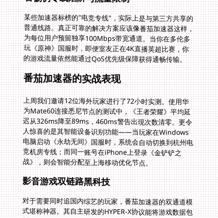
某些加速器标榜的"电竞专线"，实际上是与第三方共享的
普通线路。真正可靠的解决方案应该像番茄加速器这样，
为每位用户预留独享100Mbps带宽通道。当你在多伦多
玩《原神》国服时，即便室友正在4K直播英超比赛，你
的游戏流量依然能通过QoS优先级保障获得通畅传输。
番茄加速器的实战表现
上周我们邀请12位海外玩家进行了72小时实测。使用华
为Mate60连接悉尼节点的测试中，《王者荣耀》平均延
迟从326ms降至89ms，460ms警告出现次数清零。更令
人惊喜的是其智能设备识别功能——当玩家在Windows
电脑启动《永劫无间》国服时，系统会自动切换到杭州电
竞机房专线；而同一账号在iPhone上登录《金铲铲之
战》，则会智能分配至上海移动优化节点。
影音游戏双链路黑科技
对于需要同时追国内综艺的玩家，番茄加速器的双通道模
式堪称神器。其自主研发的HYPER-X协议能将游戏数据包
封装在影音流量中传输，成功绕过校园网的游戏封锁。来
自UCLA的测试者反馈，在宿舍网络环境下，《英雄联
盟》美服与腾讯视频同步运行时，游戏延迟始终稳定在