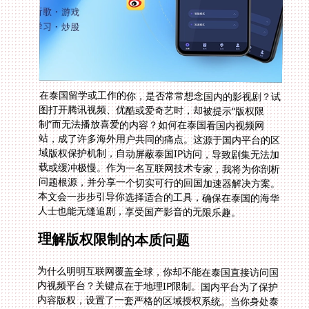
在泰国留学或工作的你，是否常常想念国内的影视剧？试
图打开腾讯视频、优酷或爱奇艺时，却被提示“版权限
制”而无法播放喜爱的内容？如何在泰国看国内视频网
站，成了许多海外用户共同的痛点。这源于国内平台的区
域版权保护机制，自动屏蔽泰国IP访问，导致剧集无法加
载或缓冲极慢。作为一名互联网技术专家，我将为你剖析
问题根源，并分享一个切实可行的回国加速器解决方案。
本文会一步步引导你选择适合的工具，确保在泰国的海华
人士也能无缝追剧，享受国产影音的无限乐趣。
理解版权限制的本质问题
为什么明明互联网覆盖全球，你却不能在泰国直接访问国
内视频平台？关键点在于地理IP限制。国内平台为了保护
内容版权，设置了一套严格的区域授权系统。当你身处泰
国，服务器会自动检测IP地址，发现来自境外，便触发限
制。就像一道看不见的墙，将你拒之门外。这不是平台有
意刁难，而是法律要求。久而久之，这种限制让追剧体验
变得支离破碎，海外华人如何避免版权限制的困扰，成了