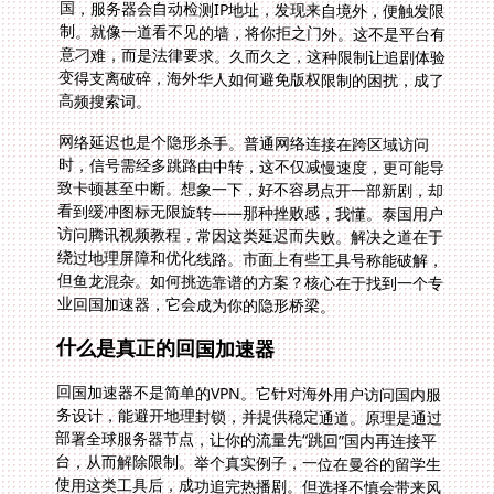
高频搜索词。
网络延迟也是个隐形杀手。普通网络连接在跨区域访问
时，信号需经多跳路由中转，这不仅减慢速度，更可能导
致卡顿甚至中断。想象一下，好不容易点开一部新剧，却
看到缓冲图标无限旋转——那种挫败感，我懂。泰国用户
访问腾讯视频教程，常因这类延迟而失败。解决之道在于
绕过地理屏障和优化线路。市面上有些工具号称能破解，
但鱼龙混杂。如何挑选靠谱的方案？核心在于找到一个专
业回国加速器，它会成为你的隐形桥梁。
什么是真正的回国加速器
回国加速器不是简单的VPN。它针对海外用户访问国内服
务设计，能避开地理封锁，并提供稳定通道。原理是通过
部署全球服务器节点，让你的流量先“跳回”国内再连接平
台，从而解除限制。举个真实例子，一位在曼谷的留学生
使用这类工具后，成功追完热播剧。但选择不慎会带来风
险——流量不稳定、数据泄露比比皆是。因此，泰国的中
国留学生如何安全追剧，关键在于工具的专业性。一款优
秀加速器须具备智能线路管理和高兼容性，否则效果只能