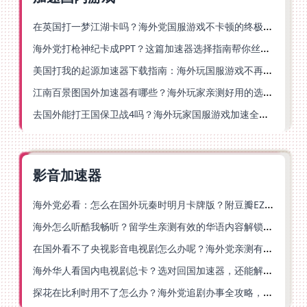
在英国打一梦江湖卡吗？海外党国服游戏不卡顿的终极解法
海外党打枪神纪卡成PPT？这篇加速器选择指南帮你丝滑上分
美国打我的起源加速器下载指南：海外玩国服游戏不再卡的终极方案
江南百景图国外加速器有哪些？海外玩家亲测好用的选择与避坑指南
去国外能打王国保卫战4吗？海外玩家国服游戏加速全攻略（附公主连结幻想江湖实测）
影音加速器
海外党必看：怎么在国外玩秦时明月卡牌版？附豆瓣EZCast地区限制破解法
海外怎么听酷我畅听？留学生亲测有效的华语内容解锁指南
在国外看不了央视影音电视剧怎么办呢？海外党亲测有效的回国加速方案
海外华人看国内电视剧总卡？选对回国加速器，还能解决菲律宾打不开反诈中心的问题
探花在比利时用不了怎么办？海外党追剧办事全攻略，选对加速器就够了