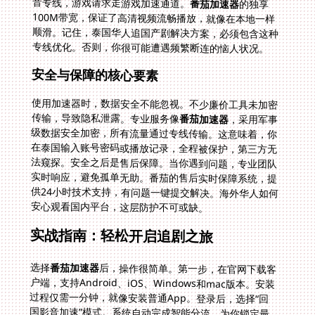
音专线，游戏请求走游戏加速通道。
番茄加速器
的独享
100M带宽，保证了高清视频流畅播放，就像在本地一样
顺滑。记住，泰国华人追国产剧解决方案，必须包含这种
专线优化。否则，你很可能遭遇频繁断连的恼人状况。
安全与保障的核心要素
使用加速器时，数据安全不能忽视。不少廉价工具未加密
传输，导致隐私泄露。专业服务像
番茄加速器
，采用军事
级数据安全加密，所有流量通过专线传输。这意味着，你
在泰国输入账号密码或播放记录，全程被保护，第三方无
法窥探。安全之后是售后保障。当你遇到问题，专业团队
实时响应，避免孤单无助。番茄的售后实时保障系统，提
供24小时技术支持，有问题一键提交解决。海外华人如何
安心观看国内平台，这层防护不可或缺。
实战指南：轻松开启追剧之旅
选择
番茄加速器
后，操作很简单。第一步，在官网下载客
户端，支持Android、iOS、Windows和mac版本。安装
过程仅需一分钟，就像安装普通App。登录后，选择“回
国影音加速”模式。系统自动完成智能分流，为你锁定最
佳线路。接下来，打开腾讯视频或优酷app，你会发现限
制消失了。所有内容秒级加载，带宽稳定无惧缓冲。举个
例子，曼谷用户小张用后反馈：“以前加载一集至少10分
钟，现在全程高清不卡顿。”整个过程无需复杂设置，真