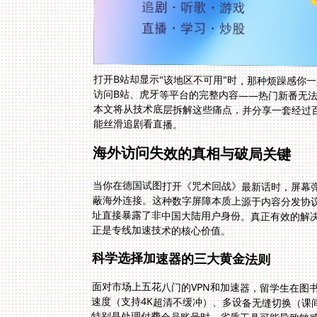
打开B站却显示"该地区不可用"时，那种烦躁感你
访问B站、虎牙等平台的完整内容——热门新番无
本文将从技术底层拆解这些痛点，并分享一套经过
能丝滑追剧看直播。
海外访问失效的真相与破局关键
当你在德国试图打开《咒术回战》最新话时，屏幕弹
蔽海外连接。这种数字屏障本质上源于内容分发协议
址直接暴露了非中国大陆用户身份。真正有效的解决
正是专线加速技术的核心价值。
科学选择加速器的三大黄金法则
面对市场上五花八门的VPN和加速器，留学生在图
速度（支持4K超清不缓冲）、多设备无缝切换（课
特别是处理付费会员账号时，劣质工具可能导致敏