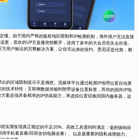
一定懂。由于国内严格的版权地区限制和IP检测机制，海外用户无法直接
法追更，喜欢的UP主直播突然断开，连用了多年的大会员也失去价值。
百万用户验证的完整解决方案，让你无论身处纽约、悉尼还是伦敦，都
出的区域限制提示不是偶然。流媒体平台通过检测IP地理位置自动屏
的技术特性：互联网数据传输时附带设备位置标签，而你的国外IP地
方案必须具备精准的IP伪装能力，将虚拟位置切换回国内服务器，这
书馆实测发现真正稳定的不足20%。高效工具需同时满足：毫秒级响应
间用手机看直播/回宿舍切电脑追番）、以及最重要的隐私保障能力。
感信息泄露。