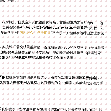
卡顿掉粉。自从启用智能路由选择后，直播帧率稳定在60fps——这
。更关键的是
Android+iOS+Windows+macOS全端兼容
的特性，让
多留学生问"
国外怎么用虎牙直播
"不卡顿？关键就在这种自适应多设
题，实测验证需突破双重封锁：首先解除B站app的区域检测（专线伪装
），其次破解CDN节点的带宽限制。我们在新加坡实测连接番茄的影音专线后，即使晚高峰时段播放《间谍过家
是
独享100M带宽
和
智能流量分流
技术叠加的效果。
i下的数据传输如同明信片般透明。番茄的军用级
端到端加密传输
技术
将视频请求包裹在256位加密隧道中，避免支付信息或观看历史被中间人截获。这种隐形的安全保障，比单纯的提速更重
的真实案例：留学生考前夜发现《进击的巨人》最终话无法加载，技