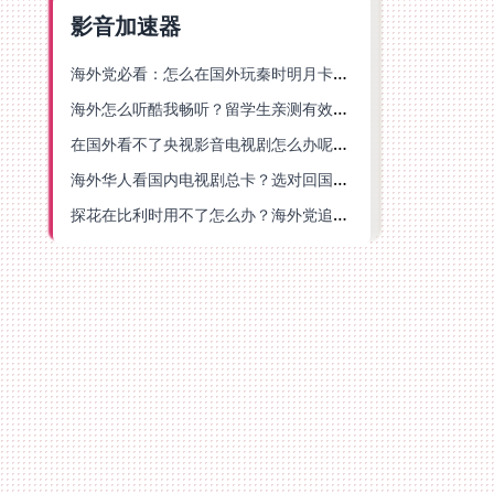
影音加速器
海外党必看：怎么在国外玩秦时明月卡牌版？附豆瓣EZCast地区限制破解法
海外怎么听酷我畅听？留学生亲测有效的华语内容解锁指南
在国外看不了央视影音电视剧怎么办呢？海外党亲测有效的回国加速方案
海外华人看国内电视剧总卡？选对回国加速器，还能解决菲律宾打不开反诈中心的问题
探花在比利时用不了怎么办？海外党追剧办事全攻略，选对加速器就够了