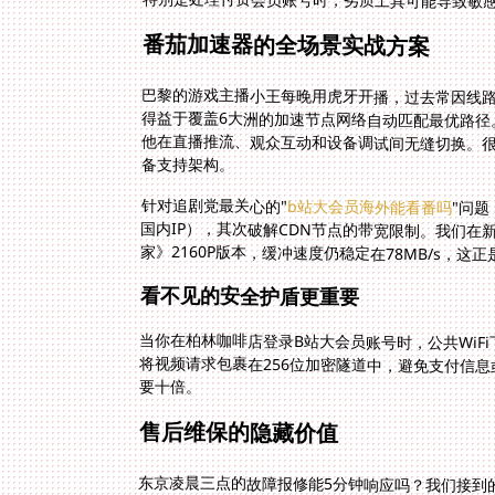
番茄加速器的全场景实战方案
巴黎的游戏主播小王每晚用虎牙开播，过去常因线路
得益于覆盖6大洲的加速节点网络自动匹配最优路径
他在直播推流、观众互动和设备调试间无缝切换。很
备支持架构。
针对追剧党最关心的"
b站大会员海外能看番吗
"问
国内IP
家》2160P版本，缓冲速度仍稳定在78MB/s，这正
看不见的安全护盾更重要
当你在柏林咖啡店登录B站大会员账号时，公共WiF
要十倍。
售后维保的隐藏价值
东京凌晨三点的故障报修能5分钟响应吗？我们接到