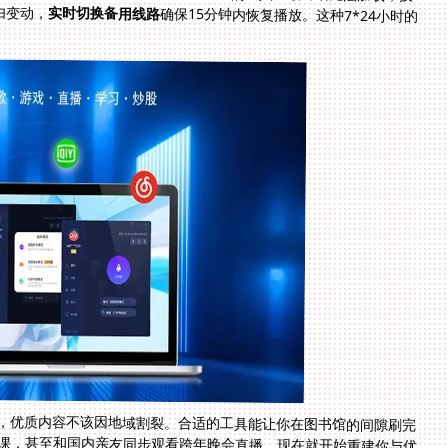
由变动，
实时切换备用线路
确保15分钟内恢复播放。这种7*24小时的
，优质内容不该因地域割裂。合适的工具能让你在图书馆的间隙刷完
律课，甚至和国内亲友同步观看跨年晚会直播。现在就开始重建你与优