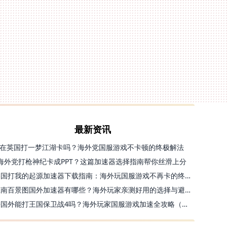
最新资讯
在英国打一梦江湖卡吗？海外党国服游戏不卡顿的终极解法
海外党打枪神纪卡成PPT？这篇加速器选择指南帮你丝滑上分
美国打我的起源加速器下载指南：海外玩国服游戏不再卡的终极方案
江南百景图国外加速器有哪些？海外玩家亲测好用的选择与避坑指南
去国外能打王国保卫战4吗？海外玩家国服游戏加速全攻略（附公主连结幻想江湖实测）