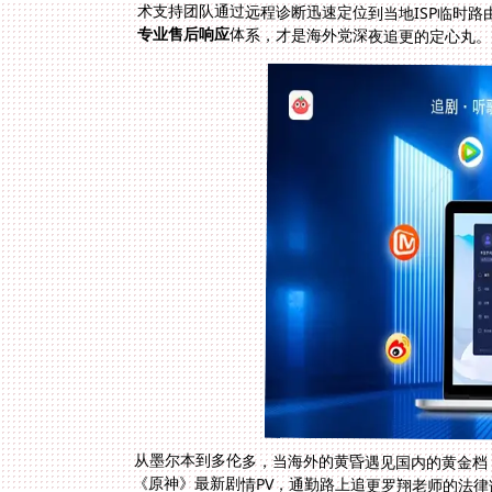
术支持团队通过远程诊断迅速定位到当地ISP临时路
专业售后响应
体系，才是海外党深夜追更的定心丸。
从墨尔本到多伦多，当海外的黄昏遇见国内的黄金档
《原神》最新剧情PV，通勤路上追更罗翔老师的法