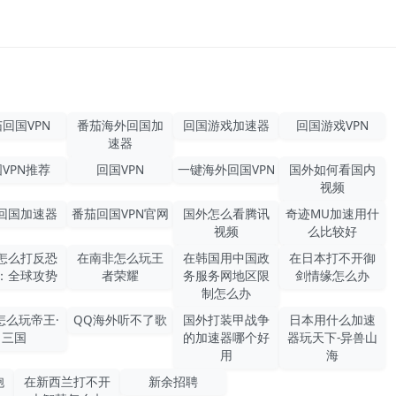
回国VPN
番茄海外回国加
回国游戏加速器
回国游戏VPN
速器
VPN推荐
回国VPN
一键海外回国VPN
国外如何看国内
视频
回国加速器
番茄回国VPN官网
国外怎么看腾讯
奇迹MU加速用什
视频
么比较好
怎么打反恐
在南非怎么玩王
在韩国用中国政
在日本打不开御
：全球攻势
者荣耀
务服务网地区限
剑情缘怎么办
制怎么办
怎么玩帝王·
QQ海外听不了歌
国外打装甲战争
日本用什么加速
三国
的加速器哪个好
器玩天下-异兽山
用
海
胞
在新西兰打不开
新余招聘