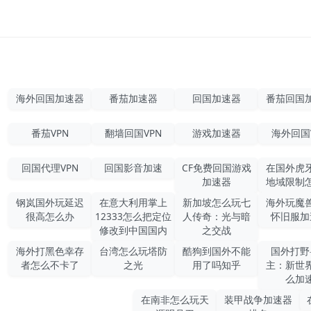
海外回国加速器
番茄加速器
回国加速器
番茄回国
番茄VPN
翻墙回国VPN
游戏加速器
海外回国
回国代理VPN
回国影音加速
CF免费回国游戏
在国外虎
加速器
地域限制
钢岚国外玩延迟
在意大利用掌上
新加坡怎么玩七
海外玩魔
很高怎么办
12333怎么把定位
人传奇：光与暗
怀旧服加
修改到中国国内
之交战
海外打黑色幸存
台湾怎么玩塔防
酷狗到国外不能
国外打野
者怎么不卡了
之光
用了吗知乎
主：新世
么加
在南非怎么玩天
装甲战争加速器