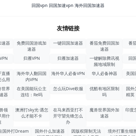
回国vpn
回国加速vpn
海外回国加速器
友情链接
加速器
免费回国游戏加
一键回国加速器
番茄免费回国加
番茄
速器
速器
VPN
归雁VPN
归雁加速器
一键解除腾讯视
回国
频地域限制
牙直播
海外华人翻回国
海外华人必备VPN
华人必备神器
美国
怎么用
内VPN
兽世界
在美国能玩公主
怎么玩Dive欧服
优酷有地区限制
国外
速器
连结：Re吗
吗
精英
兽领
澳洲打sky光·遇怎
在马来西亚打不
魔兽世界国外加
印度
界用什
么才能不卡
开守望先锋怎么
速器
速
办
在国外打Dream
国外什么加速器
因版权限制无法
境外打重生细