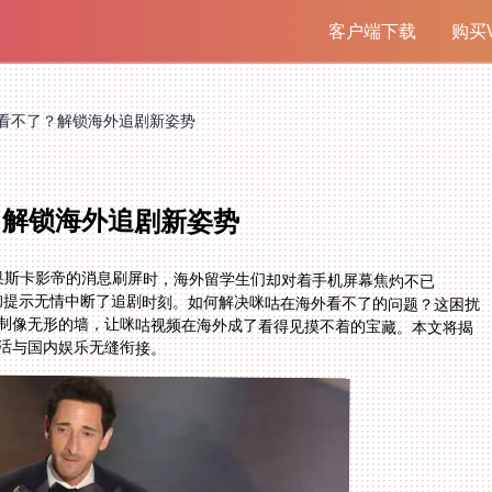
客户端下载
购买V
看不了？解锁海外追剧新姿势
？解锁海外追剧新姿势
获奥斯卡影帝的消息刷屏时，海外留学生们却对着手机屏幕焦灼不已
提示无情中断了追剧时刻。如何解决咪咕在海外看不了的问题？这困扰
像无形的墙，让咪咕视频在海外成了看得见摸不着的宝藏。本文将揭
活与国内娱乐无缝衔接。