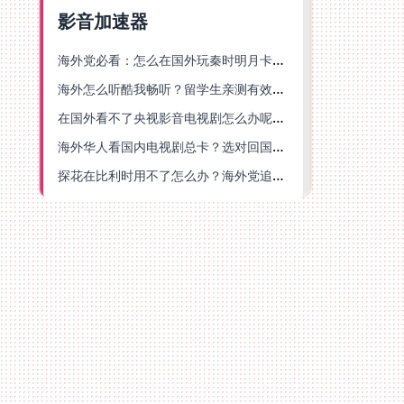
影音加速器
海外党必看：怎么在国外玩秦时明月卡牌版？附豆瓣EZCast地区限制破解法
海外怎么听酷我畅听？留学生亲测有效的华语内容解锁指南
在国外看不了央视影音电视剧怎么办呢？海外党亲测有效的回国加速方案
海外华人看国内电视剧总卡？选对回国加速器，还能解决菲律宾打不开反诈中心的问题
探花在比利时用不了怎么办？海外党追剧办事全攻略，选对加速器就够了