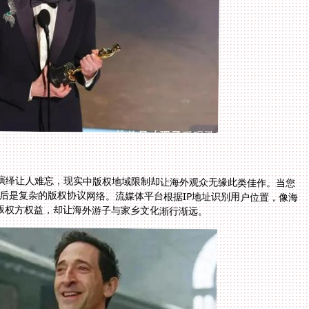
演绎让人难忘，现实中版权地域限制却让海外观众无缘此类佳作。当您
背后是复杂的版权协议网络。流媒体平台根据IP地址识别用户位置，像海
版权方权益，却让海外游子与家乡文化渐行渐远。