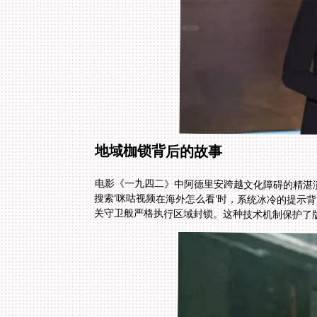
地域枷锁背后的故事
电影《一九四二》中阿德里安跨越文化障碍的精湛
搜索'咪咕视频在海外怎么看'时，系统冰冷的提示
关守卫般严格执行区域封锁。这种技术机制保护了