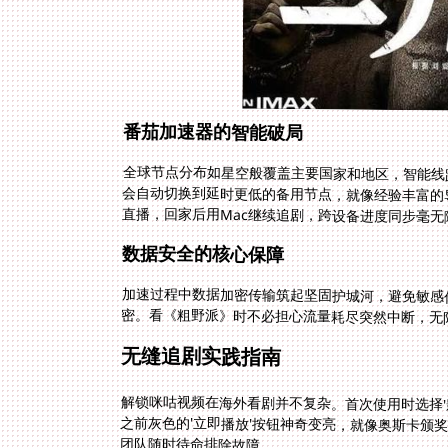
番茄加速器的智能破局
全球节点分布如星空般覆盖主要国家和地区，智能线
会自动切换到延时更低的备用节点，就像经验丰富的导
直播，回家后用Mac继续追剧，跨设备进度同步毫无
数据安全的核心保障
加速过程中数据加密传输筑起坚固护城河，避免敏感
密。看《粗野派》时不必担心流量耗尽突然中断，无
无缝追剧实践指南
解锁咪咕视频在海外看剧并不复杂。首次使用时选择'
之前灰色的'立即播放'按钮神奇变亮，就像奥斯卡颁
团队随时待命排除故障。