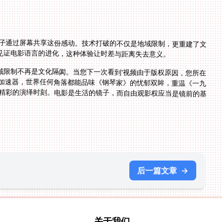
游子通过屏幕共享这份感动。技术打破的不仅是地域限制，更重建了文
见证电影语言的进化，这种体验让时差与距离失去意义。
域限制不再是文化隔阂。当您下一次看到'视频由于版权原因，您所在
靠加速器，世界任何角落都能品味《钢琴家》的忧郁双眸，重温《一九
般精彩的演绎时刻。电影是生活的镜子，而自由观影权应当是镜前的基
后一篇文章
→
关于我们