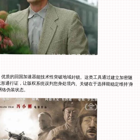
，优质的回国加速器能技术性突破地域封锁。这类工具通过建立加密隧
无形通行证，让版权系统误判您身处境内。关键在于选择能稳定维持'身
网络伪装状态。