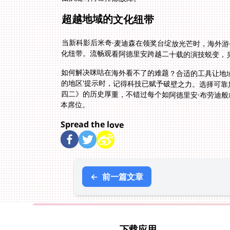
超越地域的文化纽带
当新科影后米奇·麦迪森在领奖台绽放光芒时，海外
化纽带。流畅观看阿德里安跨越二十载的演技蜕变，
如何解决咪咕在海外看不了的难题？合适的工具让地
的地区'提示时，记得科技已赋予破壁之力。选择可
四二》的历史厚重，不错过每个如阿德里安·布劳迪
本席位。
Spread the love
←
前一篇文章
下载应用