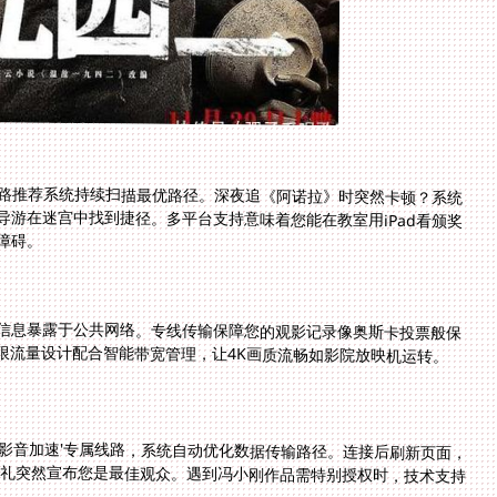
路推荐系统持续扫描最优路径。深夜追《阿诺拉》时突然卡顿？系统
游在迷宫中找到捷径。多平台支持意味着您能在教室用iPad看颁奖
障碍。
信息暴露于公共网络。专线传输保障您的观影记录像奥斯卡投票般保
限流量设计配合智能带宽管理，让4K画质流畅如影院放映机运转。
影音加速'专属线路，系统自动优化数据传输路径。连接后刷新页面，
奖礼突然宣布您是最佳观众。遇到冯小刚作品需特别授权时，技术支持