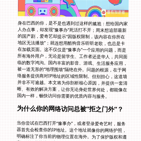
身在巴西的你，是不是也遇到过这样的尴尬：想给国内家
人办点事，却发现“豫事办”死活打不开；周末想追部最新
的国产剧，爱奇艺却提示“因版权限制，该内容在你所在
地区无法播放”；就连想用酷狗音乐听听老歌，也总是卡
在加载页面。这不仅仅是“豫事办”一个应用的问题，而是
所有海外用户，无论是留学生、工作者还是华人，共同面
临的数字鸿沟。国内丰富的影音、游戏、生活服务应用，
被一道无形的“地理围墙”隔绝在外。问题的根源，在于网
络服务提供商对IP地址的区域性限制。但别担心，这道墙
并非不可逾越。本文将为你剖析核心原因，并提供一套清
晰、有效的解决方案，让你无论身处世界何处，都能像在
国内一样，畅快访问你需要的优质内容与服务。
为什么你的网络访问总被“拒之门外”？
当你尝试在巴西打开“豫事办”，或者登录爱奇艺时，服务
器首先会检查你的IP地址。这个地址就像你的网络护照，
明确标注了你当前的物理位置在海外。为了保护版权和遵
守区域运营协议，这些平台的后台系统会直接拒绝来自海
外IP的访问请求。这就是你看到“无法连接”或“版权限
制”提示的根本原因。普通的网络连接对此无能为力，你