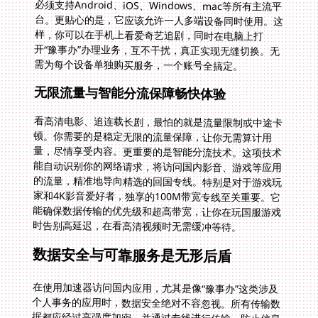
需为每个设备单独购买服务，一个账号全搞定。
无限流量与智能分流保障畅快体验
看高清电影、追连载长剧，最怕的就是流量限制或中途卡
顿。你需要的是稳定无限的流量保障，让你无需算计用
量，尽情享受内容。更重要的是智能分流技术。这项技术
能自动识别你的网络请求，将访问国内影音、游戏等应用
的流量，精准地导向精选的回国专线。特别是对于游戏玩
家和4K影音爱好者，独享的100M带宽专线至关重要。它
能确保数据传输的优先级和超高带宽，让你在玩国服游戏
时告别高延迟，在看高清视频时无需缓冲等待。
数据安全与可靠服务是无形后盾
在使用加速器访问国内应用，尤其是像“豫事办”这类涉及
个人事务的应用时，数据安全绝对不容忽视。所有传输数
据都应经过高强度加密，并通过专线进行传输，防止信息
在复杂的国际网络节点中被窥探或篡改。这层保护让你在
跨越重洋处理事务时，也能安心无忧。此外，再稳定的技
术也可能偶尔遇到波动，这时专业的售后与实时保障体系
就显现出价值。一个拥有专业技术人员团队的服务商，能
提供7x24小时的实时支持，快速响应并解决你遇到的任