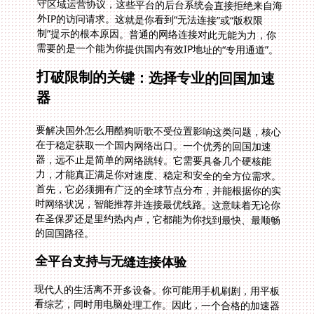
需要的是一个能为你提供国内有效IP地址的“专用通道”。
打破限制的关键：选择专业的回国加速
器
要解决国外怎么用酷狗听歌不受位置影响这类问题，核心
在于稳定获取一个国内网络出口。一个优秀的回国加速
器，远不止是简单的网络跳转。它需要具备几个硬核能
力，才能真正满足你对速度、稳定和安全的全方位需求。
首先，它必须拥有广泛的全球节点分布，并能根据你的实
时网络状况，智能推荐并连接最优线路。这意味着无论你
在圣保罗还是里约热内卢，它都能为你找到最快、最顺畅
的回国路径。
全平台支持与无缝连接体验
现代人的生活离不开多设备。你可能用手机刷剧，用平板
看综艺，同时用电脑处理工作。因此，一个合格的加速器
必须支持Android、iOS、Windows、mac等所有主流平
台。更贴心的是，它应该允许一人多端设备同时使用。这
样，你可以在手机上看爱奇艺追剧，同时在电脑上打
开“豫事办”办理业务，互不干扰，真正实现无缝切换。无