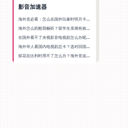
影音加速器
海外党必看：怎么在国外玩秦时明月卡牌版？附豆瓣EZCast地区限制破解法
海外怎么听酷我畅听？留学生亲测有效的华语内容解锁指南
在国外看不了央视影音电视剧怎么办呢？海外党亲测有效的回国加速方案
海外华人看国内电视剧总卡？选对回国加速器，还能解决菲律宾打不开反诈中心的问题
探花在比利时用不了怎么办？海外党追剧办事全攻略，选对加速器就够了