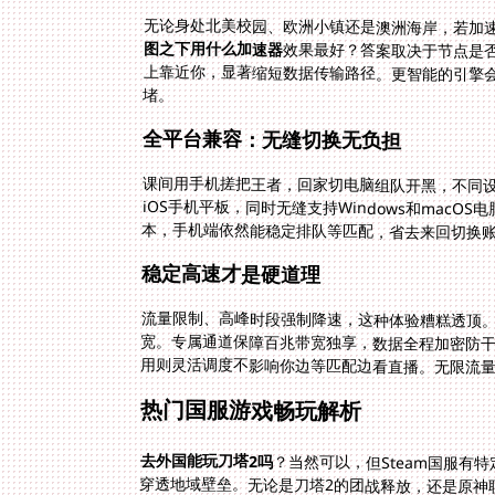
无论身处北美校园、欧洲小镇还是澳洲海岸，若加
图之下用什么加速器
效果最好？答案取决于节点是
上靠近你，显著缩短数据传输路径。
堵。
全平台兼容：无缝切换无负担
课间用手机搓把王者，回家切电脑组队开黑，不同设备
iOS手机平板，同时无缝支持Windows和mac
本，手机端依然能稳定排队等匹配，省去来回切换
稳定高速才是硬道理
流量限制、高峰时段强制降速，这种体验糟糕透顶
宽。专属通道保障百兆带宽独享，数据全程加密防
用则灵活调度不影响你边等匹配边看直播。无限流
热门国服游戏畅玩解析
去外国能玩刀塔2吗
？当然可以，但Steam国服有
穿透地域壁垒。无论是刀塔2的团战释