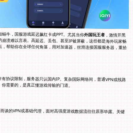
蜗牛，国服游戏延迟飙红卡成PPT。尤其当你
外国玩王者
，激情开黑
时角色瞬间漂移，或被服务器无情踢出局，那一刻的崩溃难以言表。高延迟、丢包、甚至IP被屏蔽，这些都是海外玩家畅
玩国服游戏的隐形拦路虎。这份指南将剖析核心痛点，帮助你在全球任何角落，用对加速器，丝滑连接国服服务器，重拾
有协议限制，服务器只认国内IP。复杂国际网络间，普通VPN或线路
。你需要的，是真正懂游戏传输的门道。
泛而谈的VPN或基础代理，面对高强度游戏数据流往往原形毕露。关键
。