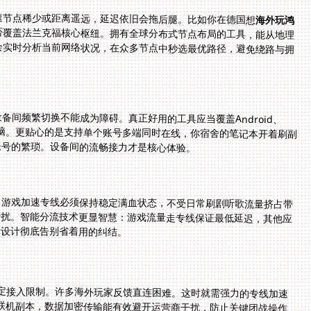
速节点稀少或距离遥远，延迟依旧会拖后腿。比如你在德国想
海外玩鸿
否覆盖法兰克福核心枢纽。拥有全球分布式节点布局的工具，能从地理
更智能的引擎会实时分析当前网络状况，在众多节点中秒选最优路径，避免绕路与拥
间频繁切换不能成为障碍。真正好用的工具应当覆盖Android、
OS电脑。更贴心的是支持单个账号多端同时在线，你宿舍的笔记本开着刷副
账号的繁琐。设备间的流畅接力才是核心体验。
。游戏加速专线必须保持稳定满血状态，不受日常刷剧听歌流量挤占带
干扰。智能分流技术更显智慧：游戏流量走专线保证最低延迟，其他应
量设计彻底告别省着用的纠结。
特定接入限制。许多海外玩家反馈直连困难。这时就需强力的专线加速
放，还是原神联机副本，数据加密传输能有效避开运营商干扰，防止关键团战操作