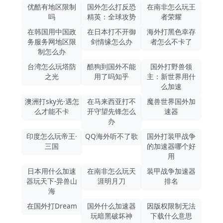
优酷有地区限制
国外怎么打反恐
在南非怎么玩王
吗
精英：全球攻势
者荣耀
在韩国用中国政
在日本打不开御
海外打黑色幸存
务服务网地区限
剑情缘怎么办
者怎么不卡了
制怎么办
台湾怎么玩塔防
酷狗到国外不能
国外打野兽领
之光
用了吗知乎
主：新世界用什
么加速
澳洲打sky光·遇怎
在马来西亚打不
魔兽世界国外加
么才能不卡
开守望先锋怎么
速器
办
印度怎么玩帝王·
QQ海外听不了歌
国外打装甲战争
三国
的加速器哪个好
用
日本用什么加速
在南非怎么玩天
装甲战争加速器
器玩天下-异兽山
涯明月刀
排名
海
在国外打Dream
国外什么加速器
因版权限制无法
玩暗黑破坏神
下载什么意思