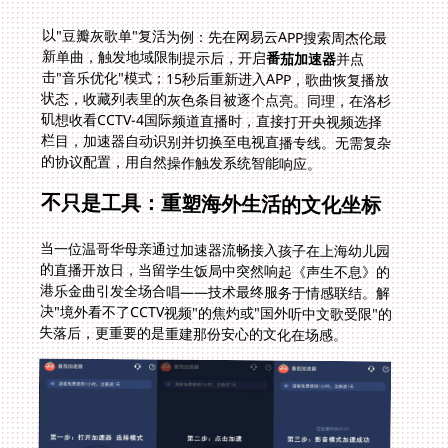
以"豆瓣灰歌单"复活为例：先在网易云APP搜索周杰伦最
新单曲，触发地域限制提示后，开启
番茄加速器
并点
击"音乐优化"模式；15秒后重新进入APP，歌曲恢复播放
状态，收藏列表里的灰色条目被逐个点亮。同理，在洛杉
矶想收看CCTV-4国际频道直播时，直接打开央视频选择
栏目，加速器自动识别并切换至电视直播专线。无需复杂
的协议配置，用自然操作触发系统智能响应。
不只是工具：重塑海外生活的文化坐标
当一位温哥华母亲通过加速器流畅接入孩子在上海幼儿园
的直播开放日，当留学生饭局中突然响起《声生不息》的
港乐金曲引发全场合唱——技术最终服务于情感联结。解
决"境外看不了CCTV视频"的焦灼或"国外听中文歌受限"的
失落后，更重要的是重建那份安心的文化在场感。