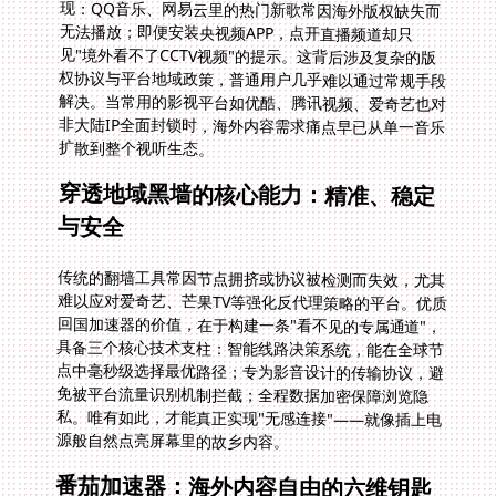
扩散到整个视听生态。
穿透地域黑墙的核心能力：精准、稳定
与安全
传统的翻墙工具常因节点拥挤或协议被检测而失效，尤其
难以应对爱奇艺、芒果TV等强化反代理策略的平台。优质
回国加速器的价值，在于构建一条"看不见的专属通道"，
具备三个核心技术支柱：智能线路决策系统，能在全球节
点中毫秒级选择最优路径；专为影音设计的传输协议，避
免被平台流量识别机制拦截；全程数据加密保障浏览隐
私。唯有如此，才能真正实现"无感连接"——就像插上电
源般自然点亮屏幕里的故乡内容。
番茄加速器：海外内容自由的六维钥匙