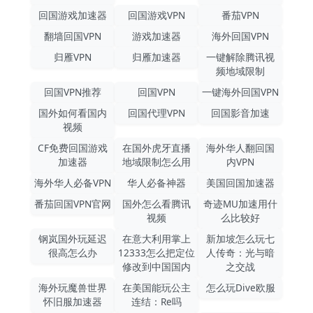
回国游戏加速器
回国游戏VPN
番茄VPN
翻墙回国VPN
游戏加速器
海外回国VPN
归雁VPN
归雁加速器
一键解除腾讯视
频地域限制
回国VPN推荐
回国VPN
一键海外回国VPN
国外如何看国内
回国代理VPN
回国影音加速
视频
CF免费回国游戏
在国外虎牙直播
海外华人翻回国
加速器
地域限制怎么用
内VPN
海外华人必备VPN
华人必备神器
美国回国加速器
番茄回国VPN官网
国外怎么看腾讯
奇迹MU加速用什
视频
么比较好
钢岚国外玩延迟
在意大利用掌上
新加坡怎么玩七
很高怎么办
12333怎么把定位
人传奇：光与暗
修改到中国国内
之交战
海外玩魔兽世界
在美国能玩公主
怎么玩Dive欧服
怀旧服加速器
连结：Re吗