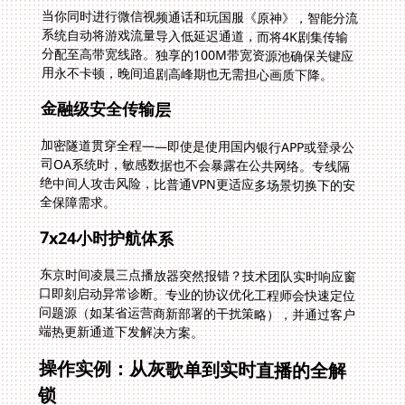
当你同时进行微信视频通话和玩国服《原神》，智能分流
系统自动将游戏流量导入低延迟通道，而将4K剧集传输
分配至高带宽线路。独享的100M带宽资源池确保关键应
用永不卡顿，晚间追剧高峰期也无需担心画质下降。
金融级安全传输层
加密隧道贯穿全程——即使是使用国内银行APP或登录公
司OA系统时，敏感数据也不会暴露在公共网络。专线隔
绝中间人攻击风险，比普通VPN更适应多场景切换下的安
全保障需求。
7x24小时护航体系
东京时间凌晨三点播放器突然报错？技术团队实时响应窗
口即刻启动异常诊断。专业的协议优化工程师会快速定位
问题源（如某省运营商新部署的干扰策略），并通过客户
端热更新通道下发解决方案。
操作实例：从灰歌单到实时直播的全解
锁