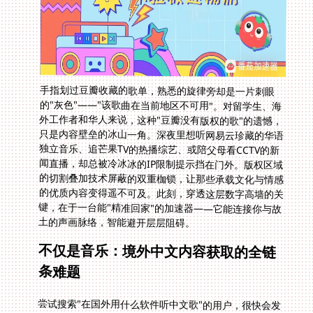
手指划过豆瓣收藏的歌单，熟悉的旋律旁却是一片刺眼
的"灰色"——"该歌曲在当前地区不可用"。对留学生、海
外工作者和华人来说，这种"豆瓣没有版权的歌"的遗憾，
只是内容壁垒的冰山一角。深夜里想听网易云珍藏的华语
独立音乐、追芒果TV的热播综艺、或陪父母看CCTV的新
闻直播，却总被冷冰冰的IP限制提示挡在门外。版权区域
的切割叠加技术屏蔽的双重枷锁，让那些承载文化与情感
的优质内容变得遥不可及。此刻，穿透这层数字高墙的关
键，在于一台能"精准回家"的加速器——它能连接你与故
土的声画脉络，智能避开层层阻碍。
不仅是音乐：境外中文内容获取的全链
条难题
尝试搜索"在国外用什么软件听中文歌"的用户，很快会发
现：QQ音乐、网易云里的热门新歌常因海外版权缺失而
无法播放；即便安装央视频APP，点开直播频道却只
见"境外看不了CCTV视频"的提示。这背后涉及复杂的版
权协议与平台地域政策，普通用户几乎难以通过常规手段
解决。当常用的影视平台如优酷、腾讯视频、爱奇艺也对
非大陆IP全面封锁时，海外内容需求痛点早已从单一音乐