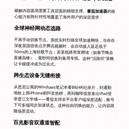
破解内容困局需要工具层面的精细支撑。
番茄加速器
的核
心能力矩阵针对性地覆盖了海外用户的深层需求：
全球神经网动态选路
不再手动切换节点。系统实时扫描全球加速网络，当你在
深夜英国宿舍点开腾讯视频时，会自动接入延迟低于
50ms的上海轻载节点；若某线路突发拥堵（如春节晚会
直播高峰），毫秒间切换到备用专线。这种"活路径"策略
让卡顿缓冲成为过去式。
跨生态设备无缝衔接
从悉尼公寓的Windows笔记本看B站4K纪录片，到通勤
地铁上用iPhone刷抖音热榜，再到咖啡馆里拿出iPad登
录晋江文学城——番茄支持全平台客户端深度适配，账号
下可多端同步加速状态。这种自由切换的能力，让内容跟
随场景流动。
百兆影音双通道智配