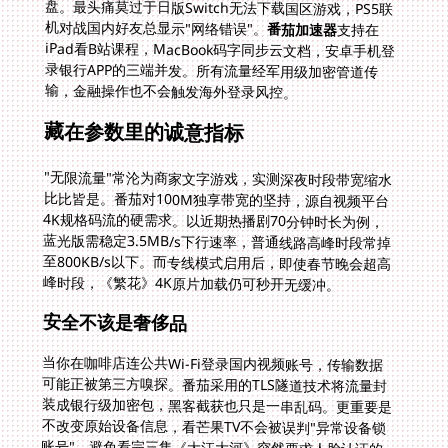
机对战国内好友总显示"网络错误"。
番茄加速器
支持在
iPad看B站课程，MacBook码字同步云文档，安卓手机登
录银行APP的三端并发。所有流量经军用级加密管道传
输，金融操作也不会触发海外登录风控。
藏在参数里的诚意指标
"无限流量"常沦为商家文字游戏，实测深夜时段带宽缩水
比比皆是。番茄对100M独享带宽的坚持，源自视频平台
4K规格码流的硬需求。以近期热播剧70分钟时长为例，
蓝光版需稳定3.5MB/s下行速率，普通线路高峰时段常掉
至800KB/s以下。而专线模式启用后，即使春节晚会超高
峰时段，《繁花》4K原片加载仍可秒开无缓冲。
安全不该是奢侈品
当你在咖啡店连公共Wi-Fi登录国内视频账号，传输数据
可能正被第三方嗅探。番茄采用的TLS隧道技术将流量封
装成银行级加密包，黑客截获也只是一串乱码。更重要是
不改变原始设备信息，看芒果TV不会被误判"异常设备锁
账号"，避免看完三集《大江大河》突然要求人脸认证的