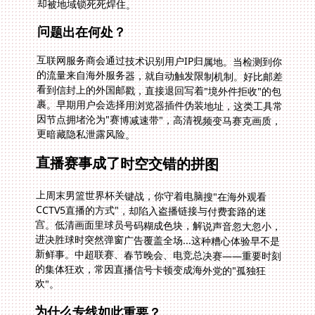
却被地域锁死死焊住。
问题出在何处？
互联网服务商会通过技术识别用户IP归属地。当检测到你
的流量来自海外服务器，就自动触发限制机制。好比邮差
看到信封上的外国邮戳，直接退回写着"境外件拒收"的包
裹。早期用户会选择用浏览器插件伪装地址，这类工具常
因节点拥堵沦为"赛博减速带"，高清视频变马赛克画质，
更暗藏隐私泄露风险。
直播赛事成了时空交错的拼图
上周末男篮世界杯关键战，你守着电脑搜"在海外观看
CCTV5直播的方式"，却陷入盗播链接与付费套路的迷
宫。低清画面里球员号码糊成色块，解说声音忽大忽小，
进决胜球时突然弹窗广告覆盖全场...这种糟心体验早不是
新鲜事。中超联赛、春节晚会、电竞总决赛——重要时刻
的集体狂欢，常因直播信号卡顿变成海外党的"孤独狂
欢"。
为什么专线如此重要？