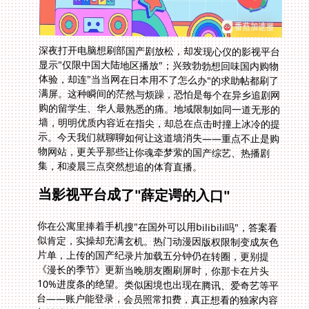
深夜打开电脑想刷部国产剧放松，却发现心仪的影视平台
显示"仅限中国大陆地区播放"；兴致勃勃想回味国内购物
体验，却连"当当网在日本用不了怎么办"的求助帖都刷了
满屏。这种瞬间的茫然与烦躁，恐怕是每个在异乡追剧网
购的留学生、华人最熟悉的痛。地域限制如同一道无形的
墙，明明优质内容近在指尖，却总在点击时撞上冰冷的提
示。今天我们就聊聊如何让这道墙消失——重点不止是购
物网站，更关乎那些让你魂牵梦萦的国产综艺、热播剧
集，和凌晨三点突然想追的体育直播。
当影视平台成了"薛定谔的入口"
你在公寓里捧着手机搜"在国外可以用bilibili吗"，答案看
似肯定，实操却充满玄机。热门动漫因版权限制变成灰色
片单，上传的国产纪录片加载五分钟仍在转圈，更别提
《漫长的季节》更新当晚朋友圈刷屏时，你那卡在片头
10%进度条的绝望。类似困境也出现在腾讯、爱奇艺等平
台——账户能登录，会员照常扣费，真正想看的独家内容