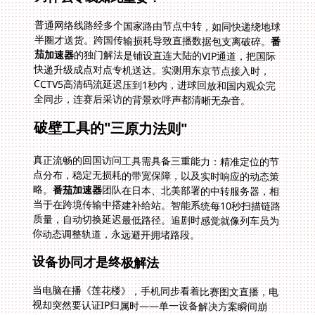
普通网络线路经多个国家路由节点中转，如同快递绕地球
半圈才送货。跨国传输损耗导致直播数据包支离破碎。
番
茄加速器
的独门解法是铺设直连大陆的VIP通道，把国际
快递升级成点对点专机送达。实测用东京节点接入时，
CCTV5高清码流延迟压到1秒内，进球回放和国内观众完
全同步，连赛后采访的背景欢呼声都清晰无杂音。
破壁工具的"三原力法则"
真正流畅的回国访问工具需具备三重能力：精准定位的节
点分布，稳定无损耗的带宽保障，以及实时响应的动态策
略。
番茄加速器
团队在日本、北美部署的中转服务器，相
当于在跨境传输中搭建补给站。智能系统每10秒扫描链路
质量，自动切换延迟最低路径。追剧时感觉就像列车员为
你动态调整轨道，永远避开拥堵路段。
设备协同才是终极解法
当电脑在播《莲花楼》，手机同步看着比赛图文直播，电
视却突然要认证IP归属时——单一设备解决方案瞬间崩
盘。最头痛莫过于日版Switch无法下载国区游戏，PS5联