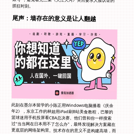
抓狂时刻。
尾声：墙存在的意义是让人翻越
此刻在墨尔本留学的小陈正用Windows电脑播着《庆余
年2》，东京工作的林姐用iPad刷B站美食教程，巴黎的
篮球迷用手机投屏看CBA总决赛。他们曾和你一样搜索
过"当当网在日本用不了怎么办"，最终发现解决方案藏在
更底层的网络架构里。技术存在的意义不是构建高墙，而
是让相隔重洋的内容体验，回归纯粹的指尖点击。下一次
看到"仅限中国大陆"提示时，你需要的不仅是破壁工具，