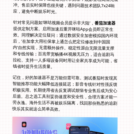
应，避免中断娱乐时光。
针对常见问题如'咪咕视频会员提示非大陆'，
番茄加速器
提供定制方案。启用加速后重开咪咕App会员即正常生
效。同理解决定位疑问：通过数据安全加密模拟国内环境
后，'在加拿大用社保掌上通怎么把定位修改到中国国
内'自然实现，无需额外操作。稳定性源自无限流量支撑
和专线传输；百兆带宽畅播4K视频无压力，适合追剧马
拉松。支持一人多端设备同时用让全家共享成为可能，省
钱省时提升生活质量。
记住，好的加速器不是万能但需可靠。测试番茄时发现其
智能推荐功能大幅降低连接延迟；影音专线针对性强反馈
积极实用。长期使用省去反复调试烦恼专业售后成为安心
后盾。总之选工具别妥协速度和安全性，合理方案才能一
劳永逸。海外生活不再被娱乐隔离，找回那份熟悉的追剧
快乐其实就这么简单高效。