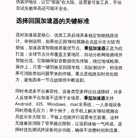
尝试失败率高还可能不安全。
选择回国加速器的关键标准
选对加速器是核心。优质工具必须具备稳定智能线路设
计。举例说明，如果你正因'咪咕视频会员提示非大陆'而
烦恼，加速器需智能推荐最优节点。
番茄加速器
正是为此
打造：全球节点分布覆盖主要地区，自动分析网络拥堵并
智能分流。它能确保影音数据优先传输，绕过地域检测。
操作上，只需一键切换至回国专线；实际测试中，秒连效
果可消除类似问题带来的停顿。重点是线路实时优化能
力，避免因单一节点故障而中断追剧。
同时考虑多平台兼容性。设备类型多样往往成障碍，许多
人反馈单平台加速不适用于全场景。
番茄加速器
支持
Android、iOS、Windows、mac全系统，一人多端设备
同时用毫无压力；举个例子，在手机上解决'咪咕视频会
员提示非大陆'后，平板上也能并行追爱奇艺新番。这种
无缝兼容消除了登录频次限制，让追剧体验一气呵成。选
择时优先测试跨设备同步功能，确保不浪费时间和流量。