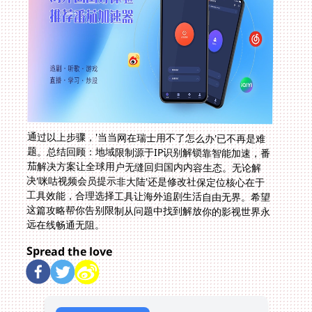
通过以上步骤，'当当网在瑞士用不了怎么办'已不再是难
题。总结回顾：地域限制源于IP识别解锁靠智能加速，番
茄解决方案让全球用户无缝回归国内内容生态。无论解
决'咪咕视频会员提示非大陆'还是修改社保定位核心在于
工具效能，合理选择工具让海外追剧生活自由无界。希望
这篇攻略帮你告别限制从问题中找到解放你的影视世界永
远在线畅通无阻。
Spread the love