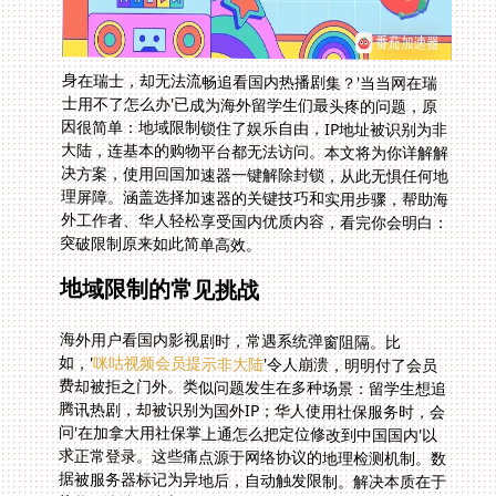
身在瑞士，却无法流畅追看国内热播剧集？'当当网在瑞
士用不了怎么办'已成为海外留学生们最头疼的问题，原
因很简单：地域限制锁住了娱乐自由，IP地址被识别为非
大陆，连基本的购物平台都无法访问。本文将为你详解解
决方案，使用回国加速器一键解除封锁，从此无惧任何地
理屏障。涵盖选择加速器的关键技巧和实用步骤，帮助海
外工作者、华人轻松享受国内优质内容，看完你会明白：
突破限制原来如此简单高效。
地域限制的常见挑战
海外用户看国内影视剧时，常遇系统弹窗阻隔。比
如，'
咪咕视频会员提示非大陆
'令人崩溃，明明付了会员
费却被拒之门外。类似问题发生在多种场景：留学生想追
腾讯热剧，却被识别为国外IP；华人使用社保服务时，会
问'在加拿大用社保掌上通怎么把定位修改到中国国内'以
求正常登录。这些痛点源于网络协议的地理检测机制。数
据被服务器标记为异地后，自动触发限制。解决本质在于
伪装IP地址，让它“假装”在大陆。这需要可靠工具，手动