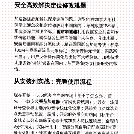
安全高效解决定位修改难题
加速器还必须解决深度定位问题。典型如'在加拿大用社
保掌上通怎么把定位修改到中国国内'，单纯改变IP不够，
系统会深层探测坐标。
番茄加速器
利用数据安全加密和专
线传输功能，确保修改过程不泄漏个人信息。具体步骤：
安装后启用智能分流模式，精选回国影音加速专线；独享
100M带宽保证流量无限稳定，数据传输无卡顿。实践案
例显示，用户反馈操作简化后出错率大幅降低。加密技术
让服务器“误认”设备在国内，从而避免类似社保服务的报
错。
从安装到实战：完整使用流程
现在开始一步步解决'当当网在瑞士用不了怎么办'。首
先，下载安装
番茄加速器
（官网免费试用）。其次，注册
账号登录界面选择影音专线优化设定；系统将自动优选节
点无需手动配置。最后，开启服务后立即访问目标平台；
全球节点分布确保无论瑞士或加拿大均快速响应。全程约
3分钟搞定。实际应用中，智能分流自动分配资源让带宽
最大化利用；独享通道避免共享拥塞，观影全程高清无缓
冲。售后实时保障也很关键，遇到问题技术团队7x24响