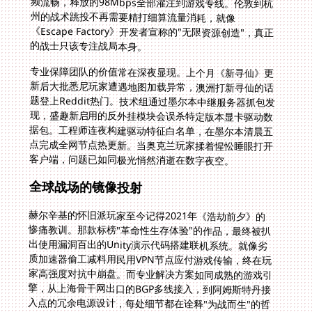
的战士只该专注战局本身。
专业保障团队的价值常在深夜显现。上个月《新寻仙》更
新后大批悉尼玩家遭遇地图加载异常，澳洲打新寻仙的话
题登上Reddit热门。技术组通过墨尔本中继服务器抓包发
现，盛趣新启用的反外挂模块会误杀特定版本显卡驱动数
据包。工程师连夜构建驱动特征白名单，在墨尔本清晨五
点完成全网节点热更新。当奥克兰玩家揉着惺忪睡眼打开
客户端，问题已如同极光悄然消逝在数字夜空。
全球战场的镜像投射
赫尔辛基的怀旧派玩家至今记得2021年《浩劫前夕》的
惨痛教训。那款标榜"革命性生存体验"的作品，最终被扒
出使用漏洞百出的Unity演示代码搭建联机系统。就像劣
质加速器偷工减料用民用VPN节点应付游戏传输，终在玩
家高强度对抗中崩盘。而专业解决方案如同成熟的游戏引
擎，从上海骨干网出口的BGP多线接入，到阿姆斯特丹接
入点的冗余电源设计，每处细节都在诠释"为战而生"的哲
学。当挪威玩家在《妄想山海》雪山之巅无卡顿御剑飞
行，当墨尔本留学生零延迟参与新寻仙的凌晨帮战，那些