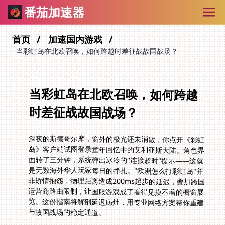
番茄加速器
首页
加速国内游戏
当彩虹岛在北欧召唤，如何跨越时差征战故国战场？
当彩虹岛在北欧召唤，如何跨越
时差征战故国战场？
深夜的斯德哥尔摩，窗外的极光还未消散，你点开《彩虹
岛》客户端试图登录童年回忆中的艾利亚斯大陆。角色界
面转了三分钟，系统弹出冰冷的"连接超时"提示——这就
是无数海外华人玩家每日的挣扎。"欧洲怎么打彩虹岛"并
非矫情抱怨，物理距离造成200ms起步的延迟，叠加跨国
运营商路由限制，让国服游戏成了看得见摸不着的橱窗展
览。这份指南将解剖延迟病灶，用专业网络方案帮你重建
与故国战场的稳定通道。