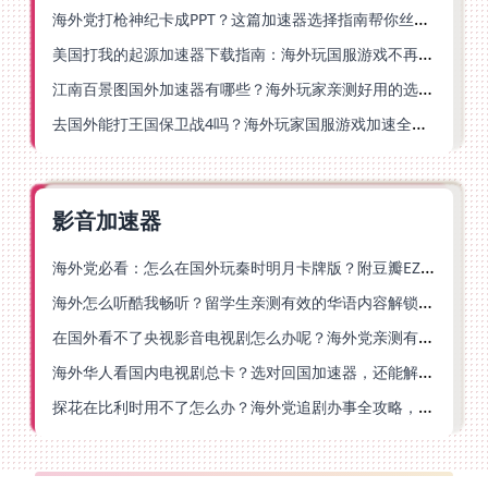
海外党打枪神纪卡成PPT？这篇加速器选择指南帮你丝滑上分
美国打我的起源加速器下载指南：海外玩国服游戏不再卡的终极方案
江南百景图国外加速器有哪些？海外玩家亲测好用的选择与避坑指南
去国外能打王国保卫战4吗？海外玩家国服游戏加速全攻略（附公主连结幻想江湖实测）
影音加速器
海外党必看：怎么在国外玩秦时明月卡牌版？附豆瓣EZCast地区限制破解法
海外怎么听酷我畅听？留学生亲测有效的华语内容解锁指南
在国外看不了央视影音电视剧怎么办呢？海外党亲测有效的回国加速方案
海外华人看国内电视剧总卡？选对回国加速器，还能解决菲律宾打不开反诈中心的问题
探花在比利时用不了怎么办？海外党追剧办事全攻略，选对加速器就够了