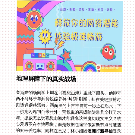
地理屏障下的真实战场
奥斯陆的杨同学上周在《妄想山海》里栽了跟头。他蹲守
两小时终于等到传说级异兽"烛阴"刷新，却在关键抓捕时
刻遭遇瞬移漂移。画面里的上古神兽前一秒近在咫尺，下
一秒竟闪现到百米开外，背包里的高级陷阱道具全打了水
漂。挪威怎么玩妄想山海才能避免这种魔幻现实主义？核
心矛盾不在本地网络，而是数据包途径俄罗斯节点时遭遇
的30%丢包率。同样在悉尼，林小姐因
澳洲打新寻仙
登录
失败错过新服冲榜。每逢版本更新日，当地下午四点恰逢
国内午间高峰，腾讯云防护墙直接锁死海外非常规IP段登