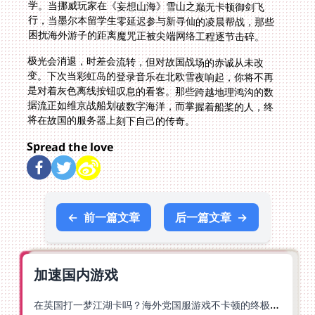
困扰海外游子的距离魔咒正被尖端网络工程逐节击碎。
极光会消退，时差会流转，但对故国战场的赤诚从未改
变。下次当彩虹岛的登录音乐在北欧雪夜响起，你将不再
是对着灰色离线按钮叹息的看客。那些跨越地理鸿沟的数
据流正如维京战船划破数字海洋，而掌握着船桨的人，终
将在故国的服务器上刻下自己的传奇。
Spread the love
←
前一篇文章
后一篇文章
→
加速国内游戏
在英国打一梦江湖卡吗？海外党国服游戏不卡顿的终极解法