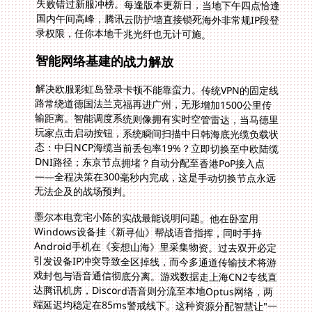
录权限，任你本地千兆光纤也无计可施。
智能网络基建的战力解放
解决欧服彩虹岛登录卡顿不能靠蛮力。传统VPN的固定线
路常绕道德国法兰克福再进广州，无形增加1500公里传
输距离。智能调度系统则像拥有实时空管雷达，当马德里
玩家点击启动按钮，系统瞬间扫描中日韩海底光缆负载状
态：中日NCP海缆当前丢包率19%？立即切换至中欧陆缆
DNI路径；东京节点拥堵？自动分配至香港PoP接入点
——全程决策在300毫秒内完成，这是手动切换节点永远
无法企及的战场预判。
墨尔本电竞宅小陈的实战最能说明问题。他在卧室用
Windows设备挂《新寻仙》帮战语音指挥，同时手持
Android手机在《妄想山海》里采集物资。过去双开必定
引发设备IP冲突导致全区掉线，而今多通道传输技术将游
戏封包与语音通信彻底分离。游戏数据走上海CN2专线直
达腾讯机房，Discord语音则分流至本地Optus网络，两
端延迟均稳定在85ms警戒线下。这种资源分配智慧让"一