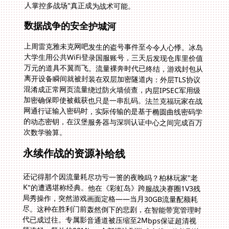
人掌控多战场"真正成为战术可能。
数据战争的安全护城河
上周雷克雅未克网吧发生的盗号事件至今令人心悸。冰岛
大学生用公共WiFi登录国服账号，三天后发现仓库里价值
万元的道具不翼而飞。流量裸奔时代已终结，游戏封包从
离开设备瞬间就被封装在双层加密隧道内：外层TLS协议
混淆成正常网页流量绕过防火墙侦查，内层IPSEC军用级
加密确保即使被截获也只是一串乱码。法兰克福玩家在战
网通行证输入密码时，实际传输的是基于椭圆曲线密码学
的动态密钥，在汉堡服务器与深圳认证中心之间完成百万
次数学验算。
永续作战的资源补给线
还记得那个因流量耗尽功亏一篑的夜晚吗？柏林玩家"老
K"的遭遇堪称经典。他在《彩虹岛》跨服战决赛圈1V3残
局秀操作，突然游戏画面定格——当月30GB流量配额耗
尽。这种在胜利门前轰然倒下的悲剧，在智能带宽管理时
代已成过往。专属影音通道被压缩至2Mbps保证超清视
频流畅，释放的98Mbps全部灌注到游戏专线。伦敦到杭
州的战术跳投不再需要精打细算流量消耗，就像
《Escape Factory》开发者宣称的"无限资源创造"，真正