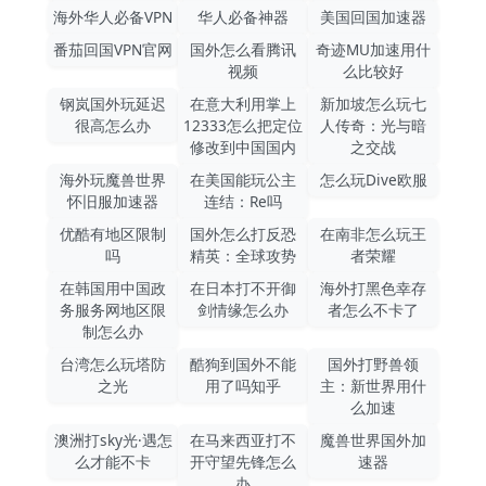
海外华人必备VPN
华人必备神器
美国回国加速器
番茄回国VPN官网
国外怎么看腾讯
奇迹MU加速用什
视频
么比较好
钢岚国外玩延迟
在意大利用掌上
新加坡怎么玩七
很高怎么办
12333怎么把定位
人传奇：光与暗
修改到中国国内
之交战
海外玩魔兽世界
在美国能玩公主
怎么玩Dive欧服
怀旧服加速器
连结：Re吗
优酷有地区限制
国外怎么打反恐
在南非怎么玩王
吗
精英：全球攻势
者荣耀
在韩国用中国政
在日本打不开御
海外打黑色幸存
务服务网地区限
剑情缘怎么办
者怎么不卡了
制怎么办
台湾怎么玩塔防
酷狗到国外不能
国外打野兽领
之光
用了吗知乎
主：新世界用什
么加速
澳洲打sky光·遇怎
在马来西亚打不
魔兽世界国外加
么才能不卡
开守望先锋怎么
速器
办