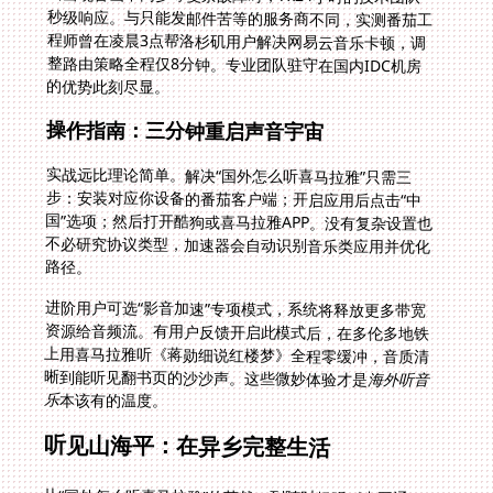
的优势此刻尽显。
操作指南：三分钟重启声音宇宙
实战远比理论简单。解决“国外怎么听喜马拉雅”只需三
步：安装对应你设备的番茄客户端；开启应用后点击“中
国”选项；然后打开酷狗或喜马拉雅APP。没有复杂设置也
不必研究协议类型，加速器会自动识别音乐类应用并优化
路径。
进阶用户可选“影音加速”专项模式，系统将释放更多带宽
资源给音频流。有用户反馈开启此模式后，在多伦多地铁
上用喜马拉雅听《蒋勋细说红楼梦》全程零缓冲，音质清
晰到能听见翻书页的沙沙声。这些微妙体验才是
海外听音
乐
本该有的温度。
听见山海平：在异乡完整生活