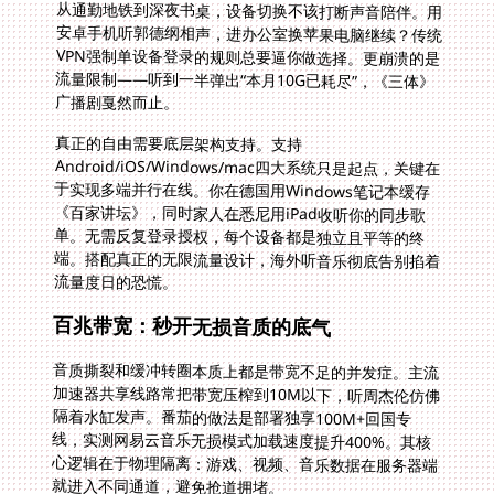
从通勤地铁到深夜书桌，设备切换不该打断声音陪伴。用
安卓手机听郭德纲相声，进办公室换苹果电脑继续？传统
VPN强制单设备登录的规则总要逼你做选择。更崩溃的是
流量限制——听到一半弹出“本月10G已耗尽”，《三体》
广播剧戛然而止。
真正的自由需要底层架构支持。支持
Android/iOS/Windows/mac四大系统只是起点，关键在
于实现多端并行在线。你在德国用Windows笔记本缓存
《百家讲坛》，同时家人在悉尼用iPad收听你的同步歌
单。无需反复登录授权，每个设备都是独立且平等的终
端。搭配真正的无限流量设计，海外听音乐彻底告别掐着
流量度日的恐慌。
百兆带宽：秒开无损音质的底气
音质撕裂和缓冲转圈本质上都是带宽不足的并发症。主流
加速器共享线路常把带宽压榨到10M以下，听周杰伦仿佛
隔着水缸发声。番茄的做法是部署独享100M+回国专
线，实测网易云音乐无损模式加载速度提升400%。其核
心逻辑在于物理隔离：游戏、视频、音乐数据在服务器端
就进入不同通道，避免抢道拥堵。