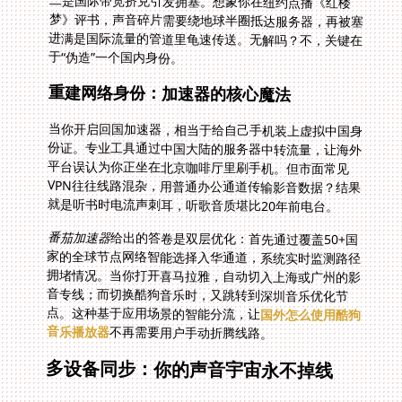
于“伪造”一个国内身份。
重建网络身份：加速器的核心魔法
当你开启回国加速器，相当于给自己手机装上虚拟中国身
份证。专业工具通过中国大陆的服务器中转流量，让海外
平台误认为你正坐在北京咖啡厅里刷手机。但市面常见
VPN往往线路混杂，用普通办公通道传输影音数据？结果
就是听书时电流声刺耳，听歌音质堪比20年前电台。
番茄加速器
给出的答卷是双层优化：首先通过覆盖50+国
家的全球节点网络智能选择入华通道，系统实时监测路径
拥堵情况。当你打开喜马拉雅，自动切入上海或广州的影
音专线；而切换酷狗音乐时，又跳转到深圳音乐优化节
点。这种基于应用场景的智能分流，让
国外怎么使用酷狗
音乐播放器
不再需要用户手动折腾线路。
多设备同步：你的声音宇宙永不掉线