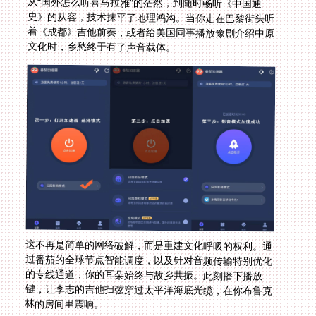
从“国外怎么听喜马拉雅”的茫然，到随时畅听《中国通
史》的从容，技术抹平了地理鸿沟。当你走在巴黎街头听
着《成都》吉他前奏，或者给美国同事播放豫剧介绍中原
文化时，乡愁终于有了声音载体。
这不再是简单的网络破解，而是重建文化呼吸的权利。通
过番茄的全球节点智能调度，以及针对音频传输特别优化
的专线通道，你的耳朵始终与故乡共振。此刻播下播放
键，让李志的吉他扫弦穿过太平洋海底光缆，在你布鲁克
林的房间里震响。