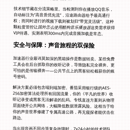
技术细节藏在分流策略里。当检测到你在播放QQ音乐，
自动标注为“高音质优先流”，沿途路由器给予最高通行
权；而同时进行的视频下载则被划归“带宽灵活级”。这种
颗粒度管控让
国外怎么使用酷狗音乐播放器
这类需求获得
VIP待遇。实测表明300ms内完成音频加载是常态。
安全与保障：声音旅程的双保险
加速器行业最讳莫如深的黑箱操作是数据转卖。某些免费
工具会在后台抓取你的收听记录，导致隐私完全裸奔。更
可怕的是传输裸奔——公共节点上的黑客轻松截获你的账
号密码。
解决方案必须包含端到端加密。番茄采用银行级的AES-
256加密算法处理所有回国流量，你的《平凡的世界》收
听记录变成黑客无法解读的乱码。专线直连方案则从物理
层面绕开公共网络，大幅降低数据泄露风险。这相当于给
你的声音世界修建了专属高速公路，再无窥探者能伏击在
路边。
当出现音画不同步等复杂故障时，7x24小时的技术团队
秒级响应。与只能发邮件苦等的服务商不同，实测番茄工
程师曾在凌晨3点帮洛杉矶用户解决网易云音乐卡顿，调
整路由策略全程仅8分钟。专业团队驻守在国内IDC机房