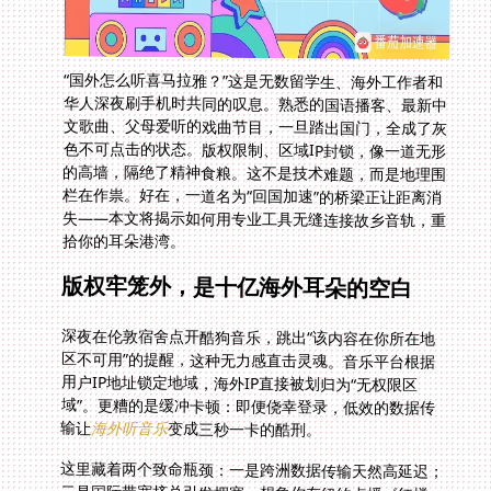
“国外怎么听喜马拉雅？”这是无数留学生、海外工作者和
华人深夜刷手机时共同的叹息。熟悉的国语播客、最新中
文歌曲、父母爱听的戏曲节目，一旦踏出国门，全成了灰
色不可点击的状态。版权限制、区域IP封锁，像一道无形
的高墙，隔绝了精神食粮。这不是技术难题，而是地理围
栏在作祟。好在，一道名为“回国加速”的桥梁正让距离消
失——本文将揭示如何用专业工具无缝连接故乡音轨，重
拾你的耳朵港湾。
版权牢笼外，是十亿海外耳朵的空白
深夜在伦敦宿舍点开酷狗音乐，跳出“该内容在你所在地
区不可用”的提醒，这种无力感直击灵魂。音乐平台根据
用户IP地址锁定地域，海外IP直接被划归为“无权限区
域”。更糟的是缓冲卡顿：即便侥幸登录，低效的数据传
输让
海外听音乐
变成三秒一卡的酷刑。
这里藏着两个致命瓶颈：一是跨洲数据传输天然高延迟；
二是国际带宽挤兑引发拥塞。想象你在纽约点播《红楼
梦》评书，声音碎片需要绕地球半圈抵达服务器，再被塞
进满是国际流量的管道里龟速传送。无解吗？不，关键在