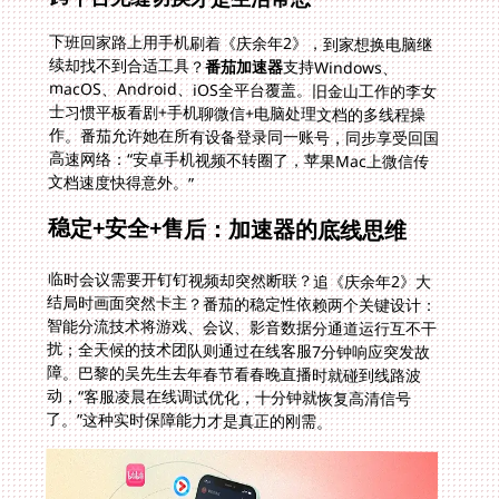
下班回家路上用手机刷着《庆余年2》，到家想换电脑继
续却找不到合适工具？
番茄加速器
支持Windows、
macOS、Android、iOS全平台覆盖。旧金山工作的李女
士习惯平板看剧+手机聊微信+电脑处理文档的多线程操
作。番茄允许她在所有设备登录同一账号，同步享受回国
高速网络：“安卓手机视频不转圈了，苹果Mac上微信传
文档速度快得意外。”
稳定+安全+售后：加速器的底线思维
临时会议需要开钉钉视频却突然断联？追《庆余年2》大
结局时画面突然卡主？番茄的稳定性依赖两个关键设计：
智能分流技术将游戏、会议、影音数据分通道运行互不干
扰；全天候的技术团队则通过在线客服7分钟响应突发故
障。巴黎的吴先生去年春节看春晚直播时就碰到线路波
动，“客服凌晨在线调试优化，十分钟就恢复高清信号
了。”这种实时保障能力才是真正的刚需。