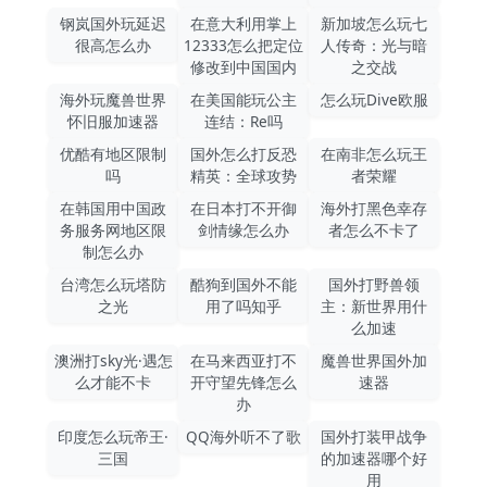
钢岚国外玩延迟
在意大利用掌上
新加坡怎么玩七
很高怎么办
12333怎么把定位
人传奇：光与暗
修改到中国国内
之交战
海外玩魔兽世界
在美国能玩公主
怎么玩Dive欧服
怀旧服加速器
连结：Re吗
优酷有地区限制
国外怎么打反恐
在南非怎么玩王
吗
精英：全球攻势
者荣耀
在韩国用中国政
在日本打不开御
海外打黑色幸存
务服务网地区限
剑情缘怎么办
者怎么不卡了
制怎么办
台湾怎么玩塔防
酷狗到国外不能
国外打野兽领
之光
用了吗知乎
主：新世界用什
么加速
澳洲打sky光·遇怎
在马来西亚打不
魔兽世界国外加
么才能不卡
开守望先锋怎么
速器
办
印度怎么玩帝王·
QQ海外听不了歌
国外打装甲战争
三国
的加速器哪个好
用