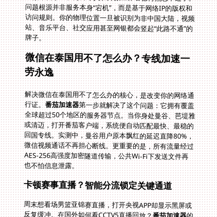
牌子。
微信在泰国用不了怎么办？专线加速一
劳永逸
解决微信在泰国用不了怎么办的核心，是改变你的网络通
行证。
番茄加速器
第一步就解决了这个问题：它拥有覆盖
全球超过50个地区的服务器节点。当你身处曼谷、芭堤雅
或清迈，打开番茄客户端，系统便自动匹配最快、最稳的
回国专线。实测中，曼谷用户原本飘红的延迟直降80%，
微信视频通话不再担心断线。更重要的是，所有流量经过
AES-256高强度加密隧道传输，公共Wi-Fi下发送文件再
也不怕信息泄露。
卡顿赛事直播？智能分流锁定关键通道
周末想看场男篮亚锦赛直播，打开央视APP却显示黑屏或
反复缓冲。在国外如何看CCTV5直播回放？
番茄加速器
的
影音加速专线派上用场了。它的智能分流技术能精准识别
视频流量，自动接入为中国优酷、腾讯视频、央视等平台
优化的专属节点。独享的100M带宽保证了4K画质不拖
影，进球瞬间不卡帧。多伦多的陈先生亲测：“以前看
CBA直播必须等赛后录播，现在番茄打开‘影音模式’，比