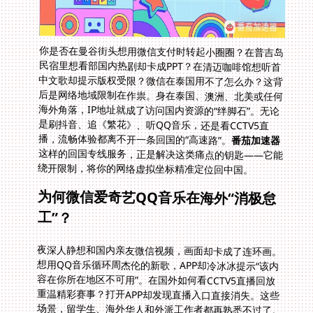
你是否在曼谷街头想用微信支付时转起小圈圈？在普吉岛
民宿里想看部国内热剧却卡成PPT？在清迈咖啡馆想听首
中文歌却提示版权受限？微信在泰国用不了怎么办？这背
后是网络地域限制在作祟。身在泰国、澳洲、北美或任何
海外角落，IP地址就成了访问国内资源的“绊脚石”。无论
是刷抖音、追《繁花》、听QQ音乐，还是看CCTV5直
播，流畅体验都离不开一条回国的“高速路”。
番茄加速器
这样的回国专线服务，正是解决这类痛点的钥匙——它能
绕开限制，将你的网络虚拟坐标精准定位回中国。
为何微信爱奇艺QQ音乐在海外“消极怠
工”？
夜深人静想和国内亲友微信视频，画面却卡成了连环画。
想用QQ音乐循环周杰伦的新歌，APP却冷冰冰提示“该内
容在你所在地区不可用”。在国外如何看CCTV5直播回放
重温精彩赛事？打开APP却发现直播入口直接消失。这些
场景，留学生、海外华人和外派工作者都再熟悉不过了。
问题根源并非服务本身“宕机”，而是基于网络IP的版权和
访问规则。你的物理位置一旦被识别为非中国大陆，视频
站、音乐平台、社交应用甚至网银都会竖起“此路不通”的