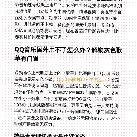
赛实时解说都清晰无延迟。”
QQ音乐国外用不了怎么办？解锁灰色歌
单有门道
通勤地铁上想听新上架的《歌手》比赛曲目，QQ音乐歌
名旁却显示灰色小锁。
QQ音乐国外用不了怎么办
？番茄
不仅解决访问问题，还智能匹配最佳音乐专线。它能绕过
海外IP限制节点，直接解锁VIP曲库和专属歌单。悉尼留
学生小王分享：“开了番茄再打开QQ音乐，连《歌手
2024》未删减版都能直接听。更重要的是，一人支持我
手机+笔记本电脑+宿舍iPad三端同时在线，课间回宿舍
听歌不需要反复切换设备。” 稳定的无限流量设计让24小
时循环播放毫无压力。
跨平台无缝切换才是生活常态