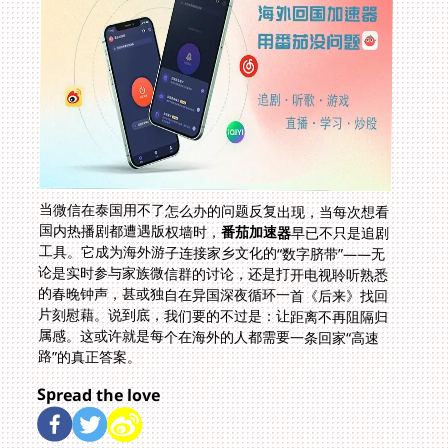
当微信在泰国用不了怎么办的问题反复出现，当每次想看
国内热播剧都遭遇版权墙时，
番茄加速器
早已不只是追剧
工具。它成为海外游子连接家乡文化的“数字脐带”——无
论是实时参与家族微信群的讨论，还是打开电视聆听熟悉
的春晚钟声，甚或独自在异国深夜循环一首《后来》找回
片刻慰藉。说到底，我们要的不过是：让距离不再阻隔归
属感。这或许就是每个在海外的人都需要一条回家“高速
路”的真正答案。
Spread the love