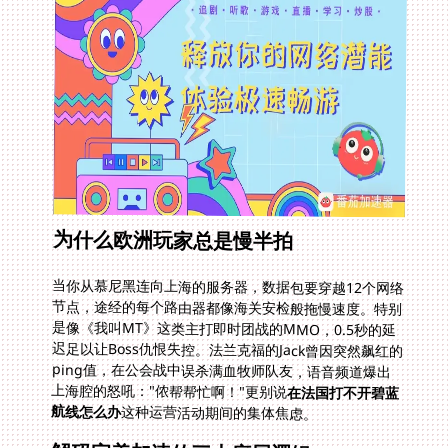
为什么欧洲玩家总是慢半拍
当你从慕尼黑连向上海的服务器，数据包要穿越12个网络
节点，途经的每个路由器都像海关安检般拖慢速度。特别
是像《我叫MT》这类主打即时团战的MMO，0.5秒的延
迟足以让Boss仇恨失控。法兰克福的Jack曾因突然飙红的
ping值，在公会战中误杀满血牧师队友，语音频道爆出
上海腔的怒吼："侬帮帮忙啊！"更别说
在法国打不开碧蓝
航线怎么办
这种运营活动期间的集体焦虑。