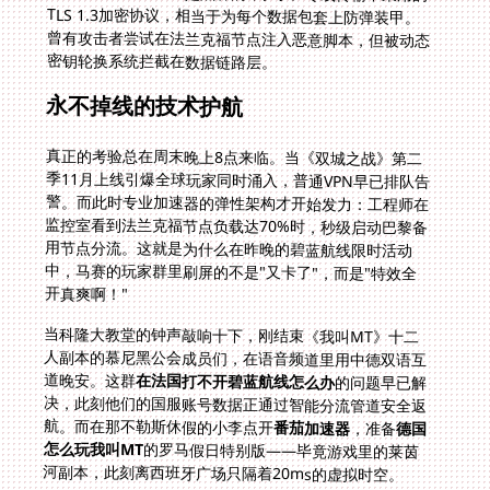
密钥轮换系统拦截在数据链路层。
永不掉线的技术护航
真正的考验总在周末晚上8点来临。当《双城之战》第二
季11月上线引爆全球玩家同时涌入，普通VPN早已排队告
警。而此时专业加速器的弹性架构才开始发力：工程师在
监控室看到法兰克福节点负载达70%时，秒级启动巴黎备
用节点分流。这就是为什么在昨晚的碧蓝航线限时活动
中，马赛的玩家群里刷屏的不是"又卡了"，而是"特效全
开真爽啊！"
当科隆大教堂的钟声敲响十下，刚结束《我叫MT》十二
人副本的慕尼黑公会成员们，在语音频道里用中德双语互
道晚安。这群
在法国打不开碧蓝航线怎么办
的问题早已解
决，此刻他们的国服账号数据正通过智能分流管道安全返
航。而在那不勒斯休假的小李点开
番茄加速器
，准备
德国
怎么玩我叫MT
的罗马假日特别版——毕竟游戏里的莱茵
河副本，此刻离西班牙广场只隔着20ms的虚拟时空。