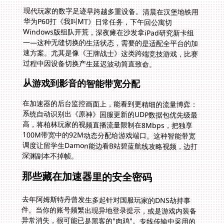
现代玩家的数字足迹早跨越多重设备。清晨在汉堡地铁用
华为P60打《我叫MT》日常任务，下午回公寓切
Windows版组队开荒，深夜瘫在沙发拿iPad研究新卡组
——这种无缝切换的生活状态，需要的是适配全平台的加
速方案。尤其是像《王牌战士》这类跨端竞技游戏，比赛
过程中因设备切换产生延迟波动简直致命。
从游戏到影音的智能带宽分配
在加速器的后台监控画面上，能看到更精细的流量博弈：
系统自动识别出《原神》国服更新的UDP数据包优先级最
高，将柏林玩家的视频直播流量限制在8Mbps，把独享
100M带宽中的92M动态分配给游戏端口。这种智能带宽
调度让留学生Damon能边看B站碧蓝航线攻略视频，边打
深渊副本不掉帧。
那些藏在加速器里的安全密码
去年阿姆斯特丹曾发生多起针对国服玩家的DNS劫持事
件。当你的账号频繁出现异地登录提示，或是游戏内装备
异常消失，很可能已是黑客的"肉鸡"。专线传输中采用的
TLS 1.3加密协议，相当于为每个数据包套上防弹装甲。
曾有攻击者尝试在法兰克福节点注入恶意脚本，但被动态