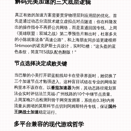
解码完美加速的三大底层逻辑
真正有效的加速方案需要贯穿物理层到应用层的优化。首
先是通过动态分流技术建立虚拟点对点隧道：你在科隆发
出的操作指令不再挤公共网络，而是直通回国专线。上周
《英雄联盟：双城之战》第二季预告片释出时，杜塞多夫
的小陈就靠这条"高速公路"，和上海朋友同步追更建模师
SHimoon的诺克萨斯士兵设计，实时吐槽："这头盔的蓝
色条纹，简直TES战队配色翻版！"
节点选择决定成败关键
当巴黎的小美打开碧蓝航线却卡在登录界面时，她切换了
三个加速节点才勉强进入。这种盲目试错在专业的网络架
构里本不该存在。以
番茄加速器
为例，其动态路径规划算
法会实时评估法兰克福-广州线路的10个中继节点质量。
上周某晚21点检测到骨干网突发拥塞，系统在0.3秒内将
流量从拥堵的莫斯科节点切到阿姆斯特丹专线，保证
国外
王牌战士加速
稳定运行。
多平台兼容的现代游戏哲学