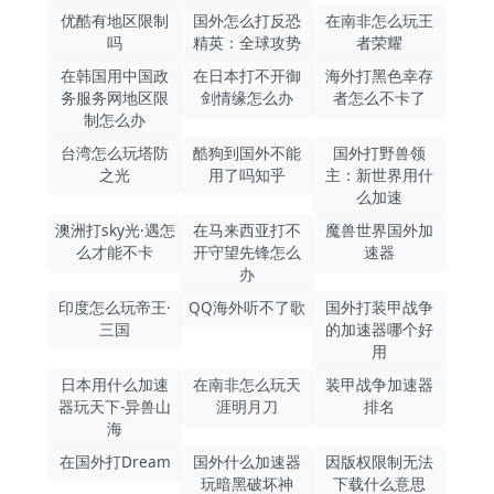
优酷有地区限制
国外怎么打反恐
在南非怎么玩王
吗
精英：全球攻势
者荣耀
在韩国用中国政
在日本打不开御
海外打黑色幸存
务服务网地区限
剑情缘怎么办
者怎么不卡了
制怎么办
台湾怎么玩塔防
酷狗到国外不能
国外打野兽领
之光
用了吗知乎
主：新世界用什
么加速
澳洲打sky光·遇怎
在马来西亚打不
魔兽世界国外加
么才能不卡
开守望先锋怎么
速器
办
印度怎么玩帝王·
QQ海外听不了歌
国外打装甲战争
三国
的加速器哪个好
用
日本用什么加速
在南非怎么玩天
装甲战争加速器
器玩天下-异兽山
涯明月刀
排名
海
在国外打Dream
国外什么加速器
因版权限制无法
玩暗黑破坏神
下载什么意思