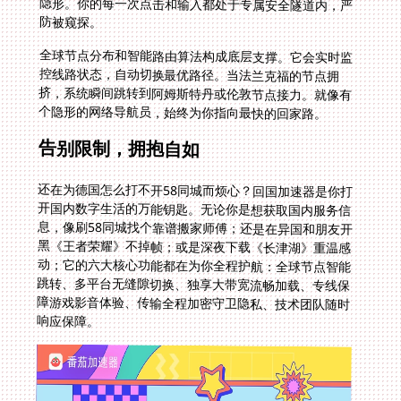
防被窥探。
全球节点分布和智能路由算法构成底层支撑。它会实时监
控线路状态，自动切换最优路径。当法兰克福的节点拥
挤，系统瞬间跳转到阿姆斯特丹或伦敦节点接力。就像有
个隐形的网络导航员，始终为你指向最快的回家路。
告别限制，拥抱自如
还在为德国怎么打不开58同城而烦心？回国加速器是你打
开国内数字生活的万能钥匙。无论你是想获取国内服务信
息，像刷58同城找个靠谱搬家师傅；还是在异国和朋友开
黑《王者荣耀》不掉帧；或是深夜下载《长津湖》重温感
动；它的六大核心功能都在为你全程护航：全球节点智能
跳转、多平台无缝隙切换、独享大带宽流畅加载、专线保
障游戏影音体验、传输全程加密守卫隐私、技术团队随时
响应保障。