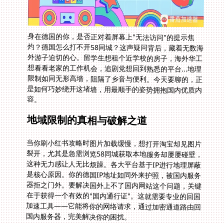
身在德国的你，是否正对着屏幕上"无法访问"的提示焦
灼？德国怎么打不开58同城？这声疑问背后，藏着无数海
外游子迫切的心。留学生想租个近学校的房子，海外华工
想看看老家的工作机会，追剧党想回到熟悉的平台...地理
限制如同无形高墙，阻隔了乡音与便利。今天要聊的，正
是如何巧妙绕开这堵墙，用最顺手的姿势拥抱国内优质内
容。
地域限制的真相与破解之道
当你刷小红书攻略时图片加载缓慢，想打开淘宝却见图片
裂开，尤其是急需浏览58同城获取本地服务却屡屡碰壁，
这种无力感让人无比烦躁。各大平台基于IP进行地理屏蔽
是核心原因。你的德国IP地址如同外来护照，被国内服务
器拒之门外。要解决国外上不了国内网站这个问题，关键
在于获得一个有效的"国内通行证"。这就需要专业的回国
加速工具——它能将你的网络请求，通过加密通道路由回
国内服务器，完美解决你的困扰。