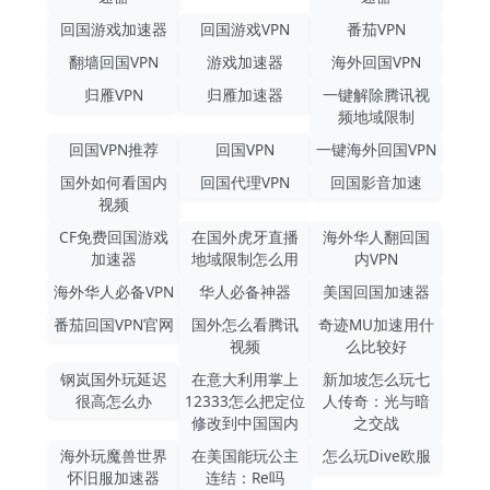
回国游戏加速器
回国游戏VPN
番茄VPN
翻墙回国VPN
游戏加速器
海外回国VPN
归雁VPN
归雁加速器
一键解除腾讯视
频地域限制
回国VPN推荐
回国VPN
一键海外回国VPN
国外如何看国内
回国代理VPN
回国影音加速
视频
CF免费回国游戏
在国外虎牙直播
海外华人翻回国
加速器
地域限制怎么用
内VPN
海外华人必备VPN
华人必备神器
美国回国加速器
番茄回国VPN官网
国外怎么看腾讯
奇迹MU加速用什
视频
么比较好
钢岚国外玩延迟
在意大利用掌上
新加坡怎么玩七
很高怎么办
12333怎么把定位
人传奇：光与暗
修改到中国国内
之交战
海外玩魔兽世界
在美国能玩公主
怎么玩Dive欧服
怀旧服加速器
连结：Re吗