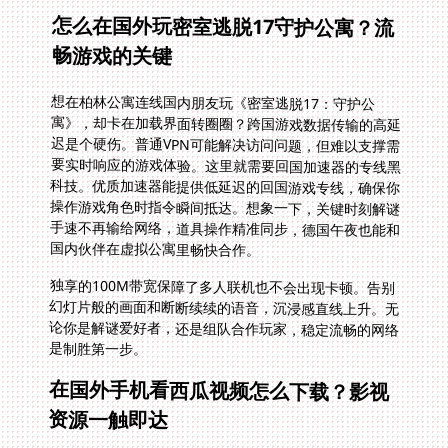
怎么在国外玩密室逃脱17守护公寓？流
畅游戏的关键
想在柏林公寓连线国内朋友玩《密室逃脱17：守护公
寓》，却卡在加载界面转圈圈？跨国游戏数据传输的高延
迟是个硬伤。普通VPN可能解决访问问题，但难以支撑需
要实时响应的游戏体验。这里就需要回国加速器的专线黑
科技。优质加速器能提供低延迟的回国游戏专线，确保你
操作游戏角色时指令瞬间抵达。想象一下，关键时刻解谜
手速不再输给网络，道具操作精准同步，德国午夜也能和
国内伙伴在虚拟公寓里畅快合作。
独享的100M带宽保障了多人联机也不会出现卡顿。告别
幻灯片般的画面和断断续续的语音，沉浸感直线上升。无
论你是解谜爱好者，还是组队合作玩家，稳定流畅的网络
是制胜第一步。
在国外手机看西瓜视频怎么下载？影视
资源一触即达