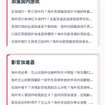
加速国内游戏
在英国打一梦江湖卡吗？海外党国服游戏不卡顿的终极解法
海外党打枪神纪卡成PPT？这篇加速器选择指南帮你丝滑上分
美国打我的起源加速器下载指南：海外玩国服游戏不再卡的终极方案
江南百景图国外加速器有哪些？海外玩家亲测好用的选择与避坑指南
去国外能打王国保卫战4吗？海外玩家国服游戏加速全攻略（附公主连结幻想江湖实测）
影音加速器
海外党必看：怎么在国外玩秦时明月卡牌版？附豆瓣EZCast地区限制破解法
海外怎么听酷我畅听？留学生亲测有效的华语内容解锁指南
在国外看不了央视影音电视剧怎么办呢？海外党亲测有效的回国加速方案
海外华人看国内电视剧总卡？选对回国加速器，还能解决菲律宾打不开反诈中心的问题
探花在比利时用不了怎么办？海外党追剧办事全攻略，选对加速器就够了