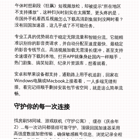
午休时想刷段《狂飙》短视频放松，却被提示"所在地区
不支持播放"，这种扫兴时刻实在太频繁。更头疼的是，
在国外手机看西瓜视频怎么下载高清剧集留到没网时看？
没有回国加速器，这几乎成了不可能任务。
专业工具的优势就在于稳定无限流量和智能分流。它能精
准识别你的影音类请求，并自动分配至速度最快、最稳定
的影音专线节点。高清视频加载无需漫长缓冲，甚至支持
全速缓存下载到本地。打开APP就像身处国内一样顺手，
热门剧集、搞笑短剧、纪录片资源库，想看就看。
安卓和苹果设备都支持，通勤路上用手机追剧，回家在
Windows电脑或Macbook上接着看，一人多端无缝衔
接。看完记得顺手删掉安装包节省空间，就是这么简单流
畅。
守护你的每一次连接
找房刷58同城、游戏联机《守护公寓》、缓存《庆余年
2》...每一次访问都值得可靠守护。顶级回国加速器采用
高强度数据加密传输，确保敏感账号信息、浏览记录全程
隐形。你的每一次点击和输入都处于专属安全隧道内，严