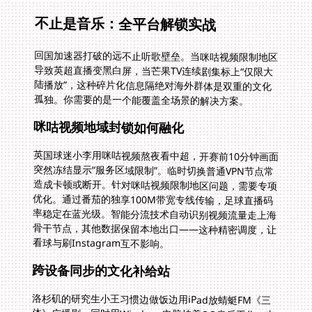
不止是音乐：全平台解锁实战
回国加速器打破的远不止听歌壁垒。当咪咕视频限制地区
导致英超直播变黑白屏，当芒果TV连续剧集标上“仅限大
陆播放”，这种碎片化信息隔绝对海外群体是双重的文化
孤独。你需要的是一个能覆盖全场景的解决方案。
咪咕视频地域封锁如何融化
英国球迷小李用咪咕视频熬夜看中超，开赛前10分钟画面
突然冻结显示“服务区域限制”。临时切换普通VPN节点常
造成卡顿或断开。针对咪咕视频限制地区问题，需要专项
优化。通过番茄的独享100M带宽专线传输，足球直播码
率稳定在蓝光级。智能分流技术自动识别视频流量走上海
骨干节点，其他数据保留本地出口——这种精密调度，让
看球与刷Instagram互不影响。
跨设备同步的文化补给站
洛杉矶的研究生小王习惯边做饭边用iPad放蜻蜓FM《三
体》广播剧，同时用Windows电脑挂着QQ音乐工作。支
持Android、iOS、Windows、mac四大平台的工具才能
满足这种需求。番茄支持一人多端设备同时用，账户在4
台设备保持在线。稳定无限流量设计消除了“限速焦虑”，
厨房的平板在听书，书房的笔记本正挂着哔哩哔哩4K纪