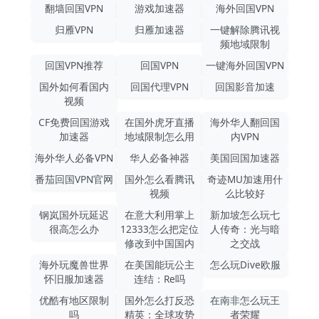
翻墙回国VPN
游戏加速器
海外回国VPN
归雁VPN
归雁加速器
一键解除腾讯视
频地域限制
回国VPN推荐
回国VPN
一键海外回国VPN
国外如何看国内
回国代理VPN
回国影音加速
视频
CF免费回国游戏
在国外虎牙直播
海外华人翻回国
加速器
地域限制怎么用
内VPN
海外华人必备VPN
华人必备神器
美国回国加速器
番茄回国VPN官网
国外怎么看腾讯
奇迹MU加速用什
视频
么比较好
钢岚国外玩延迟
在意大利用掌上
新加坡怎么玩七
很高怎么办
12333怎么把定位
人传奇：光与暗
修改到中国国内
之交战
海外玩魔兽世界
在美国能玩公主
怎么玩Dive欧服
怀旧服加速器
连结：Re吗
优酷有地区限制
国外怎么打反恐
在南非怎么玩王
吗
精英：全球攻势
者荣耀