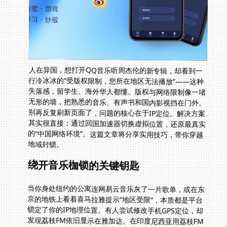
人在异国，想打开QQ音乐听周杰伦的新专辑，却看到一
行冷冰冰的“受版权限制，您所在地区无法播放”——这种
失落感，留学生、海外华人都懂。版权与网络限制像一堵
无形的墙，把熟悉的音乐、有声书和国内影视挡在门外。
别再反复刷新页面了，问题的核心在于IP定位。解决方案
其实很直接：通过回国加速器切换虚拟位置，还原最真实
的“中国网络环境”。这篇文章将分享实用技巧，带你穿越
地域封锁。
绕开音乐枷锁的关键钥匙
当你身处纽约的公寓连网易云音乐灰了一片歌单，或在东
京的地铁上看着喜马拉雅提示“地区受限”，本质都是平台
锁定了你的IP地理位置。有人尝试修改手机GPS定位，却
发现荔枝FM依旧显示在雅加达。在印度尼西亚用荔枝FM
怎么把定位修改到中国国内？只改GPS是无效的。内容平
台的双重验证机制会同时检测设备定位与网络出口IP。真