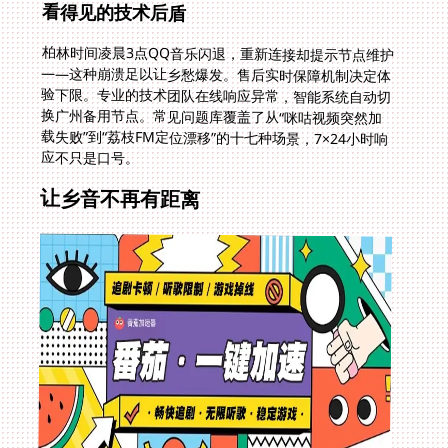
看得见的技术后盾
柏林时间凌晨3点QQ音乐闪退，重新连接却提示节点维护
——这种崩溃足以让乡愁爆发。售后实时保障机制决定体
验下限。专业的技术团队在线响应异常，智能系统自动切
换广州备用节点。常见问题库覆盖了从“咪咕视频突然加
载失败”到“荔枝FM定位漂移”的十七种场景，7×24小时响
应不只是口号。
让乡音不再有距离