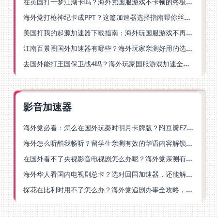
在英国打一梦江湖卡吗？海外党国服游戏不卡顿的终极解法
海外党打枪神纪卡成PPT？这篇加速器选择指南帮你丝滑上分
美国打我的起源加速器下载指南：海外玩国服游戏不再卡的终极方案
江南百景图国外加速器有哪些？海外玩家亲测好用的选择与避坑指南
去国外能打王国保卫战4吗？海外玩家国服游戏加速全攻略（附公主连结幻想江湖实测）
影音加速器
海外党必看：怎么在国外玩秦时明月卡牌版？附豆瓣EZCast地区限制破解法
海外怎么听酷我畅听？留学生亲测有效的华语内容解锁指南
在国外看不了央视影音电视剧怎么办呢？海外党亲测有效的回国加速方案
海外华人看国内电视剧总卡？选对回国加速器，还能解决菲律宾打不开反诈中心的问题
探花在比利时用不了怎么办？海外党追剧办事全攻略，选对加速器就够了