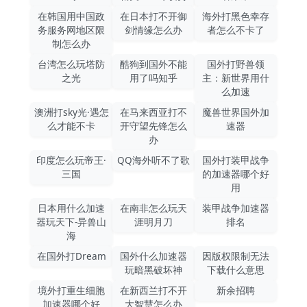
在韩国用中国政
在日本打不开御
海外打黑色幸存
务服务网地区限
剑情缘怎么办
者怎么不卡了
制怎么办
台湾怎么玩塔防
酷狗到国外不能
国外打野兽领
之光
用了吗知乎
主：新世界用什
么加速
澳洲打sky光·遇怎
在马来西亚打不
魔兽世界国外加
么才能不卡
开守望先锋怎么
速器
办
印度怎么玩帝王·
QQ海外听不了歌
国外打装甲战争
三国
的加速器哪个好
用
日本用什么加速
在南非怎么玩天
装甲战争加速器
器玩天下-异兽山
涯明月刀
排名
海
在国外打Dream
国外什么加速器
因版权限制无法
玩暗黑破坏神
下载什么意思
境外打重生细胞
在新西兰打不开
新余招聘
加速器哪个好
大智慧怎么办