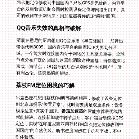
正的破解在于网络层：用加速器将你的IP“瞬移”回国。
QQ音乐失效的真相与破解
清晨在悉尼的厨房想用QQ音乐播《早安隆回》，却弹出
错误代码3005。国内音乐平台的曲库以IP为界划分区
域。一个能实时连接国内骨干网络的工具至关重要。全球
节点分布广泛的回国加速器能消除这种尴尬：当你选择北
京或上海节点，QQ音乐的后台识别你是“本地用户”，所
有周杰伦、陈奕迅瞬间解锁。
荔枝FM定位困境的巧解
出差巴厘岛想用荔枝FM听郭德纲相声，修改了设备定位
到北京却提示“位置异常”。此时需要满足双重条件：设备
模拟位置+真实中国IP。
番茄加速器
的智能推荐最优线路
就能解决。连接新加坡中转节点后，客户端自动模拟GPS
定位，实现“在印度尼西亚用荔枝FM怎么把定位修改到中
国国内”的自然伪装。听书进度同步在手机与平板，不中
断体验感。