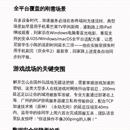
全平台覆盖的刚需场景
在多设备时代，加速服务必须在各终端间无缝流转。典型
场景如早晨用手机看芒果TV早间新闻，通勤路上用iPad
继续观看，到家后在Windows电脑看蓝光电影。番茄支
持的安卓/iOS/Windows/macOS全平台适配方案，让悉
尼留学生小陈的追剧时间延长三倍——他在实验室摸鱼时
用手机刷完《庆余年2》最新章，回家路上进度条自动同
步到平板。
游戏战场的关键突围
解开怎么在国外玩战地无疆这把锁，需要掌握游戏加速的
密钥。这类大型多人在线游戏对网络抖动零容忍，200ms
延迟足以让你的城池被敌军攻破。专业方案通过部署在上
海、广州的BGP游戏服务器建立私有传输协议，配合TCP
加速技术将《原神》《永劫无间》的延迟压缩至40ms
内。温哥华的徐同学上周六首次完成国服五杀，团队语音
里队友惊呼：“你这操作不像200ping的人啊！”
数据安全的隐形护盾