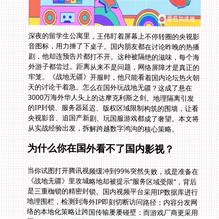
深夜的留学生公寓里，王伟盯着屏幕上不停转圈的央视影
音图标，用力捶了下桌子。国内朋友都在讨论昨晚的热播
剧，他却连预告片都打不开。这种被隔绝的滋味，每个海
外游子都尝过。距离从来不是问题，网络屏障才是真正的
牢笼。《战地无疆》开服时，他只能看着国内论坛热火朝
天的讨论干着急。怎么在国外玩战地无疆？这成了悬在
3000万海外华人头上的达摩克利斯之剑。地理隔离引发
的IP封锁、服务器延迟、版权区域限制构筑的围墙，让看
央视影音、追国产新剧、玩国服游戏都成了奢望。本文将
从实战经验出发，拆解跨越数字鸿沟的核心策略。
为什么你在国外看不了国内影视？
当你试图打开腾讯视频缓冲到99%突然失败，或是准备在
《战地无疆》里攻城略地却被提示“服务区域受限”，背后
是三重枷锁的精密封锁。国内视频平台采用IP数据库进行
地理围栏，检测到海外IP即刻切断访问路径；内容分发网
络的本地化策略让跨国传输屡屡碰壁；而游戏厂商更采用
严格登录IP校验机制。上周张教授在硅谷开会时突发奇想
查看A股，却发现东方财富显示“该服务未对您所在地区开