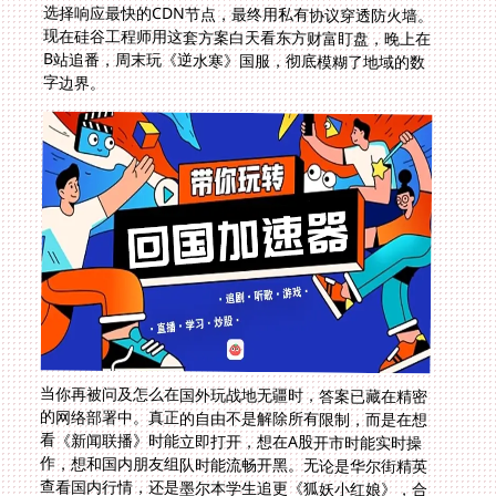
字边界。
当你再被问及怎么在国外玩战地无疆时，答案已藏在精密
的网络部署中。真正的自由不是解除所有限制，而是在想
看《新闻联播》时能立即打开，想在A股开市时能实时操
作，想和国内朋友组队时能流畅开黑。无论是华尔街精英
查看国内行情，还是墨尔本学生追更《狐妖小红娘》，合
适的工具能化太平洋为数据内海——这或许就是科技带给