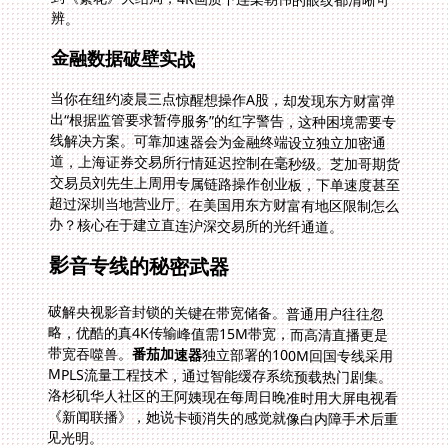
辨。
金融数据破壁实战
当你在纽约凌晨三点惊醒想操作A股，却发现东方财富弹
出“根据监管要求暂停服务”的红字警告，这种困境需要专
线解决方案。可靠加速器会为金融终端设立独立加密通
道，上海证券交易所行情延迟控制在毫秒级。芝加哥期货
交易员刘先生上周用专属链路操作创业板，下单速度甚至
超过深圳当地营业厅。在美国用东方财富有地区限制怎么
办？核心在于建立直连沪深交易所的光纤通道。
影音专线的秘密武器
破解央视影音封锁的关键在带宽储备。普通用户往往忽
略，优酷的真4K传输峰值需15M带宽，而高清直播更是
带宽吞噬兽。
番茄加速器
独立部署的100M回国专线采用
MPLS流量工程技术，通过智能缓存系统预载热门剧集。
洛杉矶华人社区的王阿姨现在每周日晚准时用大屏电视看
《新闻联播》，她说卡顿消失的感觉就像白内障手术后重
见光明。