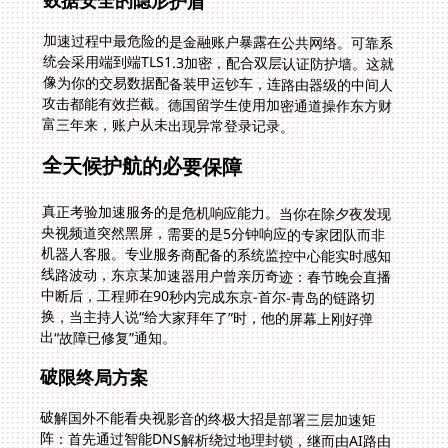
加速过程中最危险的是金融账户暴露在公共网络。可靠系
统会采用端到端TLS1.3加密，配合双层认证防护墙。这就
像为你的交易数据配备装甲运钞车，连路由器级的中间人
攻击都能有效拦截。德国留学生使用加密通道操作东方财
富三年来，账户从未出现异常登录记录。
全天候护航的必要保障
真正考验加速服务的是危机响应能力。当你在除夕夜发现
央视频道突然黑屏，需要的是5分钟响应的专家团队而非
机器人客服。专业服务商配备的系统监控中心能实时感知
线路波动，东京某加速器用户曾亲历奇迹：春节晚会直播
中断后，工程师在90秒内完成东京-首尔-青岛的链路切
换，当主持人说“给大家拜年了”时，他的屏幕上刚好弹
出“故障已修复”通知。
破限终局方案
破解国外不能看央视影音的终极大招是部署三层加速矩
阵：首先通过智能DNS解析绕过地理封锁，继而由AI路由
选择响应最快的CDN节点，最终用私有协议穿透防火墙。
现在硅谷工程师用这套方案白天看东方财富盯盘，晚上在
B站追番，周末玩《逆水寒》国服，彻底模糊了地域的数