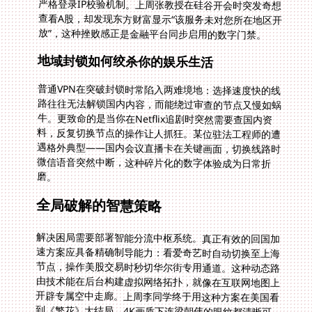
放”，这种挫败感正是金融平台同步启用的数字门禁。
地域封锁如何绞杀你的娱乐生活
普通VPN在突破封锁时常陷入两难境地：选择速度快的线
路往往无法解锁国内内容，而能绕过审查的节点又慢如蜗
牛。更致命的是当你在Netflix追剧时突然需要查国内资
料，反复切换节点的操作让人抓狂。某位驻法工程师的遭
遇格外典型——国内会议直播卡在关键画面，切换线路时
微信语音突然中断，这种碎片化的数字体验成为日常折
磨。
全局破解的智慧策略
解决困局需要部署智能分流中枢系统。真正有效的回国加
速方案应具备精确制导能力：看爱奇艺时自动切换至上海
节点，操作美股交易时秒切华尔街专用通道。这种动态路
由技术能在后台构建虚拟网络拓扑，就像在互联网地图上
开辟专属空中走廊。上周李同学终于用这种方案在美国看
到《繁花》大结局，4K画质下连梁朝伟的眼纹都清晰可