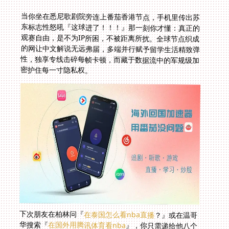
当你坐在悉尼歌剧院旁连上番茄香港节点，手机里传出苏
东标志性怒吼『这球进了！！！』那一刻你才懂：真正的
观赛自由，是不为IP所困，不被距离所扰。全球节点织成
的网让中文解说无远弗届，多端并行赋予留学生活精致弹
性，独享专线击碎每帧卡顿，而藏于数据流中的军规级加
密护住每一寸隐私权。
下次朋友在柏林问『
在泰国怎么看nba直播
？』或在温哥
华搜索『
在国外用腾讯体育看nba
』，你只需递给他八个
字：专线加速，畅连故乡。因为海外看赛的真谛，从来不
是翻山越岭找免费资源，而是让家乡的欢呼声稳稳落在你