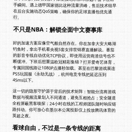
行。
不只是NBA：解锁全面中文赛事库
好的加速方案应像空气般自然存在。你在加拿大安大略湖
钓鱼时，拿出手机看央视5套女排世锦赛直播解说。番茄
的影音专线自动优化TCP协议，即使用运营商渣信号也不
断缓冲。下班后想重温欧冠精彩集锦？打开爱奇艺体育，
专属回国线路让1080P点播秒加载。甚至在巴黎游戏展连
PS5玩国服《永劫无战》，杭州电竞专线把延迟压到
45ms以下。
这一切的隐形守护源于背后的技术矩阵：智能分流将游戏
数据与视频流量划入不同通道，避免互相抢占；安全隧道
全程屏蔽黑客嗅探；24小时在线的工程师团队随时响应链
路抖动。你可放心在墨尔本公寓投影仪上投放腾讯体育的
英超之夜。
看球自由，不过是一条专线的距离