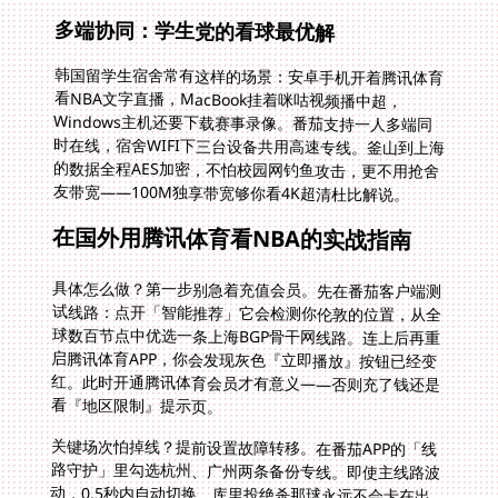
多端协同：学生党的看球最优解
韩国留学生宿舍常有这样的场景：安卓手机开着腾讯体育
看NBA文字直播，MacBook挂着咪咕视频播中超，
Windows主机还要下载赛事录像。番茄支持一人多端同
时在线，宿舍WIFI下三台设备共用高速专线。釜山到上海
的数据全程AES加密，不怕校园网钓鱼攻击，更不用抢舍
友带宽——100M独享带宽够你看4K超清杜比解说。
在国外用腾讯体育看NBA的实战指南
具体怎么做？第一步别急着充值会员。先在番茄客户端测
试线路：点开「智能推荐」它会检测你伦敦的位置，从全
球数百节点中优选一条上海BGP骨干网线路。连上后再重
启腾讯体育APP，你会发现灰色『立即播放』按钮已经变
红。此时开通腾讯体育会员才有意义——否则充了钱还是
看『地区限制』提示页。
关键场次怕掉线？提前设置故障转移。在番茄APP的「线
路守护」里勾选杭州、广州两条备份专线。即使主线路波
动，0.5秒内自动切换，库里投绝杀那球永远不会卡在出
手瞬间。遇上德甲国家德比这种流量洪峰，售后技术组早
在后台实施动态QoS策略，确保你的足球直播包优先通