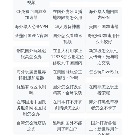
视频
CF免费回国游戏
在国外虎牙直播
海外华人翻回国
加速器
地域限制怎么用
内VPN
海外华人必备VPN
华人必备神器
美国回国加速器
番茄回国VPN官网
国外怎么看腾讯
奇迹MU加速用什
视频
么比较好
钢岚国外玩延迟
在意大利用掌上
新加坡怎么玩七
很高怎么办
12333怎么把定位
人传奇：光与暗
修改到中国国内
之交战
海外玩魔兽世界
在美国能玩公主
怎么玩Dive欧服
怀旧服加速器
连结：Re吗
优酷有地区限制
国外怎么打反恐
在南非怎么玩王
吗
精英：全球攻势
者荣耀
在韩国用中国政
在日本打不开御
海外打黑色幸存
务服务网地区限
剑情缘怎么办
者怎么不卡了
制怎么办
台湾怎么玩塔防
酷狗到国外不能
国外打野兽领
之光
用了吗知乎
主：新世界用什
么加速