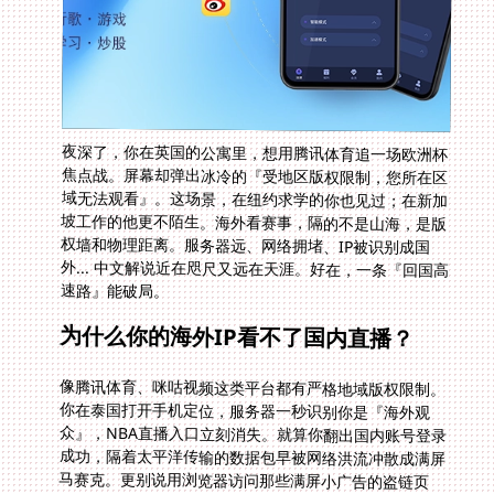
夜深了，你在英国的公寓里，想用腾讯体育追一场欧洲杯
焦点战。屏幕却弹出冰冷的『受地区版权限制，您所在区
域无法观看』。这场景，在纽约求学的你也见过；在新加
坡工作的他更不陌生。海外看赛事，隔的不是山海，是版
权墙和物理距离。服务器远、网络拥堵、IP被识别成国
外... 中文解说近在咫尺又远在天涯。好在，一条『回国高
速路』能破局。
为什么你的海外IP看不了国内直播？
像腾讯体育、咪咕视频这类平台都有严格地域版权限制。
你在泰国打开手机定位，服务器一秒识别你是『海外观
众』，NBA直播入口立刻消失。就算你翻出国内账号登录
成功，隔着太平洋传输的数据包早被网络洪流冲散成满屏
马赛克。更别说用浏览器访问那些满屏小广告的盗链页