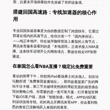
面，比赛未开场病毒软件先攻破了你的设备墙。
搭建回国高速路：专线加速器的核心作
用
专业回国加速器像是为你的数据定制了跨国快车。它通过
部署在境内的高速节点，给你分发一个『国内身份证』
——纯正本地IP。你在迪拜咖啡馆连上番茄的上海节点，
腾讯体育服务器看到的是『本地居民』正请求接入NBA直
播。这条快车还绕开公共网络堵点，数据全程走VIP加密
隧道。
在泰国怎么看NBA直播？稳定比免费重要
曼谷的雨季下午，你想用iPad看场勇士对决湖人。别在论
坛翻所谓『免费泰国直播地址』，那些嵌着菠菜广告的网
站不仅卡顿，第三节关键球突然跳转博彩页面的崩溃感会
毁掉整晚心情。你需要的是一套可靠方案：打开番茄官网
下载iOS客户端，选择『智能加速』模式，APP自动匹配
到深圳游戏专线。此时再点开腾讯体育APP，你会看到熟
悉的詹皇已流畅地跃入泰国的雨幕里。