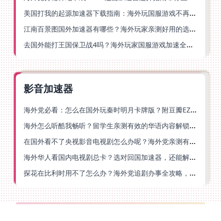
美国打我的起源加速器下载指南：海外玩国服游戏不再卡的终极方案
江南百景图国外加速器有哪些？海外玩家亲测好用的选择与避坑指南
去国外能打王国保卫战4吗？海外玩家国服游戏加速全攻略（附公主连结幻想江湖实测）
影音加速器
海外党必看：怎么在国外玩秦时明月卡牌版？附豆瓣EZCast地区限制破解法
海外怎么听酷我畅听？留学生亲测有效的华语内容解锁指南
在国外看不了央视影音电视剧怎么办呢？海外党亲测有效的回国加速方案
海外华人看国内电视剧总卡？选对回国加速器，还能解决菲律宾打不开反诈中心的问题
探花在比利时用不了怎么办？海外党追剧办事全攻略，选对加速器就够了