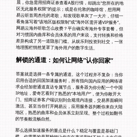
地理围栏悄然笼罩了海外用户的数字生活。
解锁的通道：如何让网络“认你回家”
答案就是选择一条专属的通道。这个过程并不复杂：当你
启用合适的回国加速服务时，所有指向国内应用的网络请
求会经加密通道直达专属节点，服务器为你分配一个中国
IP地址，爱奇艺看到了熟悉的“本地用户”，便为你敞开大
门。招商证券客户端识别到合规境内连接，交易界面瞬间
激活。甚至当你打开网易云，应用服务器判断你来自大陆
地区，熟悉的曲库和会员体系立刻呈现。整个过程如翻书
的节奏般流畅自然。
那么选择加速服务的重点是什么？稳定与覆盖是基础门
槛。你需要的是那种能让你在午夜追剧时不担心卡在广告
结束的关键时刻，做日内交易时不因为网络延迟错过最佳
入市点的可靠连接。想象一下，当你在曼谷的公寓分析实
时K线图，或是西雅图的雨夜想点开《甄嬛传》下饭，丝