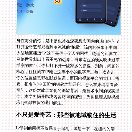
身在海外的你，是不是也常在深夜想念国内的热门综艺？
打开爱奇艺却只看到冷冰冰的“抱歉，该内容仅限于中国
大陆地区播放”？这不是你一个人的困扰。物理的距离在
网络世界划出了看不见的边界，当东南亚的晚风吹拂过柬
埔寨的窗台，你却打不开一段家乡的影像。别急，问题的
核心，往往藏在IP地址这串小小的数字里。每一次点击，
你的位置信息都在默默传递，而国内视频平台的大门，需
要一把名叫“中国IP”的钥匙才能开启。怎么在柬埔寨看爱
奇艺，这份对故土文化的渴望背后，是技术限制的现实壁
垒。本文将揭开跨境内容访问的秘密，为你梳理从影视娱
乐到金融投资的通用解法。
不只是爱奇艺：那些被地域锁住的生活
IP限制的困扰不仅局限于追剧。试想一下：在纽约的清
晨，你急需用招商证券查看A股行情，却跳出“您所在的地
区无此服务权限”的提示；或是在伦敦的咖啡馆，想用网
易云听首周杰伦的老歌，却发现歌单灰了一大片，仔细一
看角落写着“该地区版权限制”或“海外区需开通VIP服务”。
网易云海外听歌怎么收费？平台确实有海外专享套餐，但
对习惯国内曲库和会员体系的用户来说，支付转换和价格
差异构成了另一道隐形门槛。从娱乐到投资到社交，一张