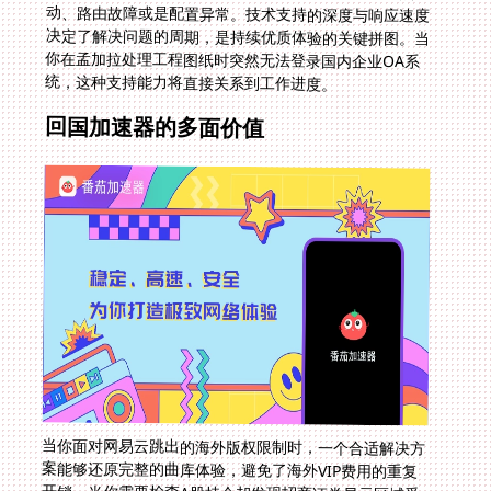
统，这种支持能力将直接关系到工作进度。
回国加速器的多面价值
当你面对网易云跳出的海外版权限制时，一个合适解决方
案能够还原完整的曲库体验，避免了海外VIP费用的重复
开销。当你需要检查A股持仓却发现招商证券显示区域受
限时，稳定的连接瞬间让你重获交易控制权。更重要的
是，当你在异国他乡渴望家乡的声音影像，它让你轻轻一
点就跨越千山万水，打开父母熟悉的剧集频道。回到最初
那个问题：怎么在柬埔寨看爱奇艺？本质上，它是关于如
何找回那份熟悉的生活链接。选择专注回国场景的加速网
络服务，如同获得了一把回家的数字钥匙，既开启影音娱