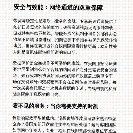
安全与效能：网络通道的双重保障
带宽与稳定性是娱乐与业务的命脉。专享高速通道提供了
远超日常需求的传输能力，确保高清视频无需缓冲加载，
游戏帧率持续不掉线。智能分流的机制使得你的邮件办公
流量不影响追剧进程，招商证券下单指令被优先保障传输
速度。当你在新加坡的会议间隙查看行情更新，稳定性关
系到是否抓住那转瞬即逝的窗口期。
数据保护是金融操作不可妥协的底线。在美国用招商证券
有地区限制怎么办？合规的访问途径之外更需要安全的隧
道。银行级加密协议如同为你的账户数据盖上装甲专车，
确保投资账号和交易密码不会在公网传输时暴露风险。每
一次买卖委托都是一次机密数据的传递，专线构筑的私有
隧道隔绝了窥探者的目光。
看不见的服务：当你需要支持的时刻
售后响应效率常被低估。设想柬埔寨凌晨追剧突然卡顿怎
么办？美国东部开盘前连接中断如何处理？这时客服团队
如同网络守夜人，专业工程师在线排查能快速定位节点波
动、路由故障或是配置异常。技术支持的深度与响应速度
决定了解决问题的周期，是持续优质体验的关键拼图。当
你在孟加拉处理工程图纸时突然无法登录国内企业OA系