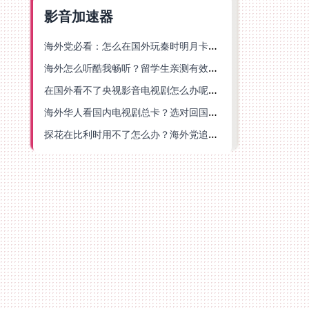
影音加速器
海外党必看：怎么在国外玩秦时明月卡牌版？附豆瓣EZCast地区限制破解法
海外怎么听酷我畅听？留学生亲测有效的华语内容解锁指南
在国外看不了央视影音电视剧怎么办呢？海外党亲测有效的回国加速方案
海外华人看国内电视剧总卡？选对回国加速器，还能解决菲律宾打不开反诈中心的问题
探花在比利时用不了怎么办？海外党追剧办事全攻略，选对加速器就够了