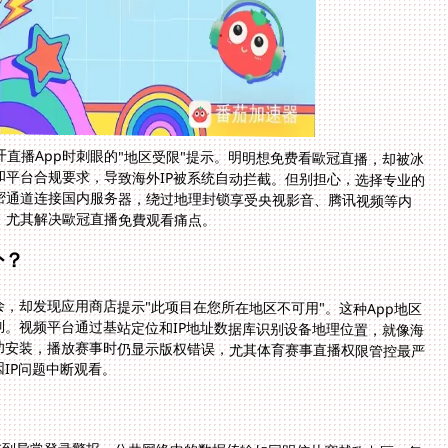
直播App时刺眼的"地区受限"提示。明明想免费看歐冠直播，却被冰
和平台合规要求，导致海外IP被系统自动拦截。但别担心，选择专业的
密通道连接国内服务器，绕过地理封锁享受央视影音、腾讯视频等内
，尤其解决歐冠直播免費观看痛点。
外？
，却发现应用商店提示"此项目在您所在地区不可用"。这种App地区
。视频平台通过基站定位和IP地址数据库识别设备地理位置，就像海
功安装，播放赛事时仍显示版权错误，尤其体育赛事直播权限管控最严
IP问题中断观看。