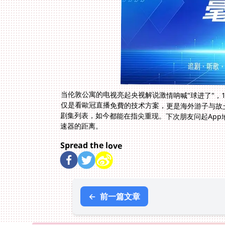
当伦敦公寓的电视亮起央视解说激情呐喊"球进了"，
仅是看歐冠直播免費的技术方案，更是海外游子与故
剧集列表，如今都能在指尖重现。下次朋友问起Ap
速器的距离。
Spread the love
←
前一篇文章