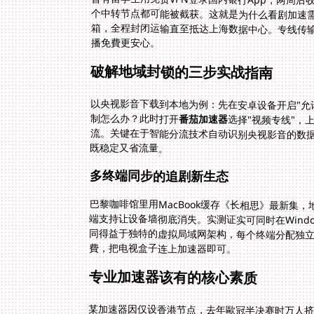
曾有留学生用免费VPN登录国内银行App，两周
个中转节点都可能被截获。这就是为什么看剧加速需要
箱，全程封闭运输直至抵达上海数据中心。专线传
播免費更安心。
破解地域封锁的三步实战指南
以央视影音下载到本地为例：先在安卓设备开启"允
制怎么办？此时打开
番茄加速器
选择"视频专线"，
流。关键在于智能分流技术
既稳定又省流量。
多终端同步的追剧新生态
巴黎咖啡馆里用MacBook缓存《长相思》最新集，
端支持让设备墙彻底消失。实测证实可同时在Window
同得益于独特的虚拟局域网架构，每个终端分配独立
費，把电视盒子连上加速器即可。
专业加速器该有的核心素质
某加速器因仅设香港节点，去年歐冠半决赛时万人
东京节点专攻日韩剧集、洛杉矶节点优化美加线路
能线路推荐瞬间启动影音加速专线，优先级超过后