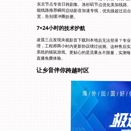
宽，告别缓冲圈折磨。
7×24小时的技术护航
凌晨三点发现央视影音下载到本地后无法登录？专业
理，工程师两小时内更新协议绕过侦测。这种售后
系统的猫鼠游戏。更贴心的是流量永不限量，实测每月
直播免費体验。
让乡音伴你跨越时区