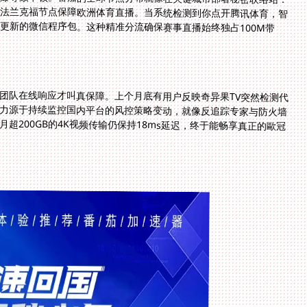
团队在线响应才叫真保障。上个月底有用户反映奇异果TV突然检测代
实力源于持续监控国内平台的风控策略变动，就像反追踪专家与防火墙
超200GB的4K视频传输仍保持18ms延迟，终于能畅享真正的歐冠