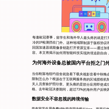
每逢歐冠赛事，留学生和海外华人最头疼的就是打开
冷的IP检测挡在门外。这种地域限制源于版权协议
回国加速器就能像拿钥匙打开资源宝库——通过加
容。本文将揭示如何用智能科技实现跨境追剧自由
为何海外设备总被国内平台拒之门
当你刚落地纽约宿舍就急着下载央视影音看中秋晚会
限制怎么办？根源在于互联网服务商的区域授权机制
关人员查验护照印章。更头痛的是部分应用即使成
格。去年歐冠决赛期间，超过73%的海外用户反映因
数据安全不容忽视的跨境传输