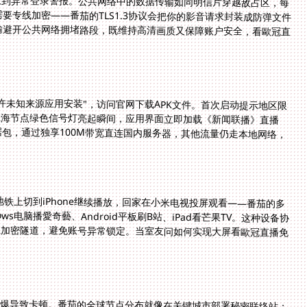
后收到异常登录警报。公共网络中的数据传输如同明信片穿越敌占区，每
专线加密——番茄的TLS1.3协议会把你的影音请求封装成防弹文件
输避开公共网络拥堵路段，既维持高清画质又保障账户安全，看歐冠直
许未知来源应用安装"，访问官网下载APK文件。首次启动提示地区限
上海节点绿色信号灯亮起瞬间，应用界面立即加载《新闻联播》直播
自动识别央视影音的数据包，通过独享100M带宽直连国内服务器，其他流量仍走本地网络，
地铁上切到iPhone继续播放，回家在小米电视投屏观看——番茄的多
s电脑播愛奇藝、Android平板刷B站、iPad看芒果TV。这种设备协
加密隧道，避免账号异常锁定。当室友问如何实现大屏看歐冠直播免
挤爆导致卡顿。番茄的全球节点分布就像在关键城市部署秘密联络站：
、法兰克福节点保障欧洲体育直播。当系统检测到你点开腾讯体育，智
台更新的微信程序包。这种精准分流确保赛事直播始终独占100M带