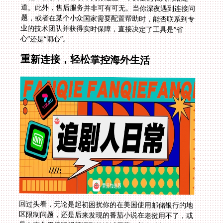
心”还是“闹心”。
重新连接，轻松掌控海外生活
回过头看，无论是起初困扰你的在美国使用邮储银行的地
区限制问题，还是后来发现的番茄小说在老挝用不了，或
是在南非用搜狐视频遇到的地域屏蔽，其本质都是同一道
网络鸿沟。选择一款整合了全球节点、智能线路、全平台
支持、无限流量、安全加密和实时售后等核心功能的回国
加速工具，就像是拿到了一把万能钥匙。它不仅能帮你顺
畅地登录银行APP处理事务，更能一键解锁整个熟悉的国
内数字娱乐和生活世界，让距离不再是障碍，让海外生活