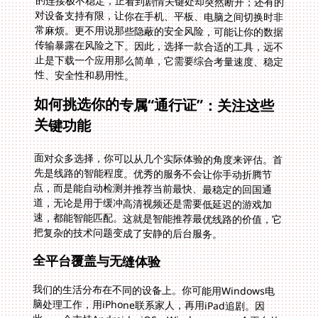
性、安全性和易用性。
如何挑选你的专属“通行证”：关注这些
关键功能
面对众多选择，你可以从几个实际体验的角度来评估。首
先是线路的智能程度。优秀的服务不会让你手动折腾节
点，而是能自动检测并推荐当前最快、最稳定的回国通
道，无论是用于缓冲高清视频还是需要低延迟的游戏加
速，都能智能匹配。这就是智能推荐最优线路的价值，它
把复杂的技术问题变成了安静的后台服务。
全平台覆盖与无缝体验
我们的生活分布在不同的设备上。你可能用Windows电
脑处理工作，用iPhone联系家人，再用iPad追剧。因
此，一个支持Android、iOS、Windows、mac全平台的
工具是基础。更贴心的是支持一人多端设备同时使用，这
意味着你可以在手机上看番茄小说的同时，电脑上的搜狐
视频也在流畅播放，互不干扰，无需来回切换账号或设