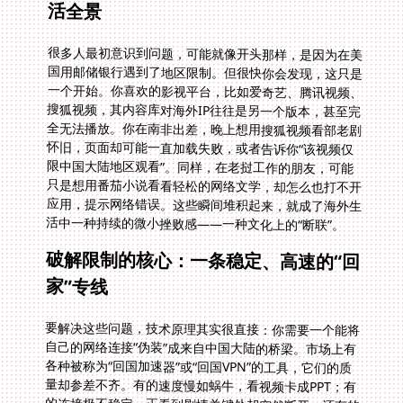
活全景
很多人最初意识到问题，可能就像开头那样，是因为在美
国用邮储银行遇到了地区限制。但很快你会发现，这只是
一个开始。你喜欢的影视平台，比如爱奇艺、腾讯视频、
搜狐视频，其内容库对海外IP往往是另一个版本，甚至完
全无法播放。你在南非出差，晚上想用搜狐视频看部老剧
怀旧，页面却可能一直加载失败，或者告诉你“该视频仅
限中国大陆地区观看”。同样，在老挝工作的朋友，可能
只是想用番茄小说看看轻松的网络文学，却怎么也打不开
应用，提示网络错误。这些瞬间堆积起来，就成了海外生
活中一种持续的微小挫败感——一种文化上的“断联”。
破解限制的核心：一条稳定、高速的“回
家”专线
要解决这些问题，技术原理其实很直接：你需要一个能将
自己的网络连接“伪装”成来自中国大陆的桥梁。市场上有
各种被称为“回国加速器”或“回国VPN”的工具，它们的质
量却参差不齐。有的速度慢如蜗牛，看视频卡成PPT；有
的连接极不稳定，正看到剧情关键处却突然断开；还有的
对设备支持有限，让你在手机、平板、电脑之间切换时非
常麻烦。更不用说那些隐蔽的安全风险，可能让你的数据
传输暴露在风险之下。因此，选择一款合适的工具，远不
止是下载一个应用那么简单，它需要综合考量速度、稳定