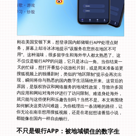
刚在美国安顿下来，想登录国内邮储银行APP处理点财
务，屏幕上却冷冰冰地提示“该服务在您所在地区不可
用”。这种滋味，很多留学生和海外华人都太熟悉了。这
不仅仅是银行APP的问题，它只是冰山一角。当你结束一
天的忙碌，想打开番茄小说放松片刻，或是周末准备追更
搜狐视频上的独播剧时，类似的“地区限制”提示会再次出
现，瞬间将你与熟悉的国内数字生活隔绝开来。这背后的
原因，是版权协议和网络服务的地域性政策，导致许多国
内应用和网站对海外IP进行了访问限制。难道身处海外，
就只能与这些便利和乐趣告别吗？当然不是。本文将围绕
如何解决这类访问难题，为你梳理出一条清晰的路径，让
你无论在南非想用搜狐视频，还是在老挝想读番茄小说，
都能像在国内一样自由畅行。
不只是银行APP：被地域锁住的数字生