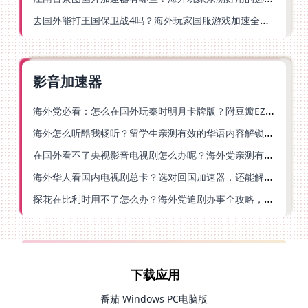
去国外能打王国保卫战4吗？海外玩家国服游戏加速全攻略（附公主连结幻想江湖实测）
影音加速器
海外党必看：怎么在国外玩秦时明月卡牌版？附豆瓣EZCast地区限制破解法
海外怎么听酷我畅听？留学生亲测有效的华语内容解锁指南
在国外看不了央视影音电视剧怎么办呢？海外党亲测有效的回国加速方案
海外华人看国内电视剧总卡？选对回国加速器，还能解决菲律宾打不开反诈中心的问题
探花在比利时用不了怎么办？海外党追剧办事全攻略，选对加速器就够了
下载应用
番茄 Windows PC电脑版