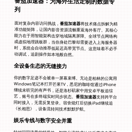
番茄加速器：为海外生活定制的数据专
列
面对复杂内容访问挑战，
番茄加速器
将技术痛点拆解为精
准功能矩阵，让国内影音资源流畅重返海外客厅。其核心
能力在于用智能架构击穿地域隔离屏障。全球节点网络构
成虚拟地理跳板群，当你身处巴黎却需要进入上海服务器
时，系统会自动推荐低延迟高带宽节点。这意味着不必手
动调试，追剧操作如本地般自然。
全设备生态的无缝接力
你的数字足迹不会被单一屏幕束缚。无论是柏林的公寓用
Windows笔记本打开芒果TV，悉尼的咖啡馆通过iPhone
继续未听完的有声书，还是洛杉矶家中用安卓平板追综
艺，账号在多终端实时同步状态。
番茄加速器
支持跨平台
同时接入，无需反复登录。宿舍熄灯后切换iPad继续追
《长相思》，设备流转间技术默默护航。
娱乐专线与数字安全并重