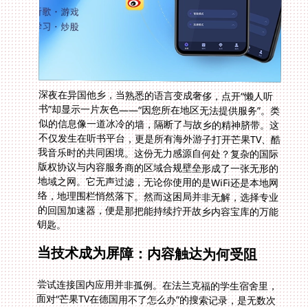
深夜在异国他乡，当熟悉的语言变成奢侈，点开“懒人听
书”却显示一片灰色——“因您所在地区无法提供服务”。类
似的信息像一道冰冷的墙，隔断了与故乡的精神脐带。这
不仅发生在听书平台，更是所有海外游子打开芒果TV、酷
我音乐时的共同困境。这份无力感源自何处？复杂的国际
版权协议与内容服务商的区域合规壁垒形成了一张无形的
地域之网。它无声过滤，无论你使用的是WiFi还是本地网
络，地理围栏悄然落下。然而这困局并非无解，选择专业
的回国加速器，便是那把能持续拧开故乡内容宝库的万能
钥匙。
当技术成为屏障：内容触达为何受阻
尝试连接国内应用并非孤例。在法兰克福的学生宿舍里，
面对“芒果TV在德国用不了怎么办”的搜索记录，是无数次