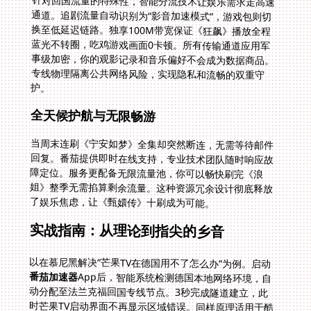
针对回国流量的特殊性，智能分流技术让娱乐需求走高速
通道。追剧流量自动识别为“影音加速模式”，游戏包则切
换至低延迟链路。独享100M带宽保证《狂飙》播放全程
蓝光不转圈，吃鸡游戏画面0卡顿。所有传输通道应用军
事级加密，你的观影记录和音乐偏好不会成为数据商品。
专线物理隔离公共网络风险，实现隐私和流畅的双重守
护。
全天候护航与无限畅游
当周末连刷《宁安如梦》全集却突然断连，无需等待邮件
回复。番茄提供即时在线支持，专业技术团队随时响应故
障定位。服务更配备无限流量池，你可以畅快刷完《浪
姐》整季无需掐算剩余流量。这种资源冗余设计彻底释放
了娱乐焦虑，让《甄嬛传》十刷成为可能。
实战指南：从理论到指尖的乡音
以在慕尼黑解决“芒果TV在德国用不了怎么办”为例。启动
番茄加速器
App后，智能系统检测德国本地网络环境，自
动分配至法兰克福回国专线节点。3秒完成隧道建立，此
时芒果TV启动界面不再显示区域错误。同样原理适用于酷
我音乐的曲库访问——“酷我音乐在国外怎么听”的问题转
化为简单操作：打开加速器选择“音乐优化线路”，平台立
即显示完整华语歌单。周深的《光亮》无损音质流淌而