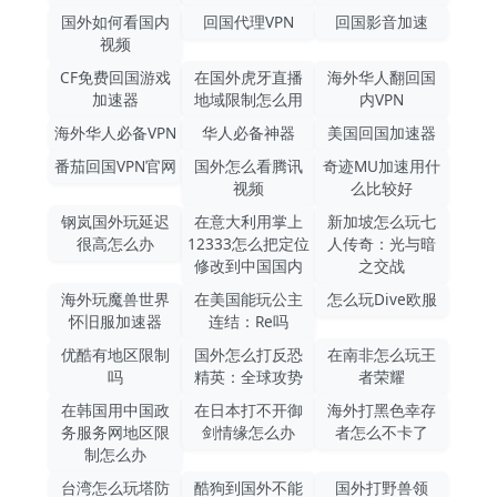
国外如何看国内
回国代理VPN
回国影音加速
视频
CF免费回国游戏
在国外虎牙直播
海外华人翻回国
加速器
地域限制怎么用
内VPN
海外华人必备VPN
华人必备神器
美国回国加速器
番茄回国VPN官网
国外怎么看腾讯
奇迹MU加速用什
视频
么比较好
钢岚国外玩延迟
在意大利用掌上
新加坡怎么玩七
很高怎么办
12333怎么把定位
人传奇：光与暗
修改到中国国内
之交战
海外玩魔兽世界
在美国能玩公主
怎么玩Dive欧服
怀旧服加速器
连结：Re吗
优酷有地区限制
国外怎么打反恐
在南非怎么玩王
吗
精英：全球攻势
者荣耀
在韩国用中国政
在日本打不开御
海外打黑色幸存
务服务网地区限
剑情缘怎么办
者怎么不卡了
制怎么办
台湾怎么玩塔防
酷狗到国外不能
国外打野兽领