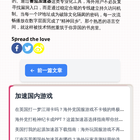
的。通过
番茄加速器
这类专业化工具，海外用户不必反复
寻找漏洞入口，而是通过稳定合规的专线建立持久访问机
制。当每一个IP地址成为破除文化隔阂的密码，每一次流
畅播放在数字层面完成了“精神回乡”。那个熟悉的语言空
间，就这样被技术悄然重筑于你异国的书房里。
Spread the love
←
前一篇文章
加速国内游戏
在英国打一梦江湖卡吗？海外党国服游戏不卡顿的终极解法
海外党打枪神纪卡成PPT？这篇加速器选择指南帮你丝滑上分
美国打我的起源加速器下载指南：海外玩国服游戏不再卡的终极方案
江南百景图国外加速器有哪些？海外玩家亲测好用的选择与避坑指南