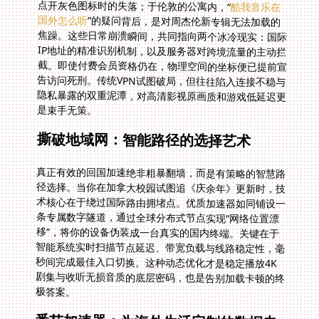
点开灰色图标时的失落；于伦敦的公寓内，“
酷我音乐在
国外怎么听
”的疑问背后，是对周杰伦新专辑无法加载的
焦躁。这些日常崩溃瞬间，共同指向两个冰冷现实：国际
IP地址的精准识别机制，以及服务器对跨境流量的主动拦
截。即使付费会员资格仍在，物理空间的坐标便已提前宣
告访问死刑。传统VPN试图破局，但往往陷入连接不稳与
隐私暴露的双重泥潭，对高清影视原画质和游戏低延迟更
是束手无策。
撕破地域网：智能路径的选择艺术
真正有效的回国加速绝非粗暴翻墙，而是有策略的智慧路
径选择。当你在加拿大校园试图追《庆余年》更新时，技
术核心在于绕过国际路由拥堵点。优质加速器如同铺设一
条专属数字隧道，通过全球分布式节点实现“网络位置漂
移”，将你的设备伪装成一台真实的国内终端。关键在于
智能系统实时扫描节点延迟、带宽负载与线路稳定性，毫
秒间完成最佳入口切换。这种动态优化才是稳定播放4K
剧集与收听无损音质的底层密码，也是告别加载卡顿的终
极答案。