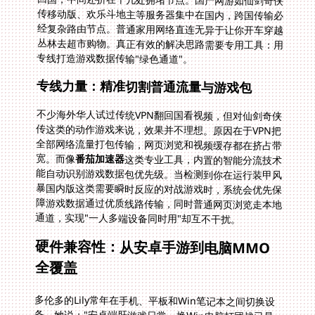
专线打造游戏数据传输"绿色通道"。
专线力量：精准切割普通流量与游戏包
不少海外华人试过传统VPN翻回国看视频，但对仙剑奇侠
传这类的动作游戏来说，效果并不理想。原因在于VPN把
全部网络流量打包传输，网页浏览和视频缓存都在挤占带
宽。而像
番茄加速器
这类专业工具，内置的智能分流技术
能自动识别游戏数据包优先级。当检测到你在运行装甲风
暴国内版这类需要瞬时反应的对战游戏时，系统会优先保
障游戏数据通过优质线路传输，同时普通网页浏览走本地
通道，实现"一人多端设备同时用"却互不干扰。
硬件兼容性：从安卓手游到电脑MMO
全覆盖
多伦多的Lily常年在手机、平板和Win笔记本之间切换设
备。她说："安卓端肝游戏日常，换Win电脑打团战已是
常态"。值得庆幸的是，如今优质加速器都提供多个平台
支持。无论是安卓的《仙剑奇侠传移动版》玩家，还是习
惯在Windows电脑上玩装甲风暴国服的朋友，甚至想躺
在沙发上用iPad搓两局欢乐斗地主，同个账号登录即可智
能同步配置。这种无缝切换对跨平台玩家至关重要——想
象深夜用iPhone清完手游体力任务后，随时能打开笔记