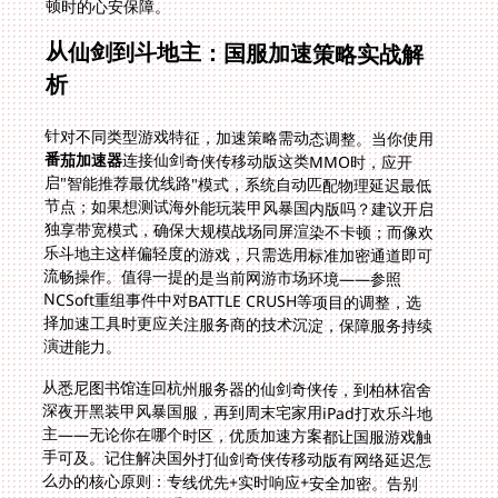
顿时的心安保障。
从仙剑到斗地主：国服加速策略实战解
析
针对不同类型游戏特征，加速策略需动态调整。当你使用
番茄加速器
连接仙剑奇侠传移动版这类MMO时，应开
启"智能推荐最优线路"模式，系统自动匹配物理延迟最低
节点；如果想测试海外能玩装甲风暴国内版吗？建议开启
独享带宽模式，确保大规模战场同屏渲染不卡顿；而像欢
乐斗地主这样偏轻度的游戏，只需选用标准加密通道即可
流畅操作。值得一提的是当前网游市场环境——参照
NCSoft重组事件中对BATTLE CRUSH等项目的调整，选
择加速工具时更应关注服务商的技术沉淀，保障服务持续
演进能力。
从悉尼图书馆连回杭州服务器的仙剑奇侠传，到柏林宿舍
深夜开黑装甲风暴国服，再到周末宅家用iPad打欢乐斗地
主——无论你在哪个时区，优质加速方案都让国服游戏触
手可及。记住解决国外打仙剑奇侠传移动版有网络延迟怎
么办的核心原则：专线优先+实时响应+安全加密。告别