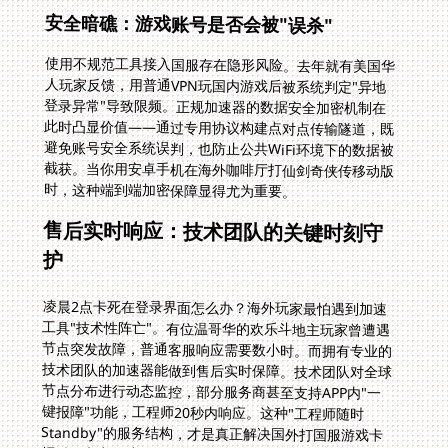
安全暗礁：游戏账号是否会被"误杀"
使用不规范工具接入国服存在隐形风险。去年就有美国华
人玩家反馈，用普通VPN玩国内游戏后被系统判定"异地
登录异常"导致限频。正规加速器的数据安全加密机制在
此时凸显价值——通过专用协议构建点对点传输隧道，既
避免账号安全系统误判，也防止公共WiFi环境下的数据被
截获。当你用安卓手机在海外咖啡厅打仙剑奇侠传移动版
时，这种端到端加密保障显得尤为重要。
售后实时响应：技术团队的关键时刻守
护
凌晨2点卡死在登录界面怎么办？海外玩家最怕遇到加速
工具"技术性阵亡"。有位温哥华的欢乐斗地主玩家曾遭遇
节点突发故障，普通客服响应需要数小时。而拥有专业的
技术团队的加速器能做到售后实时保障。技术团队对全球
节点分布进行动态监控，部分服务商甚至支持APP内"一
键报障"功能，工程师20秒内响应。这种"工程师随时
Standby"的服务结构，才是真正解决国外打国服游戏卡