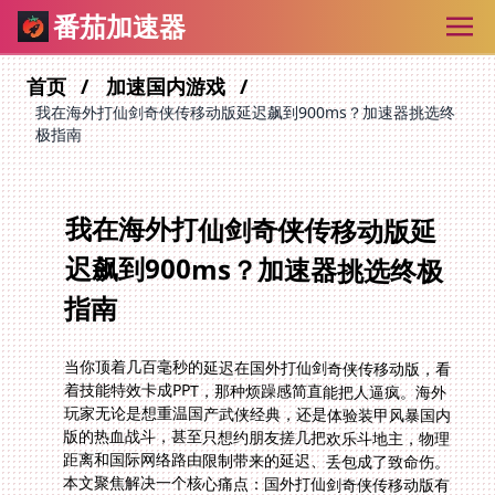
番茄加速器
首页
加速国内游戏
我在海外打仙剑奇侠传移动版延迟飙到900ms？加速器挑选终
极指南
我在海外打仙剑奇侠传移动版延
迟飙到900ms？加速器挑选终极
指南
当你顶着几百毫秒的延迟在国外打仙剑奇侠传移动版，看
着技能特效卡成PPT，那种烦躁感简直能把人逼疯。海外
玩家无论是想重温国产武侠经典，还是体验装甲风暴国内
版的热血战斗，甚至只想约朋友搓几把欢乐斗地主，物理
距离和国际网络路由限制带来的延迟、丢包成了致命伤。
本文聚焦解决一个核心痛点：国外打仙剑奇侠传移动版有
网络延迟怎么办？通过分析网络瓶颈根源，并系统拆解加
速器选购关键，助你在异国他乡也能丝滑连回国内服务