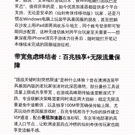
本继续未完成的国服端游征程。
带宽焦虑终结者：百兆独享+无限流量保
障
"团战关键时刻突然限速"是种什么体验？曾在澳洲连装甲
风暴国内版的老玩家张涛对此深恶痛绝。部分廉价工具设
流量上限或共享带宽，在游戏高峰期传输速度断崖式下
跌。专业级解决策略需要同时满足两大指标：稳定无限流
量避免中途断供，以及独享100M带宽确保传输上限。尤
其玩动作类国服游戏时，百兆专线相当于为你的操作建立
VIP通道，配合
番茄加速器
在洛杉矶、东京等地部署的高
速入口节点，让欧洲凌晨四点冲榜的仙剑奇侠传玩家也能
享受流畅手感。