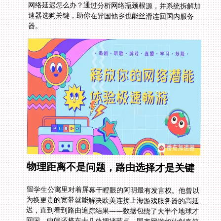
器。
物理距离不是问题，路由选择才是关键
留学生公寓里对着屏幕干瞪眼的阿明最有发言权。他曾以
为换更贵的宽带就能解决欧美连接上海游戏服务器的高延
迟，直到看到路由追踪结果——数据包绕了大半个地球才
回国，中间还挤在十几处拥堵节点。国产网游如仙剑奇侠
传移动版、欢乐斗地主等服务器集中在国内，跨国传输必
经复杂路由节点。普通家用网络直连无异于让你开车穿越
丛林去超市购物。真正有效的解决思路需要专用工具：用