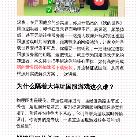
深夜，在异国他乡的公寓里，你点开熟悉的《我的世界》
国服启动器，却卡在登录界面动弹不得。高延迟、频繁掉
线、甚至无法连接服务器——这是无数海外玩家试图重温
国服游戏时共同的痛。距离带来的网络鸿沟，让家乡的游
戏世界变得遥不可及。你需要一把钥匙，一把能稳定连接
国服服务器的钥匙。这把钥匙，就是专为国服游戏优化的
加速器。本文将手把手解决你的核心困扰：如何高效完成
我的世界国外加速器下载安装
，并流畅征战国服。从痛点
根源到实战解决方案，一次讲透。
为什么隔着大洋玩国服游戏这么难？
物理距离是硬伤。数据包漂洋过海，途经复杂路由节点，
丢包、延迟飙升是常态。更别提运营商限制和国际带宽拥
堵了。普通VPN往往力不从心，它们并非为游戏实时传输
设计。你需要的是专线，一条直连国服游戏服务器的“绿
色通道”。