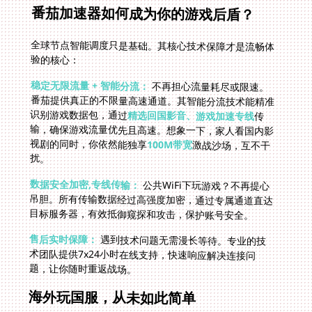
番茄加速器如何成为你的游戏后盾？
全球节点智能调度只是基础。其核心技术保障才是流畅体
验的核心：
稳定无限流量 + 智能分流：
不再担心流量耗尽或限速。
番茄提供真正的不限量高速通道。其智能分流技术能精准
识别游戏数据包，通过
精选回国影音、游戏加速专线
传
输，确保游戏流量优先且高速。想象一下，家人看国内影
视剧的同时，你依然能独享
100M带宽
激战沙场，互不干
扰。
数据安全加密,专线传输：
公共WiFi下玩游戏？不再提心
吊胆。所有传输数据经过高强度加密，通过专属通道直达
目标服务器，有效抵御窥探和攻击，保护账号安全。
售后实时保障：
遇到技术问题无需漫长等待。专业的技
术团队提供7x24小时在线支持，快速响应解决连接问
题，让你随时重返战场。
海外玩国服，从未如此简单