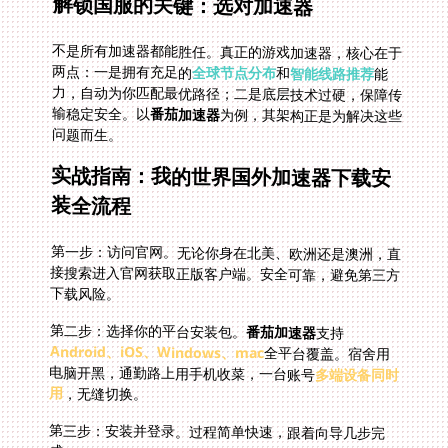
解锁国服的关键：选对加速器
不是所有加速器都能胜任。真正的游戏加速器，核心在于
两点：一是拥有充足的
全球节点分布
和
智能线路推荐
能
力，自动为你匹配最优路径；二是底层技术过硬，保障传
输稳定安全。以
番茄加速器
为例，其架构正是为解决这些
问题而生。
实战指南：我的世界国外加速器下载安
装全流程
第一步：访问官网。无论你身在北美、欧洲还是澳洲，直
接搜索进入官网获取正版客户端。安全可靠，避免第三方
下载风险。
第二步：选择你的平台安装包。
番茄加速器
支持
Android、iOS、Windows、mac
全平台覆盖。宿舍用
电脑开黑，通勤路上用手机收菜，一台账号
多端设备同时
用
，无缝切换。
第三步：安装并登录。过程简单快速，跟着向导几步完