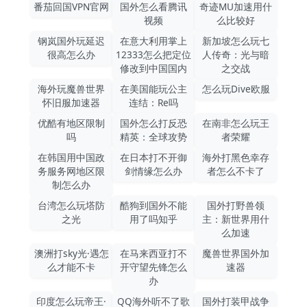
番茄回国VPN官网
国外怎么看腾讯
奇迹MU加速用什
视频
么比较好
钢岚国外玩延迟
在意大利用掌上
新加坡怎么玩七
很高怎么办
12333怎么把定位
人传奇：光与暗
修改到中国国内
之交战
海外玩魔兽世界
在美国能玩公主
怎么玩Dive欧服
怀旧服加速器
连结：Re吗
优酷有地区限制
国外怎么打反恐
在南非怎么玩王
吗
精英：全球攻势
者荣耀
在韩国用中国政
在日本打不开御
海外打黑色幸存
务服务网地区限
剑情缘怎么办
者怎么不卡了
制怎么办
台湾怎么玩塔防
酷狗到国外不能
国外打野兽领
之光
用了吗知乎
主：新世界用什
么加速
澳洲打sky光·遇怎
在马来西亚打不
魔兽世界国外加
么才能不卡
开守望先锋怎么
速器
办
印度怎么玩帝王·
QQ海外听不了歌
国外打装甲战争