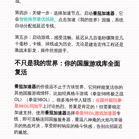
成。
第四步：关键一步 - 选择加速节点。启动
番茄加速器
，它
会
智能推荐最优线路
。点击加速《我的世界》国服，系统
自动分配低延迟专线。
第五步：启动游戏，感受流畅。延迟从几百毫秒骤降至几
十毫秒，卡顿、掉线成为历史。无论是建造宏伟工程还是
激战末影龙，操作丝滑跟手。
不只是我的世界：你的国服游戏库全面
复活
番茄加速器
的价值远不止于方块世界。它同样能复活你的
其他国服游戏情怀。比如经典格斗游戏《拳皇98终极之战
OL》（拳皇98OL）。很多海外华人疑惑：
在国外能玩拳
皇98OL吗知乎
上讨论热烈。答案是肯定的！但需要稳定
加速支持。使用
番茄加速器
选择
拳皇98OL游戏加速器
专
线，即可流畅连回国服服务器，重温八神庵的火焰与草薙
京的热血对决，享受即时响应的格斗快感，告别出招延迟
的尴尬。