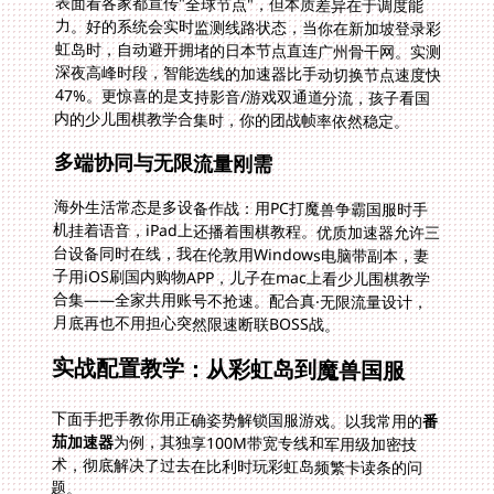
表面看各家都宣传"全球节点"，但本质差异在于调度能
力。好的系统会实时监测线路状态，当你在新加坡登录彩
虹岛时，自动避开拥堵的日本节点直连广州骨干网。实测
深夜高峰时段，智能选线的加速器比手动切换节点速度快
47%。更惊喜的是支持影音/游戏双通道分流，孩子看国
内的少儿围棋教学合集时，你的团战帧率依然稳定。
多端协同与无限流量刚需
海外生活常态是多设备作战：用PC打魔兽争霸国服时手
机挂着语音，iPad上还播着围棋教程。优质加速器允许三
台设备同时在线，我在伦敦用Windows电脑带副本，妻
子用iOS刷国内购物APP，儿子在mac上看少儿围棋教学
合集——全家共用账号不抢速。配合真·无限流量设计，
月底再也不用担心突然限速断联BOSS战。
实战配置教学：从彩虹岛到魔兽国服
下面手把手教你用正确姿势解锁国服游戏。以我常用的
番
茄加速器
为例，其独享100M带宽专线和军用级加密技
术，彻底解决了过去在比利时玩彩虹岛频繁卡读条的问
题。