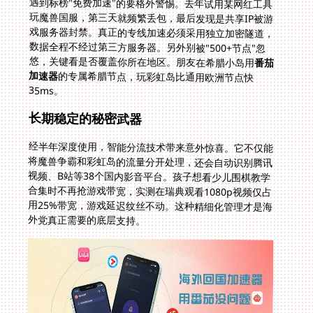
遇到标榜"免费加速"的要格外警惕。去年试用某网红工具
玩魔兽国服，第三天就频繁丢包，最后发现是共享IP被游
戏服务器封禁。真正的专线加速必须采用独立加密隧道，
数据全程不经过第三方服务器。另外别被"500+节点"忽
悠，关键看是否覆盖你所在地区。朋友在希腊小岛用
番茄
加速器
的专属希腊节点，玩彩虹岛比通用欧洲节点快
35ms。
长期稳定的秘密武器
经半年深度使用，智能分流技术带来意外惊喜。它不仅能
将魔兽争霸和彩虹岛的流量分开处理，还会自动识别腾讯
视频、B站等38个国内影音平台。孩子想看少儿围棋教学
合集时不再抢游戏带宽，实测在瑞典观看1080p视频仅占
用25%带宽，游戏延迟纹丝不动。这种精细化管理才是海
外党真正需要的底层支持。