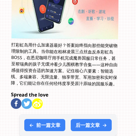
打彩虹岛用什么加速器最好？答案始终指向那些能突破物
理限制的工具。当你能在柏林凌晨三点丝血反杀彩虹岛
BOSS，在悉尼咖啡厅用手机完成魔兽国服日常任务，甚
至帮瑞典的孩子无缓冲看少儿围棋教学合集——这种自由
感值得投资合适的加速方案。记住核心六要素：智能选
线、多端兼容、无限流量、独享带宽、军用加密和实时保
障，它们能让你在任何经纬度享受原汁原味的国服乐趣。
Spread the love
←
前一篇文章
后一篇文章
→