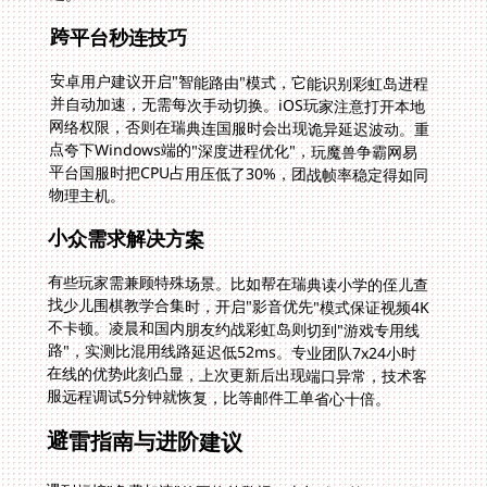
跨平台秒连技巧
安卓用户建议开启"智能路由"模式，它能识别彩虹岛进程
并自动加速，无需每次手动切换。iOS玩家注意打开本地
网络权限，否则在瑞典连国服时会出现诡异延迟波动。重
点夸下Windows端的"深度进程优化"，玩魔兽争霸网易
平台国服时把CPU占用压低了30%，团战帧率稳定得如同
物理主机。
小众需求解决方案
有些玩家需兼顾特殊场景。比如帮在瑞典读小学的侄儿查
找少儿围棋教学合集时，开启"影音优先"模式保证视频4K
不卡顿。凌晨和国内朋友约战彩虹岛则切到"游戏专用线
路"，实测比混用线路延迟低52ms。专业团队7x24小时
在线的优势此刻凸显，上次更新后出现端口异常，技术客
服远程调试5分钟就恢复，比等邮件工单省心十倍。
避雷指南与进阶建议