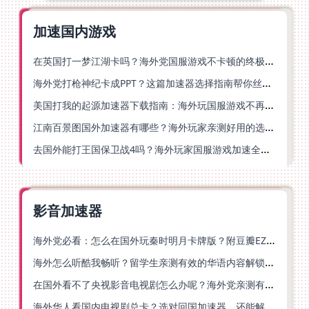
加速国内游戏
在英国打一梦江湖卡吗？海外党国服游戏不卡顿的终极解法
海外党打枪神纪卡成PPT？这篇加速器选择指南帮你丝滑上分
美国打我的起源加速器下载指南：海外玩国服游戏不再卡的终极方案
江南百景图国外加速器有哪些？海外玩家亲测好用的选择与避坑指南
去国外能打王国保卫战4吗？海外玩家国服游戏加速全攻略（附公主连结幻想江湖实测）
影音加速器
海外党必看：怎么在国外玩秦时明月卡牌版？附豆瓣EZCast地区限制破解法
海外怎么听酷我畅听？留学生亲测有效的华语内容解锁指南
在国外看不了央视影音电视剧怎么办呢？海外党亲测有效的回国加速方案
海外华人看国内电视剧总卡？选对回国加速器，还能解决菲律宾打不开反诈中心的问题