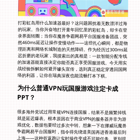
打彩虹岛用什么加速器最好？这问题困扰着无数漂洋过海
的玩家。当你兴奋地打开童年回忆里的彩虹岛，却卡在登
录界面转圈；当你在魔兽争霸网易平台国服准备团战，突
然460ms延迟让操作变慢动作——这些扎心瞬间，都是物
理距离和网络长城制造的天然障碍。作为经历过300ms延
迟折磨的老玩家，我摸索出的真相是：一款智能分配专线
的加速器能直接决定你能否真正享受国服游戏。今天用实
战经验拆解如何避开噱头宣传，选到真正稳定穿透回国网
络的利器，让你在瑞典深夜也能流畅打本下棋。
为什么普通VPN玩国服游戏注定卡成
PPT？
很多海外党试过用常规VPN连接国服，结果不是频繁掉线
就是延迟爆表。根本原因在于商业VPN的服务器并非为游
戏优化，数据包要经过多次中转。想象一下在挪威玩魔兽
争霸网易平台国服时，指令得先绕道美国再进香港最后到
上海——这种折返跑让实时操作变成不可能任务。更别提
高峰期流量拥堵时，连基础的网页版少儿围棋教学合集视