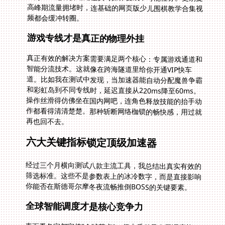
频都会缓冲转圈。
游戏专线才是真正的物理外挂
真正有效的解决方案需要满足两个核心：专属游戏通道和
智能分流技术。这就像在跨海隧道里给你开通VIP快车
道。比如我在测试中发现，当加速器能自动分配魔兽争霸
和彩虹岛到不同专线时，延迟直接从220ms降至60ms。
操作丝滑得仿佛坐在国内网吧，连角色释放技能的抬手动
作都看得清清楚楚。那种斩断网络枷锁的畅快感，用过就
再也回不去。
六大关键指标锁定顶级加速器
经过三个月横向测试八款主流工具，我总结出真实有效的
筛选标准。这些不是参数表上的冰冷数字，而是直接影响
你能否在斯德哥尔摩冬夜流畅推倒BOSS的关键要素。
全球智能调度才是核心竞争力