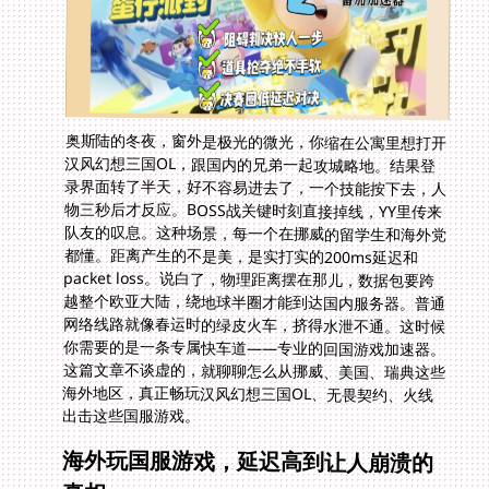
奥斯陆的冬夜，窗外是极光的微光，你缩在公寓里想打开
汉风幻想三国OL，跟国内的兄弟一起攻城略地。结果登
录界面转了半天，好不容易进去了，一个技能按下去，人
物三秒后才反应。BOSS战关键时刻直接掉线，YY里传来
队友的叹息。这种场景，每一个在挪威的留学生和海外党
都懂。距离产生的不是美，是实打实的200ms延迟和
packet loss。说白了，物理距离摆在那儿，数据包要跨
越整个欧亚大陆，绕地球半圈才能到达国内服务器。普通
网络线路就像春运时的绿皮火车，挤得水泄不通。这时候
你需要的是一条专属快车道——专业的回国游戏加速器。
这篇文章不谈虚的，就聊聊怎么从挪威、美国、瑞典这些
海外地区，真正畅玩汉风幻想三国OL、无畏契约、火线
出击这些国服游戏。
海外玩国服游戏，延迟高到让人崩溃的