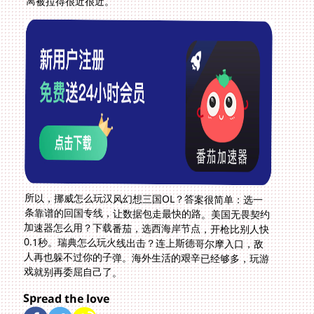
离被拉得很近很近。
所以，挪威怎么玩汉风幻想三国OL？答案很简单：选一
条靠谱的回国专线，让数据包走最快的路。美国无畏契约
加速器怎么用？下载番茄，选西海岸节点，开枪比别人快
0.1秒。瑞典怎么玩火线出击？连上斯德哥尔摩入口，敌
人再也躲不过你的子弹。海外生活的艰辛已经够多，玩游
戏就别再委屈自己了。
Spread the love