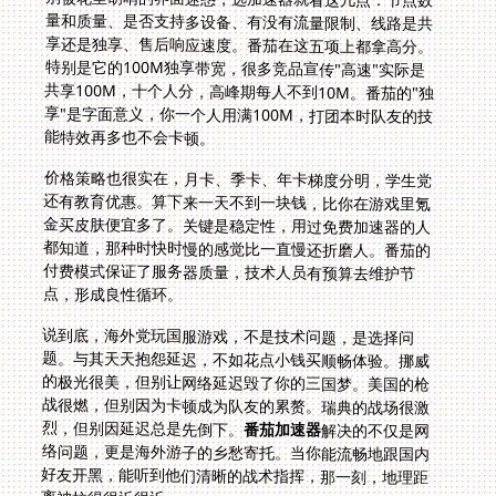
能特效再多也不会卡顿。
价格策略也很实在，月卡、季卡、年卡梯度分明，学生党
还有教育优惠。算下来一天不到一块钱，比你在游戏里氪
金买皮肤便宜多了。关键是稳定性，用过免费加速器的人
都知道，那种时快时慢的感觉比一直慢还折磨人。番茄的
付费模式保证了服务器质量，技术人员有预算去维护节
点，形成良性循环。
说到底，海外党玩国服游戏，不是技术问题，是选择问
题。与其天天抱怨延迟，不如花点小钱买顺畅体验。挪威
的极光很美，但别让网络延迟毁了你的三国梦。美国的枪
战很燃，但别因为卡顿成为队友的累赘。瑞典的战场很激
烈，但别因延迟总是先倒下。
番茄加速器
解决的不仅是网
络问题，更是海外游子的乡愁寄托。当你能流畅地跟国内
好友开黑，能听到他们清晰的战术指挥，那一刻，地理距