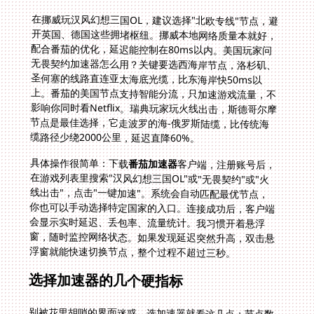
在挪威玩汉风幻想三国OL，建议选择"北欧专线"节点，避
开英国、德国这些拥堵枢纽。挪威本地网络质量本就好，
配合番茄的优化，延迟能控制在80ms以内。美国玩家问
无畏契约加速器怎么用？关键要选西海岸节点，洛杉矶、
圣何塞的线路直连亚太海底光缆，比东海岸快50ms以
上。番茄的美国节点支持智能分流，只加速游戏流量，不
影响你同时看Netflix。瑞典玩家玩火线出击，斯德哥尔摩
节点是最佳选择，它走波罗的海-俄罗斯陆缆，比传统海
缆路径少绕2000公里，延迟直降60%。
具体操作很简单：下载
番茄加速器
客户端，注册账号后，
在游戏列表里搜索"汉风幻想三国OL"或"无畏契约"或"火
线出击"，点击"一键加速"。系统会自动匹配最优节点，
你也可以手动选择特定国家的入口。连接成功后，客户端
会显示实时延迟、丢包率、流量统计。我习惯开着悬浮
窗，随时监控网络状态。如果发现延迟突然升高，双击悬
浮窗就能快速切换节点，整个过程不超过三秒。
选择加速器的几个硬指标
别被花里胡哨的界面迷惑，选加速器就看这几点：节点数
量和质量、是否支持多设备、有没有流量限制、线路是共
享还是独享、售后响应速度。番茄在这五项上都拿高分。
特别是它的100M独享带宽，很多竞品宣传"高速"实际是
共享100M，十个人分，高峰期每人不到10M。番茄的"独
享"是字面意义，你一个人用满100M，打团本时队友的技