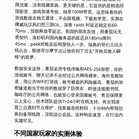
移"的噩梦。
数据安全这块，番茄采用专线传输和AES-256加密，你的
游戏账号、聊天记录不会经过公共网络裸奔。海外党都知
道，用公共WiFi打游戏，账号被盗的风险极高。番茄的加
密隧道相当于给你的数据穿了防弹衣，即使连接图书馆、
咖啡厅的公共网络，也能安心登录国服账号。售后保障更
让人安心，技术团队提供7×24小时在线支持。有次我凌
晨三点遇到节点维护，找客服居然秒回，十分钟内帮我切
换到备用线路，没耽误公会战。这种响应速度，在行业内
实属罕见。
不同国家玩家的实测体验