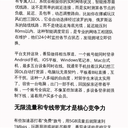
换。
平台支持这块，番茄做得相当厚道。一个账号能同时登录
Android手机、iOS平板、Windows笔记本、Mac台式
机，最多五台设备同时在线。我通常手机挂着汉风幻想三
国OL自动打资源，电脑玩无畏契约，平板看B站直播，互
不干扰。这种一人多端的自由度，对留学生来说太实用
了。宿舍一台电脑，出门一部手机，回国探亲还带着平
板，一个账号全搞定。不像某些加速器，多设备登录就强
制下线，逼着用户买多个会员。
无限流量和专线带宽才是核心竞争力
有些加速器打着"免费"旗号，用5GB流量后就限速到
1Mbps，玩两局游戏就耗尽额度。番茄承诺的是稳定无
限流量，没有隐藏套路。更关键的是，它提供的是精选回
国影音、游戏加速专线，独享100M带宽。这意味着你的
游戏数据走独立通道，不会跟视频、下载抢带宽。实测在
挪威玩汉风幻想三国OL，深夜 raids 时延迟稳定在60-
70ms，技能释放零延迟。美国的朋友反馈，用番茄玩无
畏契约，洛杉矶到国内服务器的延迟从180ms降到
45ms，peek对枪反应明显快人一步。瑞典的哥们儿玩火
线出击，斯德哥尔摩节点让他告别了过去"开枪后敌人瞬