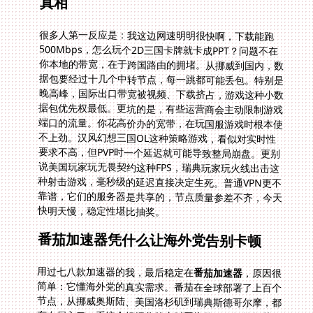
真相
很多人第一反应是：我这边网速明明很快啊，下载能跑
500Mbps，怎么玩个2D三国卡牌就卡成PPT？问题不在
你本地的带宽，在于跨国路由的拥堵。从挪威到国内，数
据包要经过十几个中转节点，每一跳都可能丢包。特别是
晚高峰，国际出口带宽被视频、下载挤占，游戏这种小数
据包优先权最低。更坑的是，有些运营商会主动限制游戏
端口的流量。你花高价办的宽带，在玩国服游戏时根本使
不上劲。汉风幻想三国OL这种策略游戏，看似对实时性
要求不高，但PVP时一个延迟就可能导致整局崩盘。更别
说美国玩家玩无畏契约这种FPS，瑞典玩家玩火线出击这
种射击游戏，毫秒级的延迟直接决定生死。普通VPN更不
靠谱，它们的服务器是共享的，节点质量参差不齐，今天
快明天慢，稳定性堪比抽奖。
番茄加速器凭什么让海外党告别卡顿
用过七八款加速器的我，最后稳定在
番茄加速器
，原因很
简单：它懂海外党的真实需求。番茄在全球部署了上百个
节点，从挪威奥斯陆、美国洛杉矶到瑞典斯德哥尔摩，都
有专属入口。系统会根据你的实时网络状况，智能推荐最
优线路。这不是简单的就近连接，而是实时测算各节点的
负载、延迟、丢包率，动态调整路由。比如你在挪威玩汉
风幻想三国OL，它会自动选择经过波罗的海、俄罗斯远
东的陆缆线路，而不是绕远走海底光缆，延迟能压到
80ms以内。这种智能调度背后，是专业的网络工程团队
在维护，他们24小时监控各节点状态，发现拥堵立即切