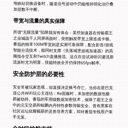
加层数不中断。
带宽与流量的真实保障
所谓"无限流量"陷阱我深有体会：某些加速器在传输霸王
之业城战千人同屏画面时，突然触发带宽上限造成卡顿。
番茄的独享100M带宽则是实测可靠保障，配合影音/游戏
智能分流技术，能同时支撑《失落城堡游戏加速器》的高
频指令交互和Twitch直播推流。这点在尝试谛听闪避流新
流派时尤为明显，技能特效全开仍保持65fps帧率。
安全防护层的必要性
安全常被玩家忽视，却直接决定账号存亡。当你在星巴克
连公共WiFi玩公主连结：Re国服时，未加密的数据包极
易被劫持。番茄的军用级数据加密技术，保障了霸王之业
中的元宝交易和鲲鹏内丹特性参数传输安全。曾有黑客在
社区论坛炫耀截获的灵兽培养方案，却对番茄专线用户束
手无策。