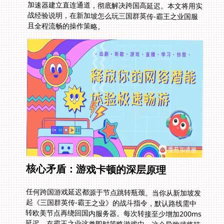
且全程流畅的操作策略。
核心矛盾：游戏卡顿的深层原理
任何跨国游戏延迟都源于节点跳转瓶颈。当你从新加坡发
起《三国群英传-霸王之业》的战斗指令，默认路线需中
转欧美节点再绕回国内服务器。每次转接至少增加200ms
延迟，在霸王之业这类即时策略游戏中，这会导致武将技
能释放延迟，甚至资源运输车队消失。同样的问题也出现
在海外玩国服的公主连结：Re战斗中，BOSS狂暴阶段的
关键操作往往因卡顿失败。类似地，台服刚更新的混沌神
兽鲲鹏击晕流玩法，若因延迟错过2回合技能窗口，整套