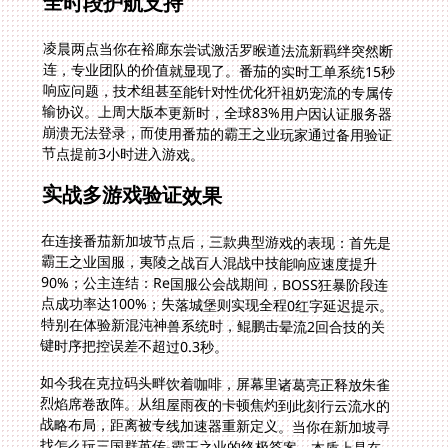
全时段护航支持
凌晨两点当你在裕廊东尝试激活罗睺道法流新羁绊突然断
连，专业团队的价值就显现了。番茄的实时工单系统15秒
响应问题，技术组甚至能针对性优化犴祖奶宠流的专属传
输协议。上周大版本更新时，全球83%用户因认证服务器
崩溃无法登录，而使用番茄的霸王之业玩家通过备用验证
节点提前3小时进入游戏。
实战多游戏验证效果
在连接番茄新加坡节点后，三款典型游戏的表现：首先是
霸王之业国服，夷陵之战百人混战中技能响应速度提升
90%；公主连结：Re国服公会战期间，BOSS狂暴阶段连
点成功率达100%；失落城堡则实现全程0红字延迟提示。
特别在体验新混沌神兽系统时，鲲鹏击晕流2回合技的关
键时序把控误差不超过0.3秒。
如今我在克拉码头畔饮着咖啡，屏幕里诸葛亮正释放朱雀
烈焰席卷敌阵。从组屋雨夜的卡顿焦灼到此刻行云流水的
战略布局，距离被专线加速器重新定义。当你在新加坡寻
找怎么玩三国群英传-霸王之业的终极答案，本质上是在
寻找那片突破物理限制的数字战场。今夜霸王之业新赛季