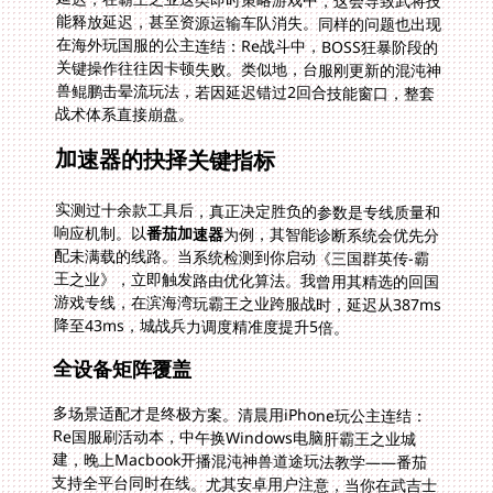
战术体系直接崩盘。
加速器的抉择关键指标
实测过十余款工具后，真正决定胜负的参数是专线质量和
响应机制。以
番茄加速器
为例，其智能诊断系统会优先分
配未满载的线路。当系统检测到你启动《三国群英传-霸
王之业》，立即触发路由优化算法。我曾用其精选的回国
游戏专线，在滨海湾玩霸王之业跨服战时，延迟从387ms
降至43ms，城战兵力调度精准度提升5倍。
全设备矩阵覆盖
多场景适配才是终极方案。清晨用iPhone玩公主连结：
Re国服刷活动本，中午换Windows电脑肝霸王之业城
建，晚上Macbook开播混沌神兽道途玩法教学——番茄
支持全平台同时在线。尤其安卓用户注意，当你在武吉士
地铁站切换设备时，隧道信号波动中仍能维持弱化治疗叠