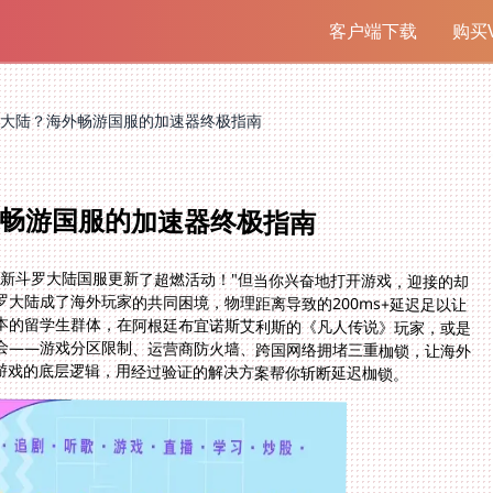
客户端下载
购买V
大陆？海外畅游国服的加速器终极指南
畅游国服的加速器终极指南
"新斗罗大陆国服更新了超燃活动！"但当你兴奋地打开游戏，迎接的却
大陆成了海外玩家的共同困境，物理距离导致的200ms+延迟足以让
本的留学生群体，在阿根廷布宜诺斯艾利斯的《凡人传说》玩家，或是
会——游戏分区限制、运营商防火墙、跨国网络拥堵三重枷锁，让海外
游戏的底层逻辑，用经过验证的解决方案帮你斩断延迟枷锁。