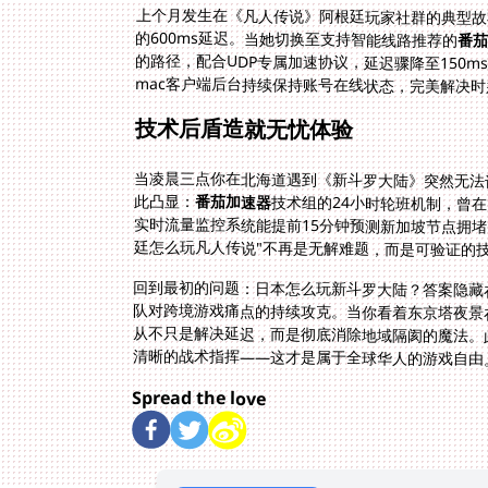
上个月发生在《凡人传说》阿根廷玩家社群的典型故
的600ms延迟。当她切换至支持智能线路推荐的
番
mac客户端后台持续保持账号在线状态，完美解决
技术后盾造就无忧体验
当凌晨三点你在北海道遇到《新斗罗大陆》突然无法
此凸显：
番茄加速器
技术组的24小时轮班机制，曾
实时流量监控系统能提前15分钟预测
廷怎么玩凡人传说"不再是无解难题，而是可验证的
回到最初的问题：日本怎么玩新斗罗大陆？答案隐藏
队对跨境游戏痛点的持续攻克。当你看着东京塔夜景
从不只是解决延迟，而是彻底消除地域隔阂的魔法。
清晰的战术指挥——这才是属于全球华人的游戏自由
Spread the love