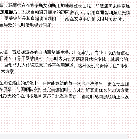
事：玛丽娜在布宜诺斯艾利斯用加速器登录国服，却遭遇周末晚高峰
茄加速器
后，系统自动避开拥堵的迈阿密节点，启用直通智利海底光缆
的路径，配合UDP专属加速协议，延迟骤降至150ms。更关键的是其多端协同功能——她在安卓手机领取限时奖励时，
时差导致的限时活动错过问题。
认证，普通加速器的自动回复邮件堪比世纪审判。专业团队的价值在
在日本NTT骨干网故障时，2小时内为玩家搭建替代性专线。其后台的
新加坡节点拥堵，自动将凡人传说玩家迁移至备用通道。这种级别的保障，让"阿根
技术方案。
在光缆路由的优化中，在智能算法的每一次线路决策里，更在专业团
在屏幕上与国服队友打出完美连招时，方才理解真正优秀的加速方案
此刻无论你在阿根廷草原还是北海道雪原，都能听见国服战场上队友
。