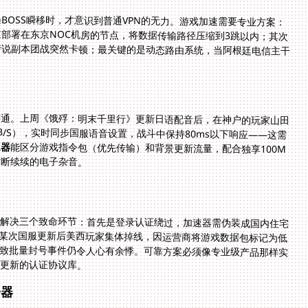
BOSS瞬移时，才意识到普通VPN的无力。游戏加速需要专业方案：
过部署在东京NOC机房的节点，将数据传输路径压缩到3跳以内；其次
流量通道，避免普通用户挤占带宽导致凡人传说副本团战突然卡顿；最关键的是动态路由系统，当阿根廷电信主干
连通。上周《饿殍：明末千里行》更新日语配音后，在神户的玩家山田
B/S），实时同步国服语音设置，战斗中保持80ms以下响应——这需
速器
能区分游戏指令包（优先传输）和背景更新流量，配合独享100M
断断续续的电子杂音。
解决三个致命环节：首先是登录认证绕过，加速器需伪装成国内住宅
流，某次国服更新后美西玩家集体掉线，因运营商将游戏数据包标记为低
致批量封号事件仍令人心有余悸。可靠方案必须像专业级产品那样实
续更新的认证协议库。
务器