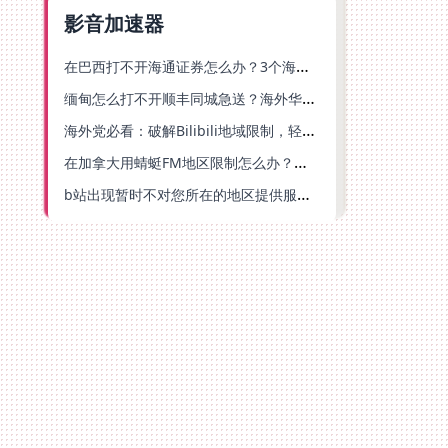
影音加速器
在巴西打不开海通证券怎么办？3个海外生活痛点的统一解决方案
缅甸怎么打不开顺丰同城急送？海外华人必备的回国加速指南（附B站会员游戏解决方案）
海外党必看：破解Bilibili地域限制，轻松追剧听歌还能流畅理财的实用指南
在加拿大用蜻蜓FM地区限制怎么办？海外党亲测有效的回国加速方案
b站出现暂时不对您所在的地区提供服务怎么回事？海外党亲测有效的回国加速方案