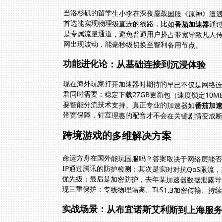
当洛杉矶的留学生小李在深夜鏖战国服《原神》遭遇
首选能实现物理级直连的线路，比如
番茄加速器
通
是专属
网出现波动，能毫秒级切换至智利备用节点。
功能进化论：从基础连接到沉浸体验
现在海外玩家打开加速器时期待的早已不仅是网络
君同时需要：稳定下载27GB更新包（速度锁定10M
要智能分流技术支持。真正专业的加速器如
番茄加
带宽保障，钉宫理惠的配音才不会在关键剧情变成
跨境游戏的多维解决方案
命运方舟在国外能玩国服吗？答案取决于网络层能否
IP通过腾讯的防护检测；其次是实时对抗QoS限
优先级；最后是加密防护，去年某加速器数据泄露导
现三重保护：专线物理隔离、TLS1.3加密传输、持
实战场景：从布宜诺斯艾利斯到上海服