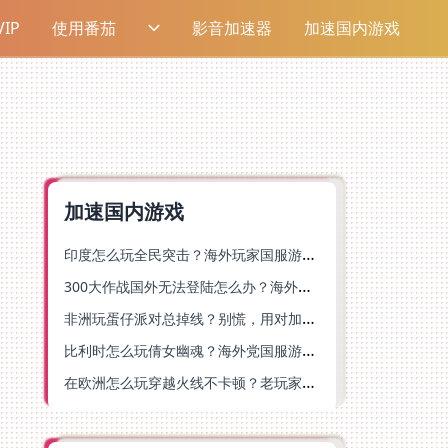
IP
使用番茄
影音加速器
加速国内游戏
加速国内游戏
印度怎么玩全民突击？海外玩家国服游戏加速器终极指南（附原神延迟优化+精灵之境加速器选择）
300大作战国外无法登陆怎么办？海外玩家国服畅玩终极指南（附实测推荐）
非洲玩蛋仔派对总掉线？别慌，用对加速器就能丝滑开跑！
比利时怎么玩倩女幽魂？海外党国服游戏加速避坑指南（附实测推荐）
在欧洲怎么玩穿越火线不卡顿？老玩家亲测有效的加速器选择指南