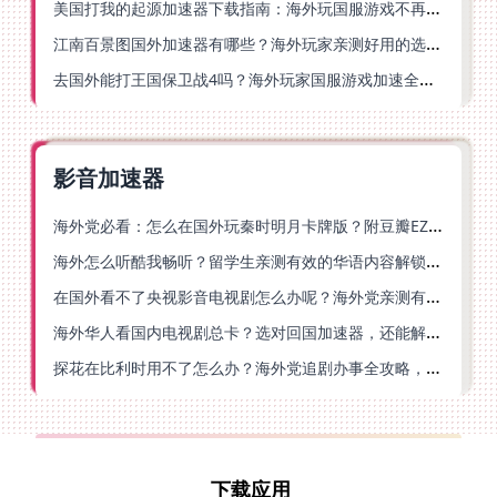
美国打我的起源加速器下载指南：海外玩国服游戏不再卡的终极方案
江南百景图国外加速器有哪些？海外玩家亲测好用的选择与避坑指南
去国外能打王国保卫战4吗？海外玩家国服游戏加速全攻略（附公主连结幻想江湖实测）
影音加速器
海外党必看：怎么在国外玩秦时明月卡牌版？附豆瓣EZCast地区限制破解法
海外怎么听酷我畅听？留学生亲测有效的华语内容解锁指南
在国外看不了央视影音电视剧怎么办呢？海外党亲测有效的回国加速方案
海外华人看国内电视剧总卡？选对回国加速器，还能解决菲律宾打不开反诈中心的问题
探花在比利时用不了怎么办？海外党追剧办事全攻略，选对加速器就够了
下载应用