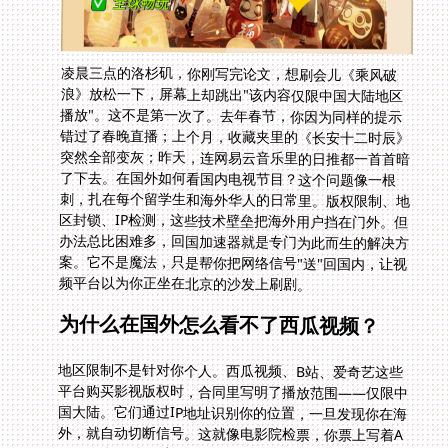
凌晨三点的洛杉矶，你刚写完论文，想刷会儿《乘风破
浪》放松一下，屏幕上却跳出"该内容仅限中国大陆地区
播放"。这不是第一次了。去年春节，你因为同样的提示
错过了春晚直播；上个月，收藏夹里的《长安十二时辰》
突然全部变灰；昨天，连网易云音乐里的日推都一首首暗
了下去。在国外如何看国内电视节目？这个问题像一根
刺，扎在每个留学生和海外华人的日常里。版权限制、地
区封锁、IP检测，这些技术壁垒把海外用户挡在门外。但
办法总比困难多，回国加速器就是专门为此而生的解决方
案。它不是魔法，只是帮你把网络信号"送"回国内，让视
频平台以为你正坐在北京的沙发上刷剧。
为什么在国外怎么看不了西瓜视频？
地区限制不是针对你个人。西瓜视频、B站、爱奇艺这些
平台购买影视版权时，合同里写明了播放范围——仅限中
国大陆。它们通过IP地址识别你的位置，一旦发现你在海
外，就自动切断信号。这就像电影院检票，你票上写着A
厅，硬往B厅闯，机器当然会响。更麻烦的是，有些内容
即使买了海外版权，也会因为分销协议被下架。你在纽约
打开《流浪地球2》，可能正片已经撤下，只剩预告片。
这种体验让人抓狂，尤其是当你只想看看国内最新的综
艺，或者听会儿网易云音乐发现歌单灰了一半。国外听网
易云音乐受限，同样是版权方按地区授权的结果。音乐版
权比影视更碎片化，一首周杰伦的歌，可能在台湾属于阿
尔发，在大陆属于杰威尔，在海外又换了代理。平台没买