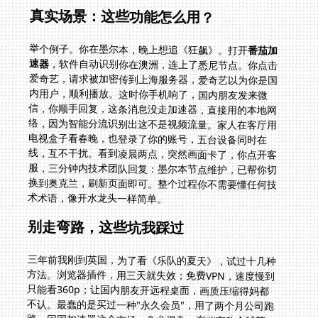
真实场景：这些功能怎么用？
举个例子。你在墨尔本，晚上想追《狂飙》。打开
番茄加
速器
，软件自动识别你在澳洲，连上了悉尼节点。你点击
爱奇艺，请求被加密传到上海服务器，爱奇艺以为你是国
内用户，顺利播放。这时你手机响了，国内朋友发来微
信，你顺手回复，这条消息没走加速器，直接用的本地网
络，因为智能分流识别出这不是视频流量。家人在客厅用
电视盒子看春晚，也登录了你的账号，五台设备同时在
线，互不干扰。看到凌晨两点，突然画面卡了，你点开客
服，三分钟内技术团队回复：墨尔本节点维护，已帮你切
换到奥克兰，刷新页面即可。整个过程你不需要懂任何技
术术语，像开水龙头一样简单。
别走弯路，这些坑我踩过
三年前我刚到英国，为了看《乐队的夏天》，试过十几种
方法。浏览器插件，用三天就失效；免费VPN，速度慢到
只能看360p；让国内朋友开远程桌面，画质压缩得妈都
不认。最蠢的是买过一种"永久会员"，用了两个月公司跑
路。回国加速器这个市场，鱼龙混杂。有些宣称全球节
点，实际只有香港一台服务器；有些说无限流量，但协议