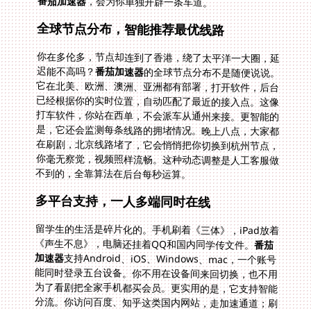
番茄加速器
，会为你单独开辟一条车道。
全球节点分布，智能推荐最优线路
你在多伦多，节点却连到了香港，绕了太平洋一大圈，延
迟能不高吗？
番茄加速器
的全球节点分布不是随便说说。
它在北美、欧洲、澳洲、亚洲都有部署，打开软件，后台
已经根据你的实时位置，自动匹配了最近的接入点。这像
打车软件，你站在西单，不会派车从通州来接。更智能的
是，它还会监测每条线路的拥堵情况。晚上八点，大家都
在刷剧，北京线路堵了，它会悄悄把你切换到杭州节点，
你毫无察觉，视频照样流畅。这种动态调整是人工客服做
不到的，全靠算法在后台每秒运算。
多平台支持，一人多端同时在线
留学生的生活是碎片化的。手机刷着《三体》，iPad放着
《声生不息》，电脑还挂着QQ和国内同学传文件。
番茄
加速器
支持Android、iOS、Windows、mac，一个账号
能同时登录五台设备。你不用在设备间来回切换，也不用
为了看剧把全家手机都买会员。更实用的是，它支持智能
分流。你访问百度、知乎这类国内网站，走加速通道；刷
Instagram、Twitter，直接走本地网络。这样既保证了
速度，又不影响你正常使用海外服务。不像有些VPN，一
开就把你所有流量都绕回中国，导致你上Google都变