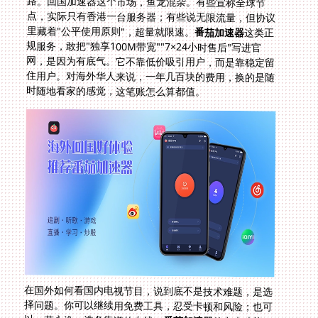
里藏着"公平使用原则"，超量就限速。
番茄加速器
这类正
规服务，敢把"独享100M带宽""7×24小时售后"写进官
网，是因为有底气。它不靠低价吸引用户，而是靠稳定留
住用户。对海外华人来说，一年几百块的费用，换的是随
时随地看家的感觉，这笔账怎么算都值。
在国外如何看国内电视节目，说到底不是技术难题，是选
择问题。你可以继续用免费工具，忍受卡顿和风险；也可