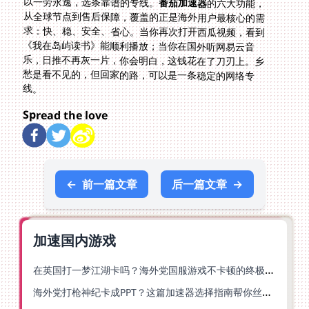
以一劳永逸，选条靠谱的专线。
番茄加速器
的六大功能，
从全球节点到售后保障，覆盖的正是海外用户最核心的需
求：快、稳、安全、省心。当你再次打开西瓜视频，看到
《我在岛屿读书》能顺利播放；当你在国外听网易云音
乐，日推不再灰一片，你会明白，这钱花在了刀刃上。乡
愁是看不见的，但回家的路，可以是一条稳定的网络专
线。
Spread the love
←
前一篇文章
后一篇文章
→
加速国内游戏
在英国打一梦江湖卡吗？海外党国服游戏不卡顿的终极解法
海外党打枪神纪卡成PPT？这篇加速器选择指南帮你丝滑上分