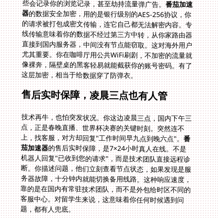
些会记录你的浏览记录，甚至劫持流量弹广告。
番茄加速
器
的数据安全加密，用的是银行级别的AES-256协议，你
的请求被打包成密文传输，连它自己都无法解密内容。专
线传输意味着你的数据不经过第三方中转，从你家路由器
直接到国内服务器，中间没有节点能窃取。这对海外用户
尤其重要。你在咖啡厅用公共WiFi刷剧，不加密的流量就
像裸奔，隔壁桌的黑客轻易就能截获你的账号密码。有了
这层加密，相当于给数据穿了防弹衣。
售后实时保障，凌晨三点也有人管
技术再牛，也怕突发状况。你这边凌晨三点，国内下午三
点，正是春晚直播、世界杯决赛的关键时刻。突然连不
上，找客服，对方却回复"工作时间早九点到晚六点"。
番
茄加速器
的售后实时保障，是7×24小时真人在线。不是
机器人回复"已收到您的请求"，而是技术团队直接远程诊
断。你描述问题，他们立刻查看节点状态，如果发现是服
务器故障，十分钟内就能切换备用线路。这种响应速度，
靠的是在国内有常驻技术团队，而不是外包给时区不同的
客服中心。对留学生来说，这意味着你任何时候遇到问
题，都有人兜底。