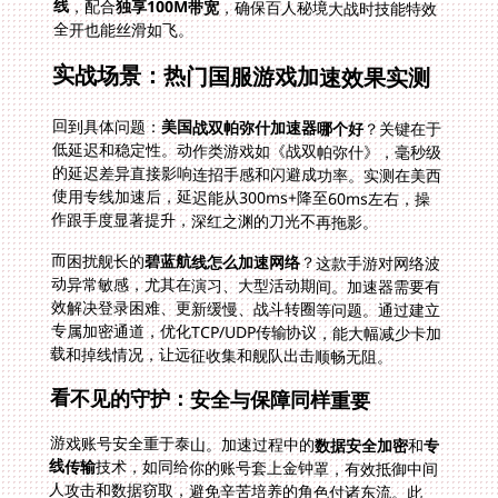
线
，配合
独享100M带宽
，确保百人秘境大战时技能特效
全开也能丝滑如飞。
实战场景：热门国服游戏加速效果实测
回到具体问题：
美国战双帕弥什加速器哪个好
？关键在于
低延迟和稳定性。动作类游戏如《战双帕弥什》，毫秒级
的延迟差异直接影响连招手感和闪避成功率。实测在美西
使用专线加速后，延迟能从300ms+降至60ms左右，操
作跟手度显著提升，深红之渊的刀光不再拖影。
而困扰舰长的
碧蓝航线怎么加速网络
？这款手游对网络波
动异常敏感，尤其在演习、大型活动期间。加速器需要有
效解决登录困难、更新缓慢、战斗转圈等问题。通过建立
专属加密通道，优化TCP/UDP传输协议，能大幅减少卡加
载和掉线情况，让远征收集和舰队出击顺畅无阻。
看不见的守护：安全与保障同样重要
游戏账号安全重于泰山。加速过程中的
数据安全加密
和
专
线传输
技术，如同给你的账号套上金钟罩，有效抵御中间
人攻击和数据窃取，避免辛苦培养的角色付诸东流。此