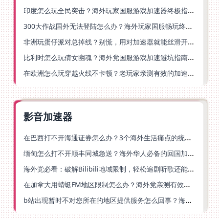
印度怎么玩全民突击？海外玩家国服游戏加速器终极指南（附原神延迟优化+精灵之境加速器选择）
300大作战国外无法登陆怎么办？海外玩家国服畅玩终极指南（附实测推荐）
非洲玩蛋仔派对总掉线？别慌，用对加速器就能丝滑开跑！
比利时怎么玩倩女幽魂？海外党国服游戏加速避坑指南（附实测推荐）
在欧洲怎么玩穿越火线不卡顿？老玩家亲测有效的加速器选择指南
影音加速器
在巴西打不开海通证券怎么办？3个海外生活痛点的统一解决方案
缅甸怎么打不开顺丰同城急送？海外华人必备的回国加速指南（附B站会员游戏解决方案）
海外党必看：破解Bilibili地域限制，轻松追剧听歌还能流畅理财的实用指南
在加拿大用蜻蜓FM地区限制怎么办？海外党亲测有效的回国加速方案
b站出现暂时不对您所在的地区提供服务怎么回事？海外党亲测有效的回国加速方案