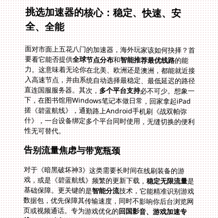
挑选加速器的核心：稳定、快速、安
全、全能
面对市面上五花八门的加速器，海外玩家该如何抉择？首
要看它能否提供
全球节点分布
和
智能推荐最优线路
的能
力。这意味着无论你在北美、欧洲还是澳洲，都能就近接
入高速节点，并由系统自动选择最稳定、最低延迟的路径
直连国服服务器。其次，
多个平台支持
必不可少。想象一
下，在图书馆用Windows笔记本做日常，回家拿起iPad
搓《碧蓝航线》，通勤路上Android手机刷《战双帕弥
什》，一台设备绑定多个平台同时使用，无缝切换的便利
性无可替代。
告别流量焦虑与带宽瓶颈
对于《暗黑破坏神3》这类需要长时间在线刷装备的游
戏，或是《碧蓝航线》频繁的更新下载，
稳定无限流量
是
基础保障。更关键的是
智能分流
技术，它能精准识别游戏
数据包，优先保障其传输速度，同时不影响你后台浏览网
页或视频通话。专为游戏优化的
回国影音、游戏加速专