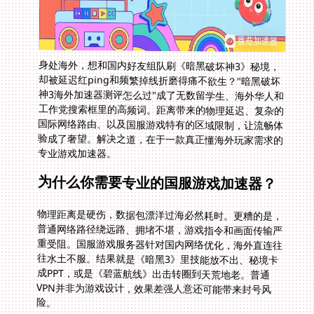
身处海外，想和国内好友组队刷《暗黑破坏神3》秘境，
却被延迟红ping和频繁掉线折磨得痛不欲生？"暗黑破坏
神3海外加速器测评怎么过"成了无数留学生、海外华人和
工作党搜索框里的高频词。距离带来的物理延迟、复杂的
国际网络路由、以及国服游戏特有的区域限制，让流畅体
验成了奢望。解决之道，在于一款真正懂海外玩家需求的
专业游戏加速器。
为什么你需要专业的国服游戏加速器？
物理距离是硬伤，数据包漂洋过海必然耗时。更糟的是，
普通网络路径绕远路、拥堵不堪，游戏指令和画面传输严
重受阻。国服游戏服务器针对国内网络优化，海外直连往
往水土不服。结果就是《暗黑3》里技能放不出、秘境卡
成PPT，或是《碧蓝航线》出击转圈到天荒地老。普通
VPN并非为游戏设计，效果差强人意还可能带来封号风
险。