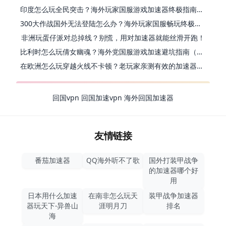
印度怎么玩全民突击？海外玩家国服游戏加速器终极指南（附原神延迟优化+精灵之境加速器选择）
300大作战国外无法登陆怎么办？海外玩家国服畅玩终极指南（附实测推荐）
非洲玩蛋仔派对总掉线？别慌，用对加速器就能丝滑开跑！
比利时怎么玩倩女幽魂？海外党国服游戏加速避坑指南（附实测推荐）
在欧洲怎么玩穿越火线不卡顿？老玩家亲测有效的加速器选择指南
回国vpn
回国加速vpn
海外回国加速器
友情链接
番茄加速器
QQ海外听不了歌
国外打装甲战争
的加速器哪个好
用
日本用什么加速
在南非怎么玩天
装甲战争加速器
器玩天下-异兽山
涯明月刀
排名
海