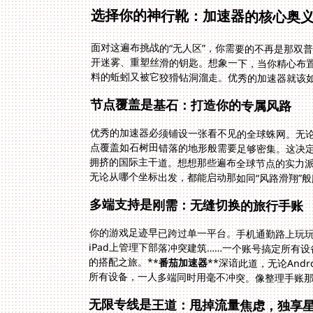
选择你的神行靴：加速器的核心奥
面对这遍布挑战的“无人区”，你需要的不再是那双
开迷雾、重塑丝滑的钥匙。想象一下，当你精心布
料的蚯蚓又被它狡猾钻洞溜走。优秀的加速器就该如
节点覆盖是基石：打造你的专属风路
优秀的加速器必须铺设一张看不见的全球蛛网。无
点覆盖如石树田错落的地形般需要足够密集。这决定
拥挤的国际主干道。想想那些遍布全球节点的实力派
无论从哪个坐标出发，都能启动那如同“风路滑翔”
多端支持是刚需：无缝切换的旅行手账
你的游戏足迹早已跨过单一平台。手机通勤路上玩
iPad上管理下部落冲突建筑……一个账号搞定所有
的搭配之旅。**
番茄加速器
**深谙此道，无论Andr
所有设备，一人多端同时用毫不冲突。像整理手账
无限专线是王道：甩掉流量焦虑，独享