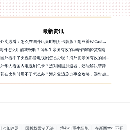
最新资讯
海外党必看：怎么在国外玩秦时明月卡牌版？附豆瓣EZCast地区限制破解法
海外怎么听酷我畅听？留学生亲测有效的华语内容解锁指南
在国外看不了央视影音电视剧怎么办呢？海外党亲测有效的回国加速方案
海外华人看国内电视剧总卡？选对回国加速器，还能解决菲律宾打不开反诈中心的问题
探花在比利时用不了怎么办？海外党追剧办事全攻略，选对加速器就够了
什么加速器
因版权限制无法
境外打重生细胞
在新西兰打不开