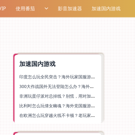
IP
使用番茄
影音加速器
加速国内游戏
加速国内游戏
印度怎么玩全民突击？海外玩家国服游戏加速器终极指南（附原神延迟优化+精灵之境加速器选择）
300大作战国外无法登陆怎么办？海外玩家国服畅玩终极指南（附实测推荐）
非洲玩蛋仔派对总掉线？别慌，用对加速器就能丝滑开跑！
比利时怎么玩倩女幽魂？海外党国服游戏加速避坑指南（附实测推荐）
在欧洲怎么玩穿越火线不卡顿？老玩家亲测有效的加速器选择指南