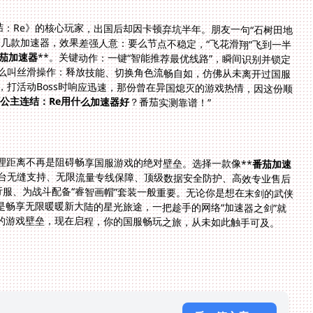
：Re》的核心玩家，出国后却因卡顿弃坑半年。朋友一句“石树田地
几款加速器，效果差强人意：要么节点不稳定，“飞花滑翔”飞到一半
茄加速器
**。关键动作：一键“智能推荐最优线路”，瞬间识别并锁定
伦敦至国服的最佳游戏专线节点。第一次真正感受什么叫丝滑操作：释放技能、切换角色流畅自如，仿佛从未离开过国服
服务器。在花愿镇挂许愿瓶时再也不必担心指令丢失，打活动Boss时响应迅速，那份曾在异国熄灭的游戏热情，因这份顺
公主连结：Re用什么加速器好
？番茄实测靠谱！”
理距离不再是阻碍畅享国服游戏的绝对壁垒。选择一款像**
番茄加速
平台无缝支持、无限流量专线保障、顶级数据安全防护、高效专业售后
行服、为战斗配备“睿智画帽”套装一般重要。无论你是想在末剑的武侠
是畅享无限暖暖新大陆的星光旅途，一把趁手的网络“加速器之剑”就
的游戏壁垒，现在启程，你的国服畅玩之旅，从未如此触手可及。