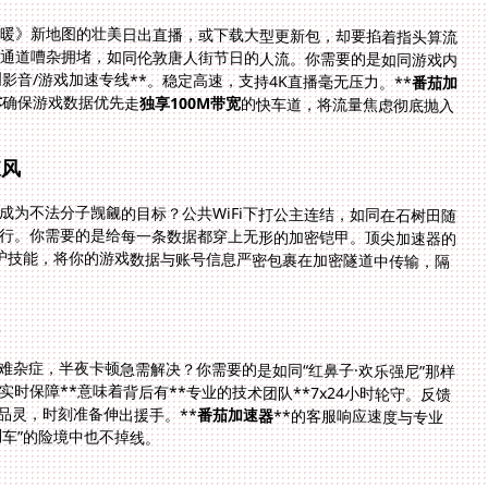
暖暖》新地图的壮美日出直播，或下载大型更新包，却要掐着指头算流
国通道嘈杂拥堵，如同伦敦唐人街节日的人流。你需要的是如同游戏内
影音/游戏加速专线**。稳定高速，支持4K直播毫无压力。**
番茄加
术
确保游戏数据优先走
独享100M带宽
的快车道，将流量焦虑彻底抛入
披风
成为不法分子觊觎的目标？公共WiFi下打公主连结，如同在石树田随
行。你需要的是给每一条数据都穿上无形的加密铠甲。顶尖加速器的
的防护技能，将你的游戏数据与账号信息严密包裹在加密隧道中传输，隔
队
杂症，半夜卡顿急需解决？你需要的是如同“红鼻子·欢乐强尼”那样
时保障**意味着背后有**专业的技术团队**7x24小时轮守。反馈
品灵，时刻准备伸出援手。**
番茄加速器
**的客服响应速度与专业
车”的险境中也不掉线。