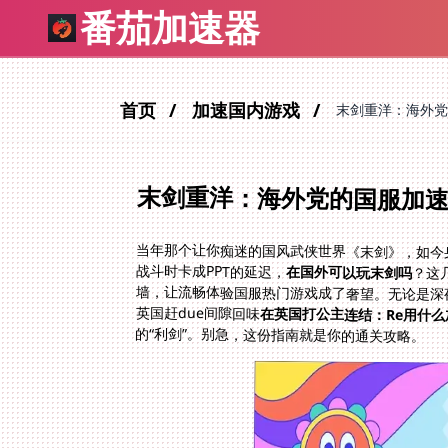
番茄加速器
首页
加速国内游戏
末剑重洋：海外党
末剑重洋：海外党的国服加
当年那个让你痴迷的国风武侠世界《末剑》，如今
战斗时卡成PPT的延迟，
在国外可以玩末剑吗
？这
墙，让流畅体验国服热门游戏成了奢望。无论是深
英国赶due间隙回味
在英国打公主连结：Re用什么
的“利剑”。别急，这份指南就是你的通关攻略。