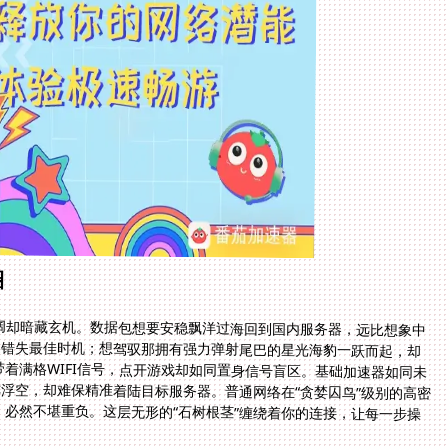
圈
阔却暗藏玄机。数据包想要安稳飘洋过海回到国内服务器，远比想象中
迟错失最佳时机；想驾驭那拥有强力弹射尾巴的星光海豹一跃而起，却
着满格WIFI信号，点开游戏却如同置身信号盲区。基础加速器如同未
你浮空，却难保精准着陆目标服务器。普通网络在“贪婪囚鸟”级别的高密
必然不堪重负。这层无形的“石树根茎”缠绕着你的连接，让每一步操