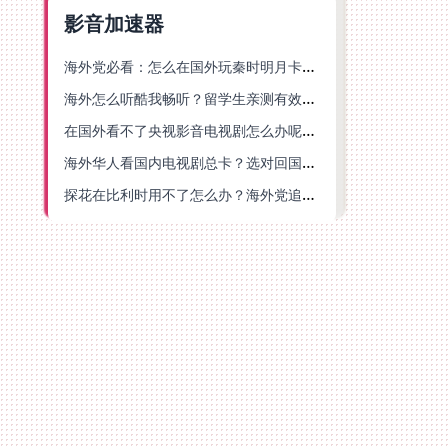
影音加速器
海外党必看：怎么在国外玩秦时明月卡牌版？附豆瓣EZCast地区限制破解法
海外怎么听酷我畅听？留学生亲测有效的华语内容解锁指南
在国外看不了央视影音电视剧怎么办呢？海外党亲测有效的回国加速方案
海外华人看国内电视剧总卡？选对回国加速器，还能解决菲律宾打不开反诈中心的问题
探花在比利时用不了怎么办？海外党追剧办事全攻略，选对加速器就够了