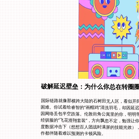
破解延迟壁垒：为什么你总在转圈
国际链路就像那横跨大陆的石树田无人区，看似开
困难。你试着给睿智的“画帽鸡”清洗羽毛，却因延
因网络丢包半空跌落。伦敦街角公寓里的你，明明带
经驯服的“飞花滑翔套装”，方向飘忽不定，勉强让
度数据冲击下（想想百人团战时满屏的技能光效），
作都伴随着难以预测的卡顿风险。