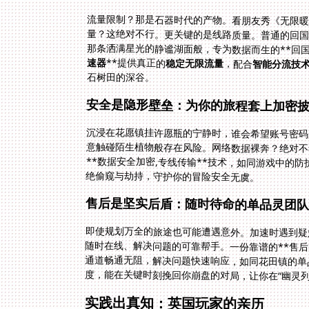
流量限制？那是石器时代的产物。看朋友秀《无限
量？这绝对不行。更关键的是线路质量。普通的回
那条洒满星光的静谧湖面般，专为数据而生的**回国
速器
**提供真正的
稳定无限流量
，配合
智能分流技
石树田的深谷。
安全是隐形壁垒：为你的旅程套上加密
沉浸在花愿镇挂许愿瓶的宁静时，谁会希望账号密码
意触碰陌生植物般存在风险。网络数据裸奔？绝对不
**数据安全加密,专线传输**技术，如同游戏中
绝偷窥与劫持，守护你的冒险安全无虞。
售后是坚实后盾：随时待命的单品灵团
即使规划万全的旅途也可能遭遇意外。加速时遇到疑难
随时在线、解决问题的可靠帮手。一份靠谱的**售后实
通道畅通无阻，解决问题快速响应，如同花田镇的单
度，能在关键时刻挽回你崩盘的对局，让你在“幽灵列
实践出真知：英国玩家的亲历