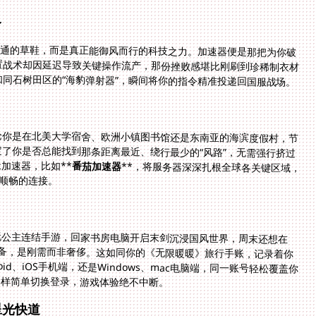
义
普通的草鞋，而是真正能御风而行的科技之力。加速器便是那把为你破
置战术却因延迟导致关键操作流产，那份挫败感堪比刚刷到珍稀制衣材
同石树田区的“海豹弹射器”，瞬间将你的指令精准投递回国服战场。
论你是在北美大学宿舍、欧洲小镇图书馆还是东南亚的海滨度假村，节
了你是否总能找到那条距离最近、绕行最少的“风路”，无需强行挤过
加速器，比如**
番茄加速器
**，将服务器深深扎根全球各关键区域，
般顺畅的连接。
玩公主连结手游，回家书房电脑开启末剑沉浸国风世界，周末还想在
设备，是刚需而非奢侈。这如同你的《无限暖暖》旅行手账，记录着你
oid、iOS手机端，还是Windows、mac电脑端，同一账号轻松覆盖你
那样简单切换登录，游戏体验绝不中断。
星光快道