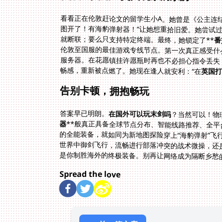
看看正在伦敦赶论文的留学生小A。她曾是《公主连结
图开了！有海豹弹射器！”让她想重拾旧爱。她尝试过
就断联；要么只支持特定终端。最终，她锁定了**
番
畅感，重新被点燃了。她现在逢人就安利：“在
英国打
告别卡顿，拥抱畅玩
答案早已明朗。
在国外可以玩末剑吗
？当然可以！物
器
**般真正具备全球节点分布、智能线路推荐、全
的全能装备，就如同为新地图探险穿上“海豹弹射”飞
世界中御剑飞行，流畅进行部落冲突的战术微操，还
是你制胜海外的终极装备。别再让网络成为隔断乡愁
Spread the love