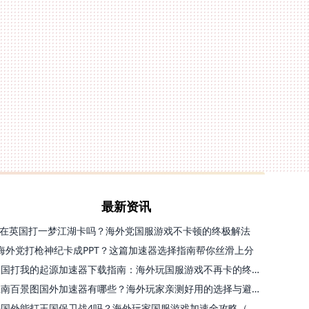
最新资讯
在英国打一梦江湖卡吗？海外党国服游戏不卡顿的终极解法
海外党打枪神纪卡成PPT？这篇加速器选择指南帮你丝滑上分
美国打我的起源加速器下载指南：海外玩国服游戏不再卡的终极方案
江南百景图国外加速器有哪些？海外玩家亲测好用的选择与避坑指南
去国外能打王国保卫战4吗？海外玩家国服游戏加速全攻略（附公主连结幻想江湖实测）