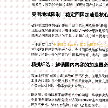
黑名单，频繁的卡顿和掉线让深夜追国产综艺成了
突围地域限制：稳定回国加速是核
破解地域封锁的核心逻辑，是让你的网络流量"看起
流量优化的高速通道。普通国际VPN设计思路是帮
能满足国内影音需求的工具，必须在核心城市拥有
不少朋友问过"
全能影音播放器在国外地区限制怎么
哔哩，还是小众的芒果TV、网易云音乐，都能一键
精挑细选：解锁国内内容的加速器
市面上打着"回国加速"旗号的产品不少，但用几天
工具必须满足几个硬指标：节点质量够高、流量充
在登录网银时因IP异常触发安全警报。
说到底，歌曲版权不能听怎么办的问题，终极解决方
专业服务能做到精细分流：访问Netflix时走本地
悖互不干扰。这种"智能路由"能力是基础保障。