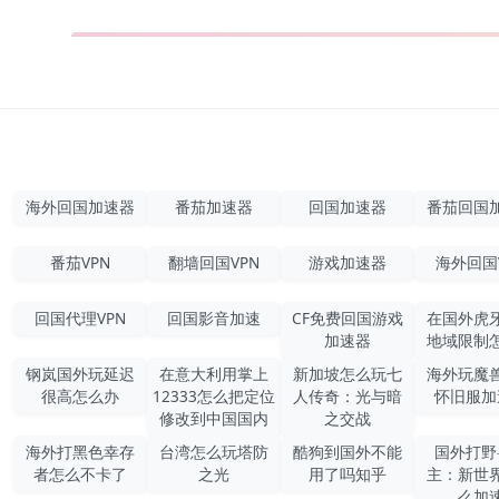
海外回国加速器
番茄加速器
回国加速器
番茄回国
番茄VPN
翻墙回国VPN
游戏加速器
海外回国
回国代理VPN
回国影音加速
CF免费回国游戏
在国外虎
加速器
地域限制
钢岚国外玩延迟
在意大利用掌上
新加坡怎么玩七
海外玩魔
很高怎么办
12333怎么把定位
人传奇：光与暗
怀旧服加
修改到中国国内
之交战
海外打黑色幸存
台湾怎么玩塔防
酷狗到国外不能
国外打野
者怎么不卡了
之光
用了吗知乎
主：新世
么加