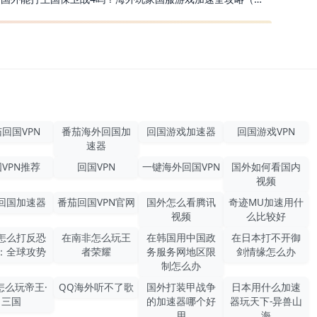
回国VPN
番茄海外回国加
回国游戏加速器
回国游戏VPN
速器
VPN推荐
回国VPN
一键海外回国VPN
国外如何看国内
视频
回国加速器
番茄回国VPN官网
国外怎么看腾讯
奇迹MU加速用什
视频
么比较好
怎么打反恐
在南非怎么玩王
在韩国用中国政
在日本打不开御
：全球攻势
者荣耀
务服务网地区限
剑情缘怎么办
制怎么办
怎么玩帝王·
QQ海外听不了歌
国外打装甲战争
日本用什么加速
三国
的加速器哪个好
器玩天下-异兽山
用
海