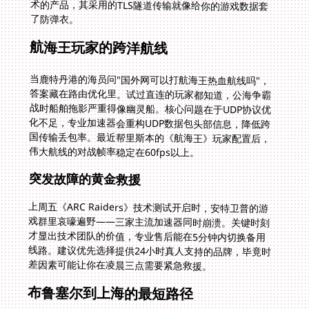
了防弹衣。
航海王玩家的跨洋航线
当鹿特丹港的海员问"国外网可以打航海王热血航线吗"，
答案藏在路由优化里。试过直连的玩家都知道，公海争霸
战时船舶拖影严重得像幽灵船。核心问题在于UDP协议优
化不足，专业加速器会重构UDP数据包头部信息，降低跨
国传输丢包率。最近帮里斯本的《航海王》玩家配置后，
伟大航线的对战帧率稳定在60fps以上。
突发故障的黄金救援
上周五《ARC Raiders》技术测试开启时，安特卫普的游
戏群里哀嚎遍野——三家主流加速器同时崩溃。关键时刻
才显出技术团队的价值，专业售后能在5分钟内切换备用
线路。建议优先选择提供24小时真人支持的品牌，毕竟时
差因素可能让你在凌晨三点需要紧急救援。
布鲁塞尔到上海的最短路径