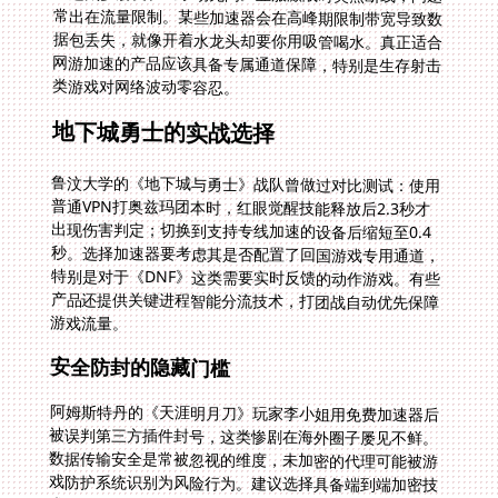
类游戏对网络波动零容忍。
地下城勇士的实战选择
鲁汶大学的《地下城与勇士》战队曾做过对比测试：使用
普通VPN打奥兹玛团本时，红眼觉醒技能释放后2.3秒才
出现伤害判定；切换到支持专线加速的设备后缩短至0.4
秒。选择加速器要考虑其是否配置了回国游戏专用通道，
特别是对于《DNF》这类需要实时反馈的动作游戏。有些
产品还提供关键进程智能分流技术，打团战自动优先保障
游戏流量。
安全防封的隐藏门槛
阿姆斯特丹的《天涯明月刀》玩家李小姐用免费加速器后
被误判第三方插件封号，这类惨剧在海外圈子屡见不鲜。
数据传输安全是常被忽视的维度，未加密的代理可能被游
戏防护系统识别为风险行为。建议选择具备端到端加密技
术的产品，其采用的TLS隧道传输就像给你的游戏数据套