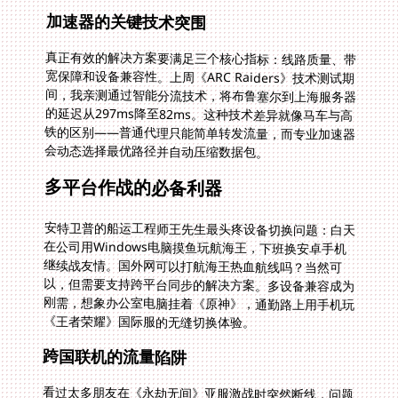
加速器的关键技术突围
真正有效的解决方案要满足三个核心指标：线路质量、带
宽保障和设备兼容性。上周《ARC Raiders》技术测试期
间，我亲测通过智能分流技术，将布鲁塞尔到上海服务器
的延迟从297ms降至82ms。这种技术差异就像马车与高
铁的区别——普通代理只能简单转发流量，而专业加速器
会动态选择最优路径并自动压缩数据包。
多平台作战的必备利器
安特卫普的船运工程师王先生最头疼设备切换问题：白天
在公司用Windows电脑摸鱼玩航海王，下班换安卓手机
继续战友情。国外网可以打航海王热血航线吗？当然可
以，但需要支持跨平台同步的解决方案。多设备兼容成为
刚需，想象办公室电脑挂着《原神》，通勤路上用手机玩
《王者荣耀》国际服的无缝切换体验。
跨国联机的流量陷阱
看过太多朋友在《永劫无间》亚服激战时突然断线，问题
常出在流量限制。某些加速器会在高峰期限制带宽导致数
据包丢失，就像开着水龙头却要你用吸管喝水。真正适合
网游加速的产品应该具备专属通道保障，特别是生存射击