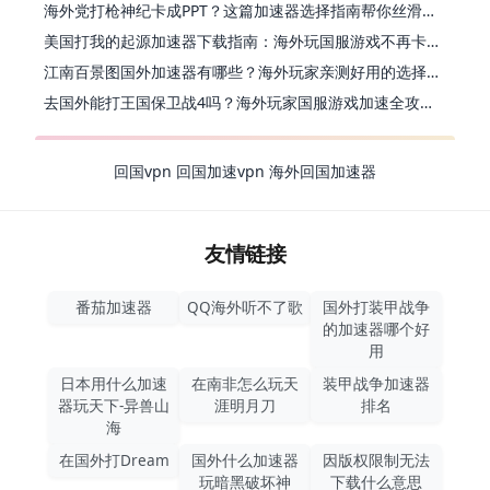
海外党打枪神纪卡成PPT？这篇加速器选择指南帮你丝滑上分
美国打我的起源加速器下载指南：海外玩国服游戏不再卡的终极方案
江南百景图国外加速器有哪些？海外玩家亲测好用的选择与避坑指南
去国外能打王国保卫战4吗？海外玩家国服游戏加速全攻略（附公主连结幻想江湖实测）
回国vpn
回国加速vpn
海外回国加速器
友情链接
番茄加速器
QQ海外听不了歌
国外打装甲战争
的加速器哪个好
用
日本用什么加速
在南非怎么玩天
装甲战争加速器
器玩天下-异兽山
涯明月刀
排名
海
在国外打Dream
国外什么加速器
因版权限制无法
玩暗黑破坏神
下载什么意思