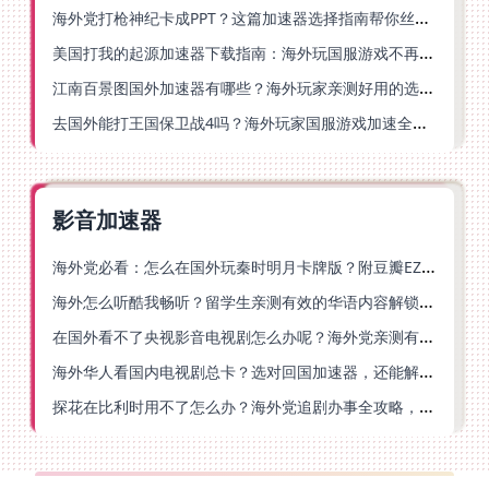
海外党打枪神纪卡成PPT？这篇加速器选择指南帮你丝滑上分
美国打我的起源加速器下载指南：海外玩国服游戏不再卡的终极方案
江南百景图国外加速器有哪些？海外玩家亲测好用的选择与避坑指南
去国外能打王国保卫战4吗？海外玩家国服游戏加速全攻略（附公主连结幻想江湖实测）
影音加速器
海外党必看：怎么在国外玩秦时明月卡牌版？附豆瓣EZCast地区限制破解法
海外怎么听酷我畅听？留学生亲测有效的华语内容解锁指南
在国外看不了央视影音电视剧怎么办呢？海外党亲测有效的回国加速方案
海外华人看国内电视剧总卡？选对回国加速器，还能解决菲律宾打不开反诈中心的问题
探花在比利时用不了怎么办？海外党追剧办事全攻略，选对加速器就够了