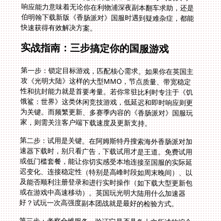
快速获得有效解决方案。
实战指南：三步搞定你的国服游戏
第一步：锁定目标游戏，匹配核心需求。如果你在英国主
攻《光明大陆》这样的大型MMO，节点质量、带宽稳定
性和抗封能力就是首要考量。若你常驻比利时专注于《饥
饿鲨：世界》这类休闲竞技游戏，低延迟和即时响应则更
为关键。而频繁更新、多赛季内容的《香肠派对》国服玩
家，则需关注客户端下载速度及更新支持。
第二步：试用是关键。在阿姆斯特丹搜索海外香肠派对加
速器下载时，别只看广告，下载试用才是王道。免费试用
或低门槛套餐，能让你切实感受本地连接至国服的实际延
迟变化、连接稳定性（特别是高峰时段如周末晚间）、以
及能否顺利注册登录和进行实时操作（如下载大型更新包
或在游戏中高速移动）。英国玩光明大陆用什么加速器
好？试玩一次高强度副本团战就是最好的检验方式。