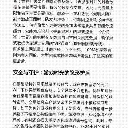
度后盾。
安全与守护：游戏时光的隐形护盾
在曼彻斯特的网吧登录国服账号，或在布鲁塞尔的公共
WiFi下购买新鲨鱼皮肤，安全风险不容忽视。优质加速器
全程采用高强度数据加密协议构建传输隧道，确保你的账
号密码、交易信息在穿越复杂国际网络时不被窥探或劫
持，如同为你的游戏数据套上了防弹衣。专线传输进一步
屏蔽了不稳定公共线路的干扰。游戏掉线、延迟激增不仅
扫兴，有时还会损失重要道具或遭遇账号惩罚。此时，专
业的售后技术团队就是你的急救中心。7×24小时的实时
响应能力意味着无论你在利物浦深夜副本翻车求助，还是
伯明翰下载新版《香肠派对》国服时遇到疑难杂症，都能