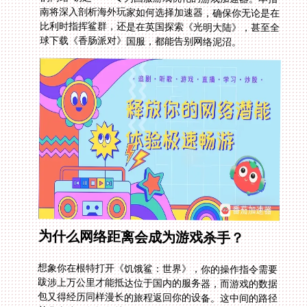
球下载《香肠派对》国服，都能告别网络泥沼。
为什么网络距离会成为游戏杀手？
想象你在根特打开《饥饿鲨：世界》，你的操作指令需要
跋涉上万公里才能抵达位于国内的服务器，而游戏的数据
包又得经历同样漫长的旅程返回你的设备。这中间的路径
并非直线，数据包就像被迫在拥挤不堪的国际线路上不断
换乘，每一次中转都可能造成丢包或延迟激增。尤其是在
高峰时段，当你急需在《饥饿鲨：世界》里快速冲刺捕
食，或者参与限时活动时，这种延迟会瞬间让游戏体验跌
入冰点。不仅是比利时玩家，困扰同样发生在伦敦尝试组
队挑战《光明大陆》副本的留学生，或是悉尼想要流畅体