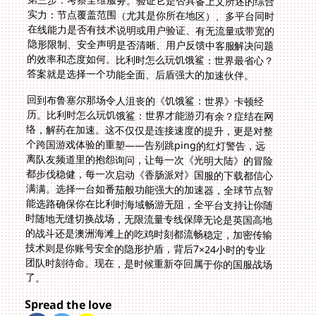
第三步：考察全维服务。验证它是否具备上文所述的综合
实力：节点覆盖范围（尤其是你所在地区）、多平台同时
在线能力是否有技术说明或用户验证、有无流量或带宽的
隐形限制、安全声明是否清晰、用户反馈中客服解决问题
的效率和态度如何。比利时怎么玩饥饿鲨：世界最省心？
答案就是选择一个功能全面、后盾强大的加速伙伴。
回到布鲁塞尔那场令人沮丧的《饥饿鲨：世界》卡顿经
历。比利时怎么玩饥饿鲨：世界才能游刃有余？症结在网
络，解药在加速。这不仅仅是连接速度的提升，更是对整
个跨国游戏体验的重塑——告别跳ping的红灯警告，远
离队友频道里的抱怨询问，让每一次《光明大陆》的冒险
都步伐稳健，每一次启动《香肠派对》国服的下载都信心
满满。选择一台如番茄般功能强大的加速器，全球节点智
能选路确保你在比利时海域畅游无阻，全平台支持让你随
时随地无缝切换战场，无限流量专线保障无论是英国高地
的战斗还是澳洲海滩上的吃鸡时刻都流畅稳定，加密传输
技术则是你账号安全的隐形护盾，背后7×24小时的专业
团队时刻待命。现在，是时候重新夺回属于你的国服战场
了。
Spread the love