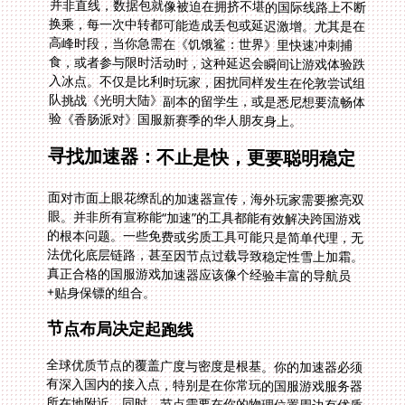
验《香肠派对》国服新赛季的华人朋友身上。
寻找加速器：不止是快，更要聪明稳定
面对市面上眼花缭乱的加速器宣传，海外玩家需要擦亮双
眼。并非所有宣称能“加速”的工具都能有效解决跨国游戏
的根本问题。一些免费或劣质工具可能只是简单代理，无
法优化底层链路，甚至因节点过载导致稳定性雪上加霜。
真正合格的国服游戏加速器应该像个经验丰富的导航员
+贴身保镖的组合。
节点布局决定起跑线
全球优质节点的覆盖广度与密度是根基。你的加速器必须
有深入国内的接入点，特别是在你常玩的国服游戏服务器
所在地附近。同时，节点需要在你的物理位置周边有优质
出口，比如在欧洲大陆的核心区域如法兰克福、阿姆斯特
丹设有高速中转节点。这相当于为你搭建了一条更短的空
中“游戏专线”。智能推荐功能则如实时路况导航，能在一
秒内分析当前各线路状况，自动将你的游戏数据导入当时