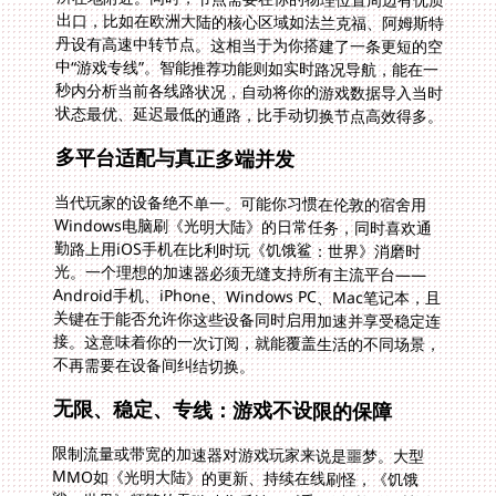
状态最优、延迟最低的通路，比手动切换节点高效得多。
多平台适配与真正多端并发
当代玩家的设备绝不单一。可能你习惯在伦敦的宿舍用
Windows电脑刷《光明大陆》的日常任务，同时喜欢通
勤路上用iOS手机在比利时玩《饥饿鲨：世界》消磨时
光。一个理想的加速器必须无缝支持所有主流平台——
Android手机、iPhone、Windows PC、Mac笔记本，且
关键在于能否允许你这些设备同时启用加速并享受稳定连
接。这意味着你的一次订阅，就能覆盖生活的不同场景，
不再需要在设备间纠结切换。
无限、稳定、专线：游戏不设限的保障
限制流量或带宽的加速器对游戏玩家来说是噩梦。大型
MMO如《光明大陆》的更新、持续在线刷怪，《饥饿
鲨：世界》频繁的吞噬动作反馈，《香肠派对》的对枪数
据传输都需要海量、持续的数据流支撑。因此，无流量上
限和独享带宽是硬指标。想象一下在利兹玩《光明大陆》
副本激战正酣时，队友都冲锋了，你却因流量耗尽而卡在
传送点，何等煎熬？更关键的是加速器需要具备智能分流
能力，它能精准识别《香肠派对》的游戏流量、《饥饿
鲨：世界》的实时交互数据与日常网页浏览数据，确保游
戏数据优先通过专用的“VIP通道”（即回国游戏专线），
而普通上网流量走其他路径，互不干扰。100M独享带宽
则为多人同服、大型团战或快速加载资源提供了坚实的速