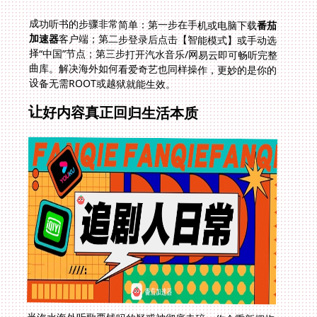
成功听书的步骤非常简单：第一步在手机或电脑下载
番茄
加速器
客户端；第二步登录后点击【智能模式】或手动选
择“中国”节点；第三步打开汽水音乐/网易云即可畅听完整
曲库。解决海外如何看爱奇艺也同样操作，更妙的是你的
设备无需ROOT或越狱就能生效。
让好内容真正回归生活本质