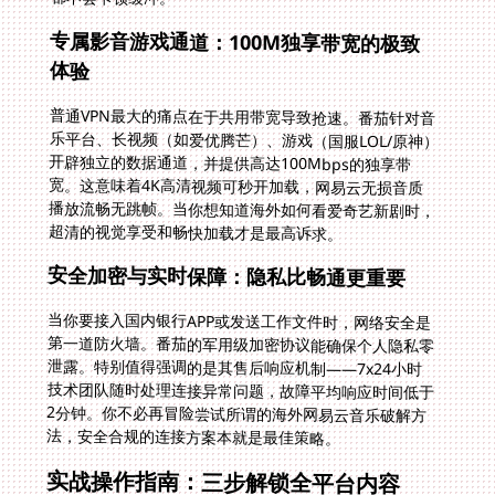
专属影音游戏通道：100M独享带宽的极致
体验
普通VPN最大的痛点在于共用带宽导致抢速。番茄针对音
乐平台、长视频（如爱优腾芒）、游戏（国服LOL/原神）
开辟独立的数据通道，并提供高达100Mbps的独享带
宽。这意味着4K高清视频可秒开加载，网易云无损音质
播放流畅无跳帧。当你想知道海外如何看爱奇艺新剧时，
超清的视觉享受和畅快加载才是最高诉求。
安全加密与实时保障：隐私比畅通更重要
当你要接入国内银行APP或发送工作文件时，网络安全是
第一道防火墙。番茄的军用级加密协议能确保个人隐私零
泄露。特别值得强调的是其售后响应机制——7x24小时
技术团队随时处理连接异常问题，故障平均响应时间低于
2分钟。你不必再冒险尝试所谓的海外网易云音乐破解方
法，安全合规的连接方案本就是最佳策略。
实战操作指南：三步解锁全平台内容