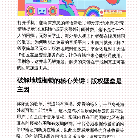
打开手机，想听首熟悉的华语新歌，却发现“汽水音乐”无
情地提示“地区限制”或要求额外订阅付费。这不是你一个
人的困扰，无数留学生、海外华人和工作者都在经历相同
的沮丧。为何明明是免费的音乐平台，出国后就变了样？
答案简单又无奈：版权地域封锁政策。平台依规对非大陆
IP锁区甚至变更服务条款，让你有钱也未必能畅通使用。
但别急，这并非无解难题。解决的关键在于找到真正可靠
的回流加速工具。
破解地域枷锁的核心关键：版权壁垒是
主因
你怀念的歌单、想追的有声书、爱看的综艺，一旦身处海
外就可能全部“消失”。这不是汽水音乐或网易云刻意刁难
用户，而是由于音乐版权、影视内容在不同国家地区有着
复杂的授权范围和有效期限制。平台必须根据你当前的网
络IP地址判断所在地域，以此决定展示哪些内容或收费策
略。你的法国IP想连回汽水音乐服务，系统立刻识别