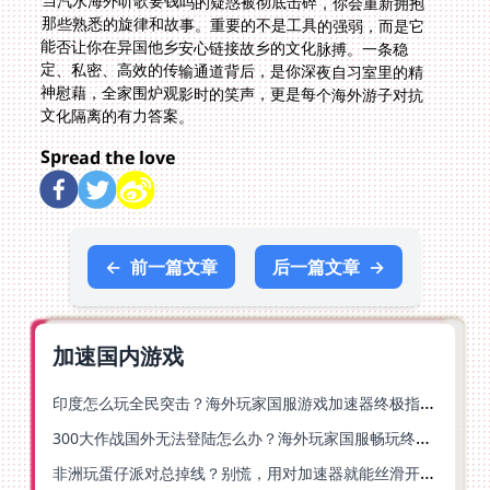
当汽水海外听歌要钱吗的疑惑被彻底击碎，你会重新拥抱
那些熟悉的旋律和故事。重要的不是工具的强弱，而是它
能否让你在异国他乡安心链接故乡的文化脉搏。一条稳
定、私密、高效的传输通道背后，是你深夜自习室里的精
神慰藉，全家围炉观影时的笑声，更是每个海外游子对抗
文化隔离的有力答案。
Spread the love
←
前一篇文章
后一篇文章
→
加速国内游戏
印度怎么玩全民突击？海外玩家国服游戏加速器终极指南（附原神延迟优化+精灵之境加速器选择）
300大作战国外无法登陆怎么办？海外玩家国服畅玩终极指南（附实测推荐）
非洲玩蛋仔派对总掉线？别慌，用对加速器就能丝滑开跑！