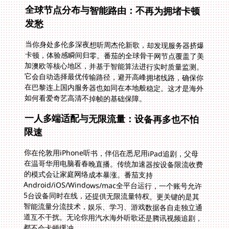
全球节点分布与智能路由：不再为拥堵卡顿
发愁
当你身处多伦多深夜想听周杰伦新歌，却发现服务器挤爆
卡顿，体验感瞬间归零。番茄的全球骨干网节点覆盖了美
加澳欧等核心地区，并基于智能算法进行实时质量监测。
它会自动选择最优传输路径，避开高峰拥堵线路，确保你
在巴黎连上国内服务器也如同在本地般稳定。这才是海外
如何看爱奇艺高清不掉帧的基础保障。
一人多端适配与无限流量：设备再多也不怕
限速
你在伦敦用iPhone听书，伴侣在悉尼用iPad追剧，父母
在温哥华用电脑看春晚直播。传统加速器按设备限流收费
的模式会让家庭网络成本暴涨。番茄支持
Android/iOS/Windows/mac全平台运行，一个账号允许
5台设备同时在线，还提供无限流量特权。更关键的是其
智能流量分流技术，娱乐、学习、游戏数据各自走独立通
道互不干扰。无论你用汽水海外听歌还是腾讯视频追剧，
都不会卡顿缓冲。