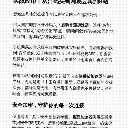
实战应用：从洋码头到网易云再到B站
想知道具体怎么操作？以最常见的三个需求为例：
想买国货却打不开洋码头？启动
番茄加速器
，选择"智能
模式"或指定"购物优化"节点，瞬间解除洋码头app国外地
区限制，海淘家乡味再无阻碍。
手机网易云音乐版权限制破解其实很简单。在加速器内找
到"音乐优化"或连接国内节点，打开网易云APP，你会发
现原本灰掉的歌单全部复活，周董的《七里香》再次在海
外响起。
刷着"b站到国外可以看吗"的疑问？连接
番茄加速器
的B站
专线，无论是追《中国奇谭》更新，还是看老番茄的游戏
实况，都能高清无阻。海外看国内直播也不再是梦，跨年
晚会、赛事直播同步观看。
安全加密，守护你的每一次连接
使用网络工具，安全是首要考量。
番茄加速器
采用高强度
数据安全加密技术，所有传输数据经过加密隧道，确保你
的浏览记录、账号密码、支付信息等敏感数据不被窥探。
专线传输杜绝了数据绕行风险，防止信息泄露，让你在解