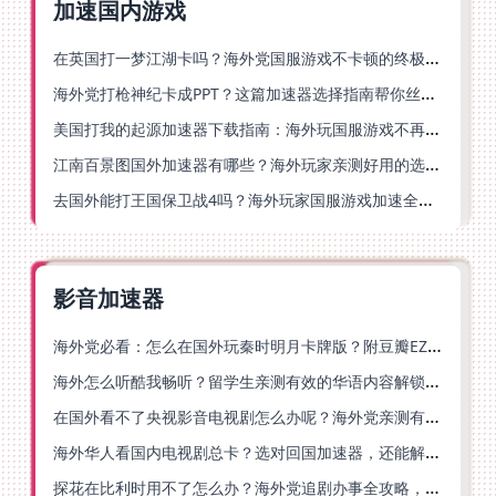
加速国内游戏
在英国打一梦江湖卡吗？海外党国服游戏不卡顿的终极解法
海外党打枪神纪卡成PPT？这篇加速器选择指南帮你丝滑上分
美国打我的起源加速器下载指南：海外玩国服游戏不再卡的终极方案
江南百景图国外加速器有哪些？海外玩家亲测好用的选择与避坑指南
去国外能打王国保卫战4吗？海外玩家国服游戏加速全攻略（附公主连结幻想江湖实测）
影音加速器
海外党必看：怎么在国外玩秦时明月卡牌版？附豆瓣EZCast地区限制破解法
海外怎么听酷我畅听？留学生亲测有效的华语内容解锁指南
在国外看不了央视影音电视剧怎么办呢？海外党亲测有效的回国加速方案
海外华人看国内电视剧总卡？选对回国加速器，还能解决菲律宾打不开反诈中心的问题
探花在比利时用不了怎么办？海外党追剧办事全攻略，选对加速器就够了