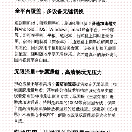
全平台覆盖，多设备无缝切换
追剧用iPad，听歌用手机，刷B站用电脑？
番茄加速器
支
持Android、iOS、Windows、macOS全平台。一个账
号，即可在手机、平板、笔记本、台式机上同时登录使
用。宿舍用电脑看《庆余年》，通勤路上用手机听网易云
周杰伦，回到家用平板刷B站美食区，设备间切换无需重
新配置，随时随地享受无界娱乐。这才是真正的海外访问
国内视频平台自由。
无限流量+专属通道，高清畅玩无压力
担心流量不够看高清？
番茄加速器
提供稳定无限流量，彻
底摆脱用量焦虑。其智能分流技术能精准识别流量类型：
观看爱奇艺4K电影走影音专线，玩国服《王者荣耀》走
游戏加速通道。特别是独享的100M带宽回国专线，保障
了超高清视频流畅播放和游戏的超低延迟。深夜刷《长相
思》不再担心卡成PPT，解除地区版权屏蔽就是这么简单
直接。