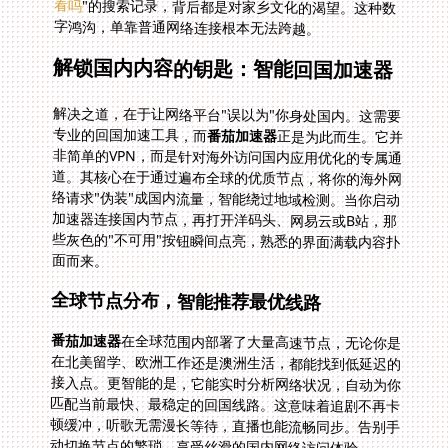
看吗
"的搜索记录，背后都是对家乡文化的渴望。这种数
字鸿沟，单靠普通网络连接根本无法跨越。
解锁国内内容的钥匙：智能回国加速器
解决之道，在于让网络平台"误以为"你身处国内。这需要
专业的回国加速工具，而
番茄加速器
正是为此而生。它并
非简单的VPN，而是针对海外访问国内应用优化的专属通
道。其核心在于通过遍布全球的优质节点，将你的海外网
络请求"伪装"成国内流量，智能绕过地域检测。当你启动
加速器连接国内节点，再打开洋码头、网易云或B站，那
些灰色的"不可用"按钮瞬间点亮，熟悉的界面满载内容扑
面而来。
全球节点分布，智能推荐最优线路
番茄加速器
在全球范围内部署了大量高速节点，无论你是
在北美留学、欧洲工作还是澳洲生活，都能找到低延迟的
接入点。更智能的是，它能实时分析网络状况，自动为你
匹配当前最快、最稳定的回国线路。这意味着追剧不再卡
顿缓冲，听歌无需漫长等待，直播也能流畅同步。告别手
动切换节点的繁琐，享受丝滑的国内网络访问体验。