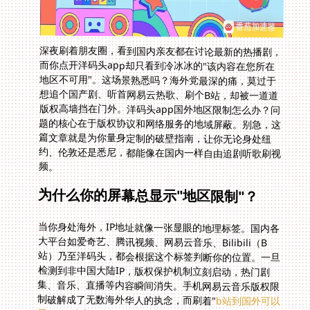
深夜刷着朋友圈，看到国内亲友都在讨论最新的热播剧，
而你点开洋码头app却只看到冷冰冰的"该内容在您所在
地区不可用"。这场景熟悉吗？海外党最深的痛，莫过于
想追个国产剧、听首网易云热歌、刷个B站，却被一道道
版权高墙挡在门外。洋码头app国外地区限制怎么办？问
题的核心在于版权协议和网络服务的地域屏蔽。别急，这
篇文章就是为你量身定制的破壁指南，让你无论身处纽
约、伦敦还是悉尼，都能像在国内一样自由追剧听歌刷视
频。
为什么你的屏幕总显示"地区限制"？
当你身处海外，IP地址就像一张显眼的地理标签。国内各
大平台如爱奇艺、腾讯视频、网易云音乐、Bilibili（B
站）乃至洋码头，都会根据这个标签判断你的位置。一旦
检测到非中国大陆IP，版权保护机制立刻启动，热门剧
集、音乐、直播等内容瞬间消失。手机网易云音乐版权限
制破解成了无数海外华人的执念，而刷着"
b站到国外可以